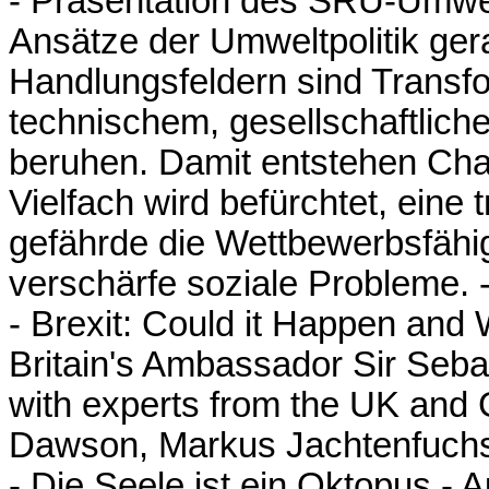
- Präsentation des SRU-Umwelt
Ansätze der Umweltpolitik gera
Handlungsfeldern sind Transfo
technischem, gesellschaftlich
beruhen. Damit entstehen Chan
Vielfach wird befürchtet, eine 
gefährde die Wettbewerbsfähig
verschärfe soziale Probleme. 
- Brexit: Could it Happen and 
Britain's Ambassador Sir Seba
with experts from the UK and
Dawson, Markus Jachtenfuch
- Die Seele ist ein Oktopus - A