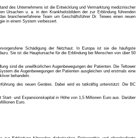
stand des Unternehmens ist die Entwicklung und Vermarktung medizinischer
n Ursachen u. a. in den Krankheitsbildern der zur Erblindung führenden
 das branchenerfahrene Team um Geschäftsführer Dr. Teiwes einen neuen
gie in einem System verbessert.
rvorgerufene Schädigung der Netzhaut. In Europa ist sie die häufigste
dazu. Sie ist die Hauptursache für die Erblindung bei Menschen von über 50
lung sind die unwillkürlichen Augenbewegungen der Patienten. Die Teltower
s System die Augenbewegungen der Patienten ausgleichen und erstmals eine
ktiver behandeln.
führung des neuen Gerätes. Dabei wird es tatkräftig unterstützt: Die BC
Start- und Expansionskapital in Höhe von 1,5 Millionen Euro aus. Darüber
illionen Euro.