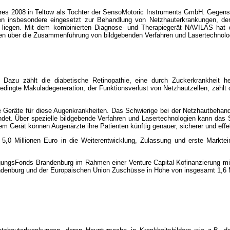
ahres 2008 in Teltow als Tochter der SensoMotoric Instruments GmbH. Gegen
 insbesondere eingesetzt zur Behandlung von Netzhauterkrankungen, dere
D) liegen. Mit dem kombinierten Diagnose- und Therapiegerät NAVILAS hat
en über die Zusammenführung von bildgebenden Verfahren und Lasertechnolo
 Dazu zählt die diabetische Retinopathie, eine durch Zuckerkrankheit he
edingte Makuladegeneration, der Funktionsverlust von Netzhautzellen, zählt 
 Geräte für diese Augenkrankheiten. Das Schwierige bei der Netzhautbehand
indet. Über spezielle bildgebende Verfahren und Lasertechnologien kann da
 Gerät können Augenärzte ihre Patienten künftig genauer, sicherer und effe
,0 Millionen Euro in die Weiterentwicklung, Zulassung und erste Marktein
gungsFonds Brandenburg im Rahmen einer Venture Capital-Kofinanzierung mit 
denburg und der Europäischen Union Zuschüsse in Höhe von insgesamt 1,6 M