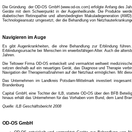
Die Gründung der OD-OS GmbH (
www.od-os.com
) erfolgte Anfang des J
Geräte mit dem Schwerpunkt in der Augenheilkunde. Die Produkte werden
diabetischen Retinopathie und altersbedingten Makuladegeneration (AM
Technologieansatz umgesetzt, der die Behandlung von Netzhauterkrankung
Navigieren im Auge
Es gibt Augenkrankheiten, die ohne Behandlung zur Erblindung führen.
Erblindungsursache bei Menschen im erwerbsfähigen Alter. Auch die altersb
Jahren.
Die Teltower Firma OD-OS entwickelt und vermarktet weltweit medizinische
setzen deshalb auf ein neuartiges Gerät, das Diagnose und Therapie verb
Navigation der Therapiemaßnahmen auf der Netzhaut ermöglichen. Mit diesem
Das Unternehmen im Landkreis Potsdam-Mittelmark investiert insgesamt 5
Brandenburg
Capital GmbH, eine Tochter der ILB, stattete OD-OS über den BFB Beteili
hinaus erhält das Unternehmen für das Vorhaben vom Bund, dem Land Bran
Quelle:
ILB Geschäftsbericht 2008
OD-OS GmbH