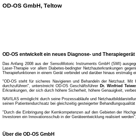
OD-OS GmbH, Teltow
OD-OS entwickelt ein neues Diagnose- und Therapiegerä
Das Anfang 2008 aus der SensoMotoric Instruments GmbH (SMI) ausgeg
Laser-Therapie vor allem Diabetes-bedingter Netzhauterkrankungen gegenü
Therapiefunktionen in einem Gerät verbindet und darüber hinaus erstmalig 
"OD-OS steht für sicheres Navigieren und Behandeln der Netzhaut. Mit Hi
durchzuführen", unterstreicht OD-OS Geschäftsführer
Dr. Winfried Teiw
Erkrankungen, der sich durch höhere Sicherheit, höhere Genauigkeit, verbes
NAVILAS ermöglicht durch seine Prozessabläufe und Netzhautbilddarstellu
seinen Patientendurchsatz bei gleichzeitig gesteigerter Behandlungsqualitä
"Durch die Einbringung der Kernkompetenzen auf den Gebieten der Hochge
Investoren ein Innovationsschub in der Geräteentwicklung realisiert werden"
Über die OD-OS GmbH