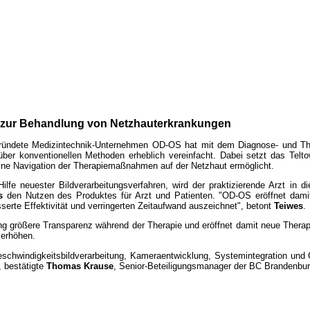
t zur Behandlung von Netzhauterkrankungen
ründete Medizintechnik-Unternehmen
OD-OS
hat mit dem Diagnose- und The
ber konventionellen Methoden erheblich vereinfacht. Dabei setzt das Telt
eine Navigation der Therapiemaßnahmen auf der Netzhaut ermöglicht.
lfe neuester Bildverarbeitungsverfahren, wird der praktizierende Arzt in d
es
den Nutzen des Produktes für Arzt und Patienten. "OD-OS eröffnet dam
serte Effektivität und verringerten Zeitaufwand auszeichnet", betont
Teiwes
.
ng größere Transparenz während der Therapie und eröffnet damit neue Therap
t erhöhen.
schwindigkeitsbildverarbeitung, Kameraentwicklung, Systemintegration und 
, bestätigte
Thomas Krause
, Senior-Beteiligungsmanager der BC Brandenbur