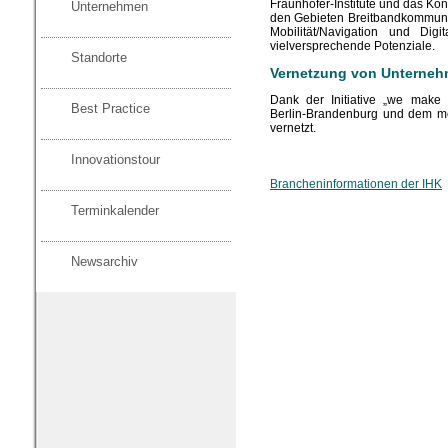
Fraunhofer-Institute und das Ko
Unternehmen
den Gebieten Breitbandkommunika
Mobilität/Navigation und Dig
vielversprechende Potenziale.
Standorte
Vernetzung von Unterne
Dank der Initiative „we make 
Best Practice
Berlin-Brandenburg und dem me
vernetzt.
Innovationstour
Brancheninformationen der IHK
Terminkalender
Newsarchiv