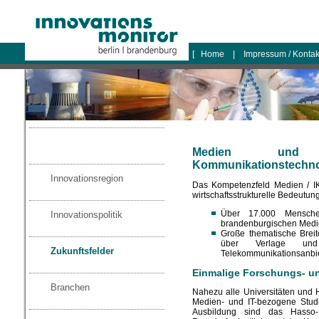
logo
[
Home
|
Impressum / Konta
Medien und I
Kommunikationstechn
Innovationsregion
Das Kompetenzfeld Medien / IK
wirtschaftsstrukturelle Bedeutung
Über 17.000 Mensch
Innovationspolitik
brandenburgischen Medie
Große thematische Breit
über Verlage un
Zukunftsfelder
Telekommunikationsanbie
Einmalige Forschungs- u
Branchen
Nahezu alle Universitäten und 
Medien- und IT-bezogene Stud
Ausbildung sind das Hasso-P