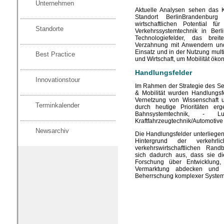
Unternehmen
Aktuelle Analysen sehen das 
Standort BerlinBrandenbur
wirtschaftlichen Potential fü
Standorte
Verkehrssystemtechnik in Berl
Technologiefelder, das bre
Verzahnung mit Anwendern und 
Einsatz und in der Nutzung mult
Best Practice
und Wirtschaft, um Mobilität ök
Handlungsfelder
Innovationstour
Im Rahmen der Strategie des S
& Mobilität wurden Handlungsfe
Vernetzung von Wissenschaft u
Terminkalender
durch heutige Prioritäten erg
Bahnsystemtechnik, - L
Kraftfahrzeugtechnik/Automotiv
Newsarchiv
Die Handlungsfelder unterliege
Hintergrund der verkehrlic
verkehrswirtschaftlichen Ran
sich dadurch aus, dass sie d
Forschung über Entwicklung,
Vermarktung abdecken und 
Beherrschung komplexer Systeme