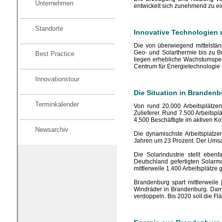
Unternehmen
entwickelt sich zunehmend zu ei
Standorte
Innovative Technologien
Die von überwiegend mittelstä
Geo- und Solarthermie bis zu Br
Best Practice
liegen erhebliche Wachstumsper
Centrum für Energietechnologie
Innovationstour
Die Situation in Brandenb
Terminkalender
Von rund 20.000 Arbeitsplätzen
Zulieferer. Rund 7.500 Arbeitspl
4.500 Beschäftigte im aktiven 
Newsarchiv
Die dynamischste Arbeitsplatzen
Jahren um 23 Prozent. Der Umsat
Die Solarindustrie stellt ebe
Deutschland gefertigten Solarm
mittlerweile 1.400 Arbeitsplätz
Brandenburg spart mittlerweile
Windräder in Brandenburg. Damit
verdoppeln. Bis 2020 soll die F