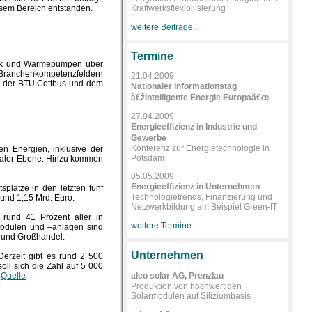
esem Bereich entstanden.
Kraftwerksflexibilisierung
weitere Beiträge...
Termine
hnik und Wärmepumpen über
n Branchenkompetenzfeldern
21.04.2009
an der BTU Cottbus und dem
Nationaler Informationstag
â€žIntelligente Energie Europaâ€œ
27.04.2009
Energieeffizienz in Industrie und
Gewerbe
Konferenz zur Energietechnologie in
en Energien, inklusive der
Potsdam
ionaler Ebene. Hinzu kommen
05.05.2009
Energieeffizienz in Unternehmen
plätze in den letzten fünf
Technologietrends, Finanzierung und
und 1,15 Mrd. Euro.
Netzwerkbildung am Beispiel Green-IT
 rund 41 Prozent aller in
weitere Termine...
rmodulen und –anlagen sind
k und Großhandel.
Unternehmen
Derzeit gibt es rund 2 500
ll sich die Zahl auf 5 000
.
Quelle
aleo solar AG, Prenzlau
Produktion von hochwertigen
Solarmodulen auf Siliziumbasis