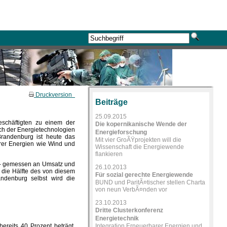
Druckversion
Beiträge
25.09.2015
eschäftigten zu einem der
Die kopernikanische Wende der
ich der Energietechnologien
Energieforschung
Brandenburg ist heute das
Mit vier GroÃŸprojekten will die
arer Energien wie Wind und
Wissenschaft die Energiewende
flankieren
rn – gemessen an Umsatz und
26.10.2013
 die Hälfte des von diesem
Für sozial gerechte Energiewende
ndenburg selbst wird die
BUND und ParitÃ¤tischer stellen Charta
von neun VerbÃ¤nden vor
23.10.2013
Dritte Clusterkonferenz
Energietechnik
reits 40 Prozent beträgt,
Integration Erneuerbarer Energien und