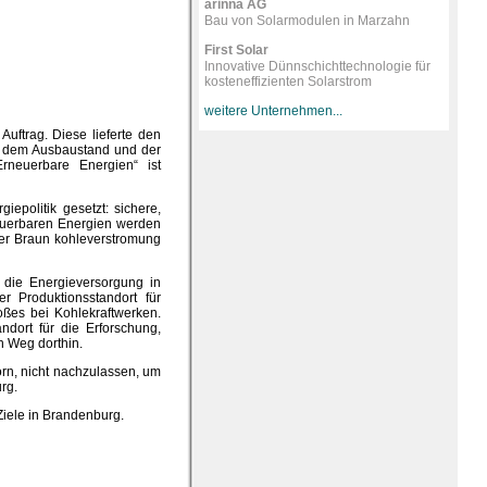
arinna AG
Bau von Solarmodulen in Marzahn
First Solar
Innovative Dünnschichttechnologie für
kosteneffizienten Solarstrom
weitere Unternehmen...
uftrag. Diese lieferte den
n dem Ausbaustand und der
rneuerbare Energien“ ist
epolitik gesetzt: sichere,
neuerbaren Energien werden
der Braun kohleverstromung
t die Energieversorgung in
 Produktionsstandort für
oßes bei Kohlekraftwerken.
ndort für die Erforschung,
n Weg dorthin.
orn, nicht nachzulassen, um
rg.
 Ziele in Brandenburg.