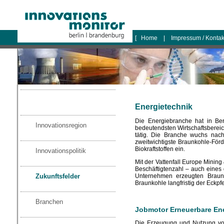
logo
[
Home
|
Impressum / Konta
Energietechnik
Die Energiebranche hat in Ber
Innovationsregion
bedeutendsten Wirtschaftsbereic
tätig. Die Branche wuchs nach
zweitwichtigste Braunkohle-För
Biokraftstoffen ein.
Innovationspolitik
Mit der Vattenfall Europe Minin
Beschäftigtenzahl – auch eines
Unternehmen erzeugten Braunk
Zukunftsfelder
Braunkohle langfristig der Eckpf
Branchen
Jobmotor Erneuerbare En
Die Erzeugung und Nutzung von