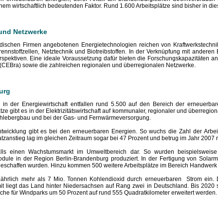
nem wirtschaftlich bedeutenden Faktor. Rund 1.600 Arbeitsplätze sind bisher in di
 und Netzwerke
ndischen Firmen angebotenen Energietechnologien reichen von Kraftwerkstec
ennstoffzellen, Netztechnik und Biotreibstoffen. In der Verknüpfung mit andere
spektiven. Eine ideale Voraussetzung dafür bieten die Forschungskapazitäten 
 (CEBra) sowie die zahlreichen regionalen und überregionalen Netzwerke.
urg
 in der Energiewirtschaft entfallen rund 5.500 auf den Bereich der erneuerbar
ätze gibt es in der Elektrizitätswirtschaft auf kommunaler, regionaler und überreg
Kohlebergbau und bei der Gas- und Fernwärmeversorgung.
twicklung gibt es bei den erneuerbaren Energien. So wuchs die Zahl der Arbeits
zanstieg lag im gleichen Zeitraum sogar bei 47 Prozent und betrug im Jahr 2007 r
nfalls einen Wachstumsmarkt im Umweltbereich dar. So wurden beispielsweise
odule in der Region Berlin-Brandenburg produziert. In der Fertigung von Sola
e geschaffen wurden. Hinzu kommen 500 weitere Arbeitsplätze im Bereich Handwer
 jährlich mehr als 7 Mio. Tonnen Kohlendioxid durch erneuerbaren Strom ein. 
 liegt das Land hinter Niedersachsen auf Rang zwei in Deutschland. Bis 2020 so
läche für Windparks um 50 Prozent auf rund 555 Quadratkilometer erweitert werden