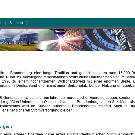
kt
|
Sitemap
]
lin – Brandenburg eine lange Tradition und gehört mit ihren rund 15.000 B
he. Rund 350 vorwiegend mittelständisch strukturierte Unternehmen sind im Bere
 1990 zu einem hocheffizienten Wirtschaftszweig mit einer enormen Breite. 
derland in Deutschland und nimmt einen Spitzenplatz bei der Nutzung erneuerb
g & Generation hat nicht nur ein führender europäischer Energieerzeuger, sonde
 der größten Unternehmen Ostdeutschlands in Brandenburg seinen Sitz. Mehr als
ohlestroms wird an Kunden außerhalb Brandenburgs geliefert. Auch in Bra
eiler einer sicheren Stromversorgung bleiben.
ergien
 erneuerbaren Energien, derer Anteil am brandenburgischen Stromverbrauch be