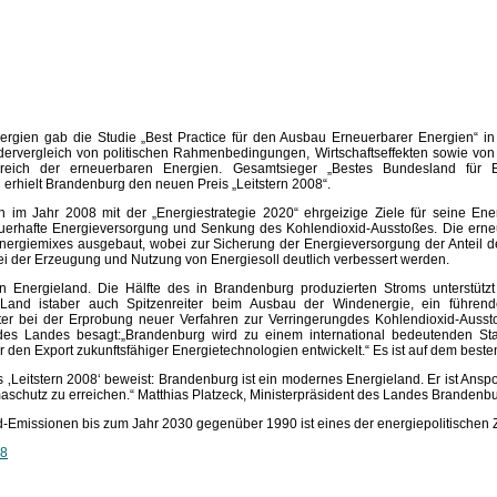
rgien gab die Studie „Best Practice für den Ausbau Erneuerbarer Energien“ in A
ervergleich von politischen Rahmenbedingungen, Wirtschaftseffekten sowie vo
reich der erneuerbaren Energien. Gesamtsieger „Bestes Bundesland für E
 erhielt Brandenburg den neuen Preis „Leitstern 2008“.
im Jahr 2008 mit der „Energiestrategie 2020“ ehrgeizige Ziele für seine Energi
dauerhafte Energieversorgung und Senkung des Kohlendioxid-Ausstoßes. Die er
nergiemixes ausgebaut, wobei zur Sicherung der Energieversorgung der Anteil 
 bei der Erzeugung und Nutzung von Energiesoll deutlich verbessert werden.
ein Energieland. Die Hälfte des in Brandenburg produzierten Stroms unterstütz
and istaber auch Spitzenreiter beim Ausbau der Windenergie, ein führender
iter bei der Erprobung neuer Verfahren zur Verringerungdes Kohlendioxid-Ausst
 des Landes besagt:„Brandenburg wird zu einem international bedeutenden Sta
 den Export zukunftsfähiger Energietechnologien entwickelt.“ Es ist auf dem beste
 ‚Leitstern 2008‘ beweist: Brandenburg ist ein modernes Energieland. Er ist Ansp
maschutz zu erreichen.“ Matthias Platzeck, Ministerpräsident des Landes Brandenbu
d-Emissionen bis zum Jahr 2030 gegenüber 1990 ist eines der energiepolitischen
08