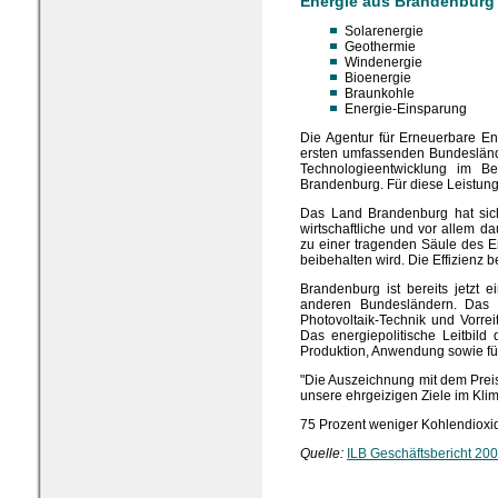
Energie aus Brandenburg
Solarenergie
Geothermie
Windenergie
Bioenergie
Braunkohle
Energie-Einsparung
Die Agentur für Erneuerbare Ene
ersten umfassenden Bundesländ
Technologieentwicklung im Be
Brandenburg. Für diese Leistung
Das Land Brandenburg hat sich 
wirtschaftliche und vor allem 
zu einer tragenden Säule des E
beibehalten wird. Die Effizienz
Brandenburg ist bereits jetzt 
anderen Bundesländern. Das L
Photovoltaik-Technik und Vorre
Das energiepolitische Leitbild
Produktion, Anwendung sowie für
"Die Auszeichnung mit dem Preis
unsere ehrgeizigen Ziele im Kli
75 Prozent weniger Kohlendioxi
Quelle:
ILB Geschäftsbericht 20