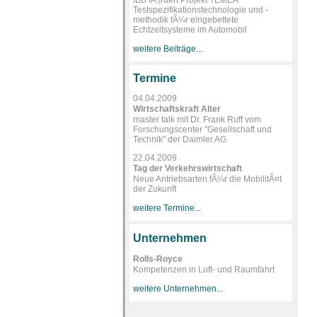
Testspezifikationstechnologie und -
methodik fÃ¼r eingebettete
Echtzeitsysteme im Automobil
weitere Beiträge...
Termine
04.04.2009
Wirtschaftskraft Alter
master talk mit Dr. Frank Ruff vom
Forschungscenter "Gesellschaft und
Technik" der Daimler AG
22.04.2009
Tag der Verkehrswirtschaft
Neue Antriebsarten fÃ¼r die MobilitÃ¤t
der Zukunft
weitere Termine...
Unternehmen
Rolls-Royce
Kompetenzen in Luft- und Raumfahrt
weitere Unternehmen...