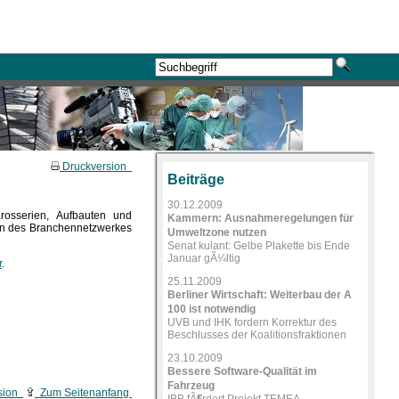
Druckversion
Beiträge
30.12.2009
rosserien, Aufbauten und
Kammern: Ausnahmeregelungen für
en des Branchennetzwerkes
Umweltzone nutzen
Senat kulant: Gelbe Plakette bis Ende
Januar gÃ¼ltig
r
.
25.11.2009
Berliner Wirtschaft: Weiterbau der A
100 ist notwendig
UVB und IHK fordern Korrektur des
Beschlusses der Koalitionsfraktionen
23.10.2009
Bessere Software-Qualität im
Fahrzeug
sion
Zum Seitenanfang
IBB fÃ¶rdert Projekt TEMEA