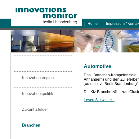
logo
[
Home
|
Impressum / Konta
Automotive
Das Branchen-Kompetenzfeld A
Innovationsregion
Anhängern) und den Zulieferbe
„automotive BerlinBrandenburg" 
Die Kfz-Branche zählt zum Clust
Innovationspolitik
Lesen Sie weiter...
Zukunftsfelder
Branchen