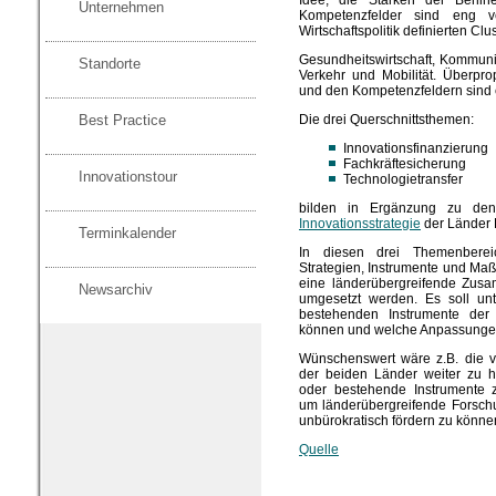
Unternehmen
Kompetenzfelder sind eng v
Wirtschaftspolitik definierten Clu
Gesundheitswirtschaft, Kommuni
Standorte
Verkehr und Mobilität. Überpr
und den Kompetenzfeldern sind e
Die drei Querschnittsthemen:
Best Practice
Innovationsfinanzierung
Fachkräftesicherung
Innovationstour
Technologietransfer
bilden in Ergänzung zu de
Innovationsstrategie
der Länder 
Terminkalender
In diesen drei Themenbereic
Strategien, Instrumente und Ma
eine länderübergreifende Zusa
Newsarchiv
umgesetzt werden. Es soll un
bestehenden Instrumente der
können und welche Anpassungen
Wünschenswert wäre z.B. die vo
der beiden Länder weiter zu h
oder bestehende Instrumente z
um länderübergreifende Forschu
unbürokratisch fördern zu könne
Quelle