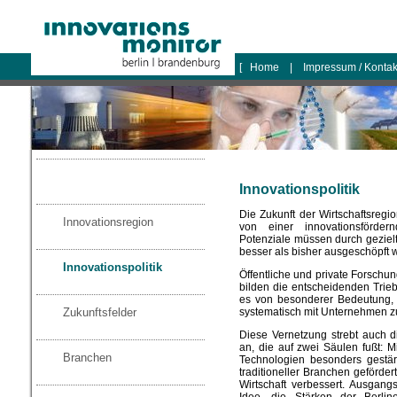
logo
[
Home
|
Impressum / Konta
Innovationspolitik
Die Zukunft der Wirtschaftsreg
Innovationsregion
von einer innovationsfördern
Potenziale müssen durch geziel
besser als bisher ausgeschöpft 
Innovationspolitik
Öffentliche und private Forschu
bilden die entscheidenden Trieb
es von besonderer Bedeutung, 
systematisch mit Unternehmen z
Zukunftsfelder
Diese Vernetzung strebt auch di
an, die auf zwei Säulen fußt: M
Branchen
Technologien besonders gestärk
traditioneller Branchen geförde
Wirtschaft verbessert. Ausgang
Idee, die Stärken der Berline