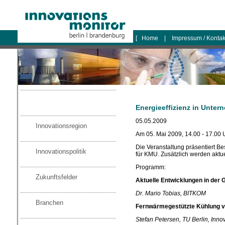
logo
[
Home
|
Impressum / Konta
Energieeffizienz in Unte
05.05.2009
Innovationsregion
Am 05. Mai 2009, 14.00 - 17.00 
Die Veranstaltung präsentiert B
Innovationspolitik
für KMU. Zusätzlich werden aktue
Programm:
Zukunftsfelder
Aktuelle Entwicklungen in der 
Dr. Mario Tobias, BITKOM
Branchen
Fernwärmegestützte Kühlung 
Stefan Petersen, TU Berlin, Inno