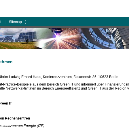
kt
|
Sitemap
]
rnehmen
Uhrim Ludwig Erhard Haus, Konferenzzentrum, Fasanenstr. 85, 10623 Berlin
est-Practice-Beispiele aus dem Bereich Green IT und informiert über Finanzierung
lle Netzwerkaktivitäten im Bereich Energieeffizienz und Green IT aus der Region vo
Green IT
von Rechenzentren
vationszentrum Energie (IZE)