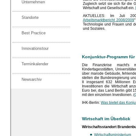
Unternehmen
Zugleich setzt sie sich für die
Wirtschaft und Gesellschaft ein.
AKTUELLES: Im Juli 20
Standorte
Arbeitsmarktbericht 2008/2009
"
Technologie und Frauen und der
und Soziales.
Best Practice
Innovationstour
Konjunktur-Programm für 
Terminkalender
Die Finanzkrise macht's m
Kindertagesstätten, Universität
über marode Gebäude, fehlende
stellen die Bundesregierung un
Newsarchiv
II insgesamt 632 Millionen E
Investitionen die Wirtschaft an
Euro bei, das Land Berlin gibt 1
mit den einzelnen Investionen. (
IHK-Berlin:
Was bietet das Konju
Wirtschaft im Überblick
Wirtschaftsstandort Brandenb
Wirtschaftsministerium