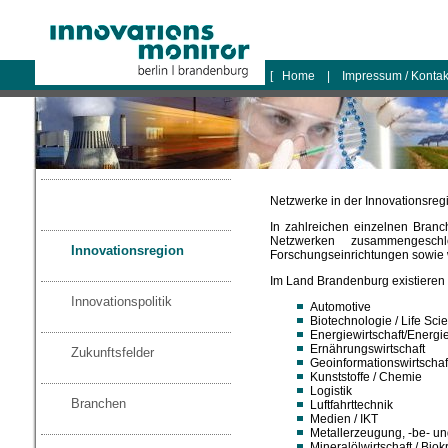
logo
[
Home
|
Impressum / Konta
Netzwerke in der Innovationsre
In zahlreichen einzelnen Bran
Netzwerken zusammengeschl
Innovationsregion
Forschungseinrichtungen sowie wi
Im Land Brandenburg existieren
Innovationspolitik
Automotive
Biotechnologie / Life Sci
Energiewirtschaft/Energi
Ernährungswirtschaft
Zukunftsfelder
Geoinformationswirtschaf
Kunststoffe / Chemie
Logistik
Branchen
Luftfahrttechnik
Medien / IKT
Metallerzeugung, -be- un
Mineralölwirtschaft / Biokr