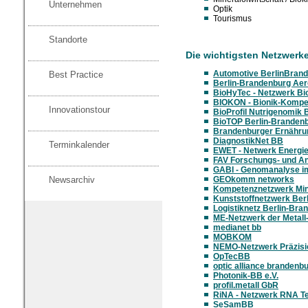
Unternehmen
Optik
Tourismus
Standorte
Die wichtigsten Netzwerke
Automotive BerlinBran
Best Practice
Berlin-Brandenburg Aero
BioHyTec - Netzwerk Bi
BIOKON - Bionik-Kompe
Innovationstour
BioProfil Nutrigenomik 
BioTOP Berlin-Branden
Brandenburger Ernähru
DiagnostikNet BB
Terminkalender
EWET - Netwerk Energiew
FAV Forschungs- und A
GABI - Genomanalyse im
Newsarchiv
GEOkomm networks
Kompetenznetzwerk Miner
Kunststoffnetzwerk Berl
Logistiknetz Berlin-Bra
ME-Netzwerk der Metall-
medianet bb
MOBKOM
NEMO-Netzwerk Präzisi
OpTecBB
optic alliance brandenbu
Photonik-BB e.V.
profil.metall GbR
RiNA - Netzwerk RNA T
SeSamBB