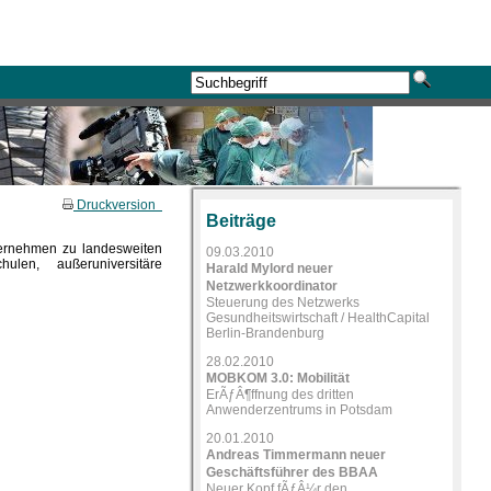
Druckversion
Beiträge
ternehmen zu landesweiten
09.03.2010
len, außeruniversitäre
Harald Mylord neuer
Netzwerkkoordinator
Steuerung des Netzwerks
Gesundheitswirtschaft / HealthCapital
Berlin-Brandenburg
28.02.2010
MOBKOM 3.0: Mobilität
ErÃƒÂ¶ffnung des dritten
Anwenderzentrums in Potsdam
20.01.2010
Andreas Timmermann neuer
Geschäftsführer des BBAA
Neuer Kopf fÃƒÂ¼r den