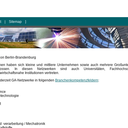
kt
|
Sitemap
]
gion Berlin-Brandenburg
chen haben sich kleine und mittlere Unternehmen sowie auch mehrere Großun
ossen. In diesen Netzwerken sind auch Universitäten, Fachhochschu
rtschaftsnahe Institutionen vertreten.
 derzeit GA-Netzwerke in folgenden
Branchenkompetenzfeldern
:
ence
etechnologie
t
d -verarbeitung / Mechatronik
aftstoffe