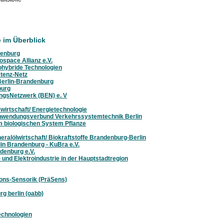
 im Überblick
denburg
space Allianz e.V.
ohybride Technologien
tenz-Netz
Berlin-Brandenburg
burg
ngsNetzwerk (BEN) e. V
irtschaft/ Energietechnologie
nwendungsverbund Verkehrssystemtechnik Berlin
 biologischen System Pflanze
alölwirtschaft/ Biokraftstoffe Brandenburg-Berlin
in Brandenburg - KuBra e.V.
ndenburg e.V.
 und Elektroindustrie in der Hauptstadtregion
ons-Sensorik (PräSens)
rg berlin (oabb)
echnologien