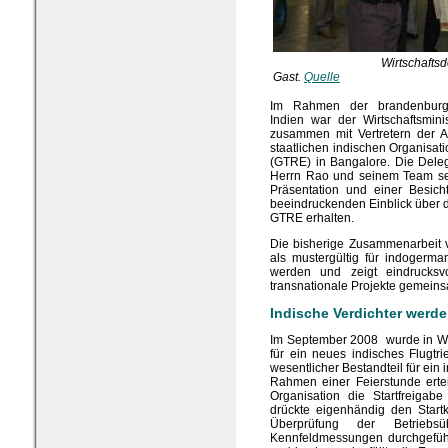
Wirtschafts
Gast.
Quelle
Im Rahmen der brandenburgis
Indien war der Wirtschaftsmin
zusammen mit Vertretern der
staatlichen indischen Organisa
(GTRE) in Bangalore. Die Dele
Herrn Rao und seinem Team se
Präsentation und einer Besich
beeindruckenden Einblick über
GTRE erhalten.
Die bisherige Zusammenarbeit
als mustergültig für indogerm
werden und zeigt eindrucksvol
transnationale Projekte gemein
Indische Verdichter werde
Im September 2008 wurde in Wi
für ein neues indisches Flugtr
wesentlicher Bestandteil für ein 
Rahmen einer Feierstunde erteil
Organisation die Startfreigab
drückte eigenhändig den Startk
Überprüfung der Betriebsü
Kennfeldmessungen durchgeführ