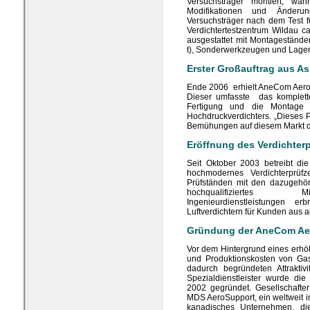
Versuchsträger montiert, wäh
Modifikationen und Änderu
Versuchsträger nach dem Test f
Verdichtertestzentrum Wildau c
ausgestattet mit Montagestände
t), Sonderwerkzeugen und Lager
Erster Großauftrag aus As
Ende 2006 erhielt AneCom AeroT
Dieser umfasste das komplette
Fertigung und die Montage 
Hochdruckverdichters. „Dieses Pr
Bemühungen auf diesem Markt dar
Eröffnung des Verdichter
Seit Oktober 2003 betreibt d
hochmodernes Verdichterprüf
Prüfständen mit den dazugehör
hochqualifiziertes Mit
Ingenieurdienstleistungen e
Luftverdichtern für Kunden aus al
Gründung der AneCom Ae
Vor dem Hintergrund eines erhöh
und Produktionskosten von Ga
dadurch begründeten Attraktivi
Spezialdienstleister wurde 
2002 gegründet. Gesellschaft
MDS AeroSupport, ein weltweit i
kanadisches Unternehmen, die 