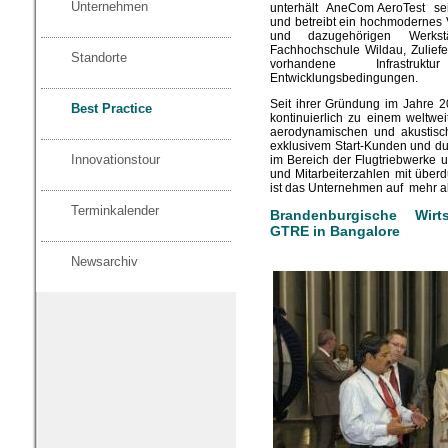
Unternehmen
unterhält AneCom AeroTest seit
und betreibt ein hochmodernes V
und dazugehörigen Werks
Fachhochschule Wildau, Zulief
Standorte
vorhandene Infrastru
Entwicklungsbedingungen.
Seit ihrer Gründung im Jahre 
Best Practice
kontinuierlich zu einem weltwe
aerodynamischen und akustisch
exklusivem Start-Kunden und du
Innovationstour
im Bereich der Flugtriebwerke 
und Mitarbeiterzahlen mit überdu
ist das Unternehmen auf mehr a
Terminkalender
Brandenburgische Wirts
GTRE in Bangalore
Newsarchiv