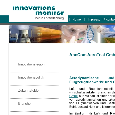
logo
[
Home
|
Impressum / Konta
AneCom AeroTest Gmb
Innovationsregion
Innovationspolitik
Aerodynamische u
Flugzeugtriebwerke und 
Luft- und Raumfahrttechni
Zukunftsfelder
wirtschaftsstärksten Branchen 
GmbH
aus Wildau ist einer der 
von aerodynamischen und akus
von Flugtriebwerken und Gast
Branchen
Betriebes auf Herz und Nieren ge
Im Zentrum für Luft- und Rau