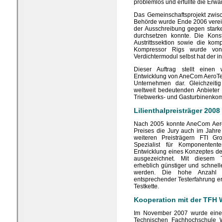
problemlos und erfüllte die Erwa
Das Gemeinschaftsprojekt zwis
Behörde wurde Ende 2006 verei
der Ausschreibung gegen starke
durchsetzen konnte. Die Konst
Austrittssektion sowie die ko
Kompressor Rigs wurde von
Verdichtermodul selbst hat der in
Dieser Auftrag stellt einen 
Entwicklung von AneCom AeroTes
Unternehmen dar. Gleichzeiti
weltweit bedeutenden Anbieter
Triebwerks- und Gasturbinenkom
Lilienthalpreisträger 2008
Nach 2005 konnte AneCom AeroT
Preises die Jury auch im Jah
weiteren Preisträgern FTI Gro
Spezialist für Komponenten
Entwicklung eines Konzeptes der
ausgezeichnet. Mit diesem 
erheblich günstiger und schnell
werden. Die hohe Anzahl a
entsprechender Testerfahrung er
Testkette.
Kooperation mit der TFH 
Im November 2007 wurde eine 
Technischen Fachhochschule 