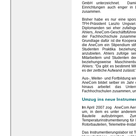
GmbH unterzeichnet. Damit
Einrichtungen auch enger in L
zusammen.
Bisher habe es nur eine spor
TFH-Präsident Laszlo Ungvar
Diplomanden sei eher zufallsg
Ahlers, AneCom-Geschäftsführer
der Fachhochschule zusammen
Grundlage dafür ist die Kooper
die AneCom ein Stipendium stift
Studenten Praktika beziehun
anzubieten. Ahlers zufolge 
Mitarbeitern und Studenten der B
beziehungsweise Maschinenb
Ahlers: "Da gibt es bestimmt Mit
es der zeitliche Aufwand zulässt.
Aus-, Weiter- und Fortbildung w
AneCom bildet selber im Jahr d
hinaus arbeitet das Unte
Fachhochschulen zusammen, um 
Umzug ins neue Instrume
I
m April 2007 zog AneCom AeroT
um, in dem es unter anderem
Bauteile aufzubringen. 
Temperaturinstrumentierung für
Rotorbauteilen, Telemetrie-Insta
Das Instrumentierungslabor ist T