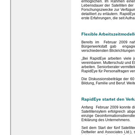
ermöglichen. Im Rahmen einer
Lebensdauer der Satelliten der 
Forschungszwecke zur Verfügung
detailliert zu erläutern. RapidE
erste Erfahrungen, die seit Auf
Flexible Arbeitszeitmodell
Bereits im Februar 2009 nah
Bürgerwerkstatt gab engagi
verschiedensten Blickrichtungen
„Bei RapidEye arbeiten viele j
vereinbaren. Mutterschutz und El
arbeiten. Seniorberater vermitte
RapidEye für Personalfragen ver
Die Diskussionsbeiträge der 60
Bildung, Familie und Beruf. We
RapidEye startet den Verk
Anfang Februar 2009 konnte di
Satellitensytem erfolgreich a
einzige Geoinformationsdienstlei
Erklärung des Unternehmens.
Seit dem Start der fünf Satel
Dettwiler and Associates Ltd.