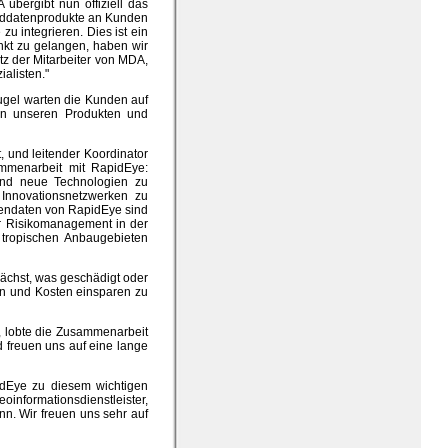
übergibt nun offiziell das
ilddatenprodukte an Kunden
zu integrieren. Dies ist ein
unkt zu gelangen, haben wir
z der Mitarbeiter von MDA,
alisten."
kugel warten die Kunden auf
on unseren Produkten und
, und leitender Koordinator
ammenarbeit mit RapidEye:
und neue Technologien zu
 Innovationsnetzwerken zu
tendaten von RapidEye sind
ür Risikomanagement in der
 tropischen Anbaugebieten
ächst, was geschädigt oder
rn und Kosten einsparen zu
h, lobte die Zusammenarbeit
d freuen uns auf eine lange
pidEye zu diesem wichtigen
eoinformationsdienstleister,
n. Wir freuen uns sehr auf