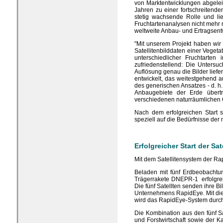
von Marktentwicklungen abgelei
Jahren zu einer fortschreitende
stetig wachsende Rolle und li
Fruchtartenanalysen nicht mehr
weltweite Anbau- und Ertragsent
"Mit unserem Projekt haben wir 
Satellitenbilddaten einer Vege
unterschiedlicher Fruchtarten
zufriedenstellend: Die Untersu
Auflösung genau die Bilder lief
entwickelt, das weitestgehend au
des generischen Ansatzes - d. 
Anbaugebiete der Erde übertr
verschiedenen naturräumlichen 
Nach dem erfolgreichen Start s
speziell auf die Bedürfnisse der
Erfolgreicher Start der Sa
Mit dem Satellitensystem der R
Beladen mit fünf Erdbeobachtun
Trägerrakete DNEPR-1 erfolgrei
Die fünf Satellten senden ihre 
Unternehmens RapidEye. Mit die
wird das RapidEye-System durch e
Die Kombination aus den fünf S
und Forstwirtschaft sowie der K