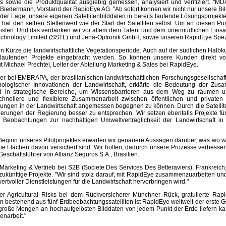
owie die Produktqualität ausgiebig gemessen, analysiert und verifiziert. "MDA 
Biedermann, Vorstand der RapidEye AG. "Ab sofort können wir nicht nur unsere B
n der Lage, unsere eigenen Satellitenbilddaten in bereits laufende Lösungsprojekte 
d hat den selben Stellenwert wie der Start der Satelliten selbst. Um an diesen P
stert. Und das verdanken wir vor allem dem Talent und dem unermüdlichen Einsat
 Technology Limited (SSTL) und Jena-Optronik GmbH, sowie unseren RapidEye Spezi
in Kürze die landwirtschaftliche Vegetationsperiode. Auch auf der südlichen Halb
t laufenden Projekte eingebracht werden. So können unsere Kunden direkt v
gt Michael Prechtel, Leiter der Abteilung Marketing & Sales bei RapidEye.
ler bei EMBRAPA, der brasilianischen landwirtschaftlichen Forschungsgesellschaft
logischer Innovationen der Landwirtschaft, erklärte die Bedeutung der Zus
end in strategische Bereiche, um Wissensbarrieren aus dem Weg zu räumen 
 schnellere und flexiblere Zusammenarbeit zwischen öffentlichen und privaten
ungen in der Landwirtschaft angemessen begegnen zu können. Durch die Satelli
rderungen der Regierung besser zu entsprechen. Wir setzen ebenfalls Projekte f
Beobachtungen zur nachhaltigen Umweltverträglichkeit der Landwirtschaft in
eginn unseres Pilotprojektes erwarten wir genauere Aussagen darüber, was wo w
he Flächen davon versichert sind. Wir hoffen, dadurch unsere Prozesse verbesse
schäftsführer von Allianz Seguros S.A., Brasilien.
Marketing & Vertrieb bei S2B (Societe Des Services Des Betteraviers), Frankreic
 zukünftige Projekte. "Wir sind stolz darauf, mit RapidEye zusammenzuarbeiten un
wertvoller Dienstleistungen für die Landwirtschaft hervorbringen wird."
iter Agricultural Risks bei dem Rückversicherer Münchner Rück, gratulierte Ra
ion bestehend aus fünf Erdbeobachtungssatelliten ist RapidEye weltweit der erste G
große Mengen an hochaufgelösten Bilddaten von jedem Punkt der Erde liefern kan
enarbeit."