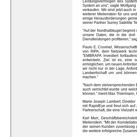
Leistungsvermögen des Systems s
System an uns", sagte Wolfgang 
verkaufen. Wir sind jetzt auch i
weiterer Meilenstein für uns un
einige Herausforderungen gemei
seiner Partner Surrey Satellite
"Auf der Nordhalbkugel beginnt 
unsere Daten, die in die dor
Dienstleistungen profitieren," sa
Paulo E. Cruvinel, Wissenschaft
von RIPA, dem Netzwerk techno
"EMBRAPA investiert fortlauf
entwickeln. Ziel ist es, eine
ermöglichen, um neuen Anforder
wir nicht nur in der Lage, Anfo
Landwirtschaft um und können 
machen."
"Nach dem vielversprechenden B
auch vernichtet wurde und welc
können." meint Max Thiermann, Ge
Marie-Joseph Lambert, Direktor 
mit RapidEye und freut sich auf
Partnerschaft, die eine Vielzahl 
Karl Murr, Geschäftsbereichsle
Meilenstein: "Mit der Konstellat
der seinen Kunden zuverlässig 
die weitere erfolgreiche Zusamm