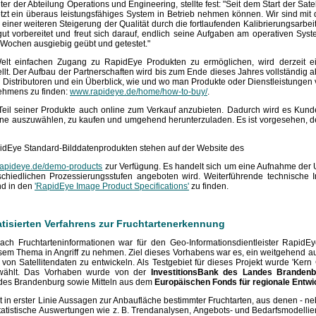
er der Abteilung Operations und Engineering, stellte fest: "Seit dem Start der Satel
jetzt ein überaus leistungsfähiges System in Betrieb nehmen können. Wir sind mit 
 einer weiteren Steigerung der Qualität durch die fortlaufenden Kalibrierungsarb
gut vorbereitet und freut sich darauf, endlich seine Aufgaben am operativen Sy
Wochen ausgiebig geübt und getestet."
t einfachen Zugang zu RapidEye Produkten zu ermöglichen, wird derzeit ei
ellt. Der Aufbau der Partnerschaften wird bis zum Ende dieses Jahres vollständig
n Distributoren und ein Überblick, wie und wo man Produkte oder Dienstleistunge
nehmens zu finden:
www.rapideye.de/home/how-to-buy/
.
eil seiner Produkte auch online zum Verkauf anzubieten. Dadurch wird es Kun
ine auszuwählen, zu kaufen und umgehend herunterzuladen. Es ist vorgesehen, d
pidEye Standard-Bilddatenprodukten stehen auf der Website des
.rapideye.de/demo-products
zur Verfügung. Es handelt sich um eine Aufnahme der U
erschiedlichen Prozessierungsstufen angeboten wird. Weiterführende technische
nd in den
'RapidEye Image Product Specifications'
zu finden.
tisierten Verfahrens zur Fruchtartenerkennung
ach Fruchtarteninformationen war für den Geo-Informationsdientleister Rapid
esem Thema in Angriff zu nehmen. Ziel dieses Vorhabens war es, ein weitgehend au
von Satellitendaten zu entwickeln. Als Testgebiet für dieses Projekt wurde 'Ker
ewählt. Das Vorhaben wurde von der
InvestitionsBank des Landes Brandenb
ndes Brandenburg sowie Mitteln aus dem
Europäischen Fonds für regionale Entwi
 in erster Linie Aussagen zur Anbaufläche bestimmter Fruchtarten, aus denen - 
tatistische Auswertungen wie z. B. Trendanalysen, Angebots- und Bedarfsmodelli