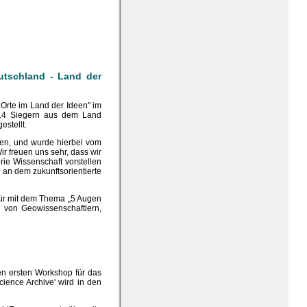
utschland - Land der
Orte im Land der Ideen" im
 14 Siegern aus dem Land
stellt.
gen, und wurde hierbei vom
ir freuen uns sehr, dass wir
rie Wissenschaft vorstellen
 an dem zukunftsorientierte
 Tür mit dem Thema „5 Augen
 von Geowissenschaftlern,
n ersten Workshop für das
ience Archive' wird in den