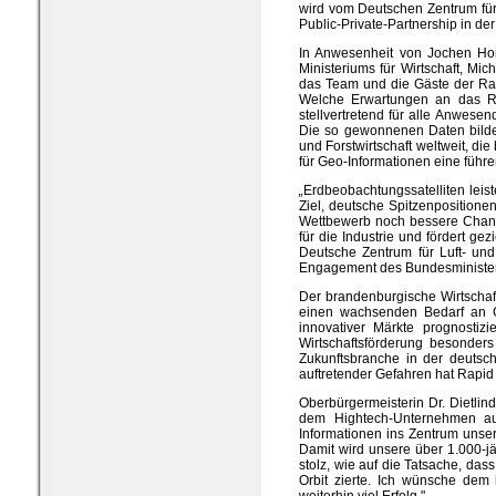
wird vom Deutschen Zentrum für
Public-Private-Partnership in de
In Anwesenheit von Jochen Hom
Ministeriums für Wirtschaft, Mi
das Team und die Gäste der Rap
Welche Erwartungen an das Rap
stellvertretend für alle Anwese
Die so gewonnenen Daten bilden
und Forstwirtschaft weltweit, di
für Geo-Informationen eine führ
„
Erdbeobachtungssatelliten leis
Ziel, deutsche Spitzenposition
Wettbewerb noch bessere Chance
für die Industrie und fördert g
Deutsche Zentrum für Luft- und
Engagement des Bundesministeri
Der brandenburgische Wirtschaft
einen wachsenden Bedarf an Ge
innovativer Märkte prognostiz
Wirtschaftsförderung besonders
Zukunftsbranche in der deutsc
auftretender Gefahren hat Rapid 
Oberbürgermeisterin Dr. Dietlin
dem Hightech-Unternehmen au
Informationen ins Zentrum unser
Damit wird unsere über 1.000-j
stolz, wie auf die Tatsache, d
Orbit zierte. Ich wünsche dem 