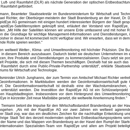
 Luft- und Raumfahrt (DLR) als nächste Generation der optischen Erdbeobachtu
r Raumfahrt gefördert.
ann, Beamteter Staatssekretär im Bundesministerium für Wirtschaft und Techn
chael Richter, der Oberbürger-meisterin der Stadt Brandenburg an der Havel, Dr. D
idEye AG gemeinsam mit einigen hundert interessierten Bürgern der Stadt gespa
idEye-Satellitensystem geknüpft sind, erläutert der Vorstand von RapidEye
nden. „Mit Hilfe der Satelliten können wir unsere Erde umfassend und mit hoher
 die Grundlage für wichtige Management-Informationen und Dienstleistungen, 
e bisher in dieser Art kommerziell nicht verfügbar sind. Wir erwarten, dass wir in 
ende Rolle spielen werden."
ten weltweit Wetter-, Klima- und Umweltmonitoring mit höchster Präzision. Die B
en in diesem Bereich auszubauen. Dadurch bietet sie deutschen Unternehmen im
n, ihre Produkte und Dienstleistungen zu kommerzialisieren. Dazu setzt sie 
ezielt Projekte, die sich mit diesen Themen beschäftigen. Deshalb hat sie auch da
 Raumfahrt durch eine Public-Private-Partnership unterstützt", erklärte Staats
ums für Wirtschaft und Technologie.
sminister Ulrich Junghanns, der zum Termin von Amtschef Michael Richter vertrete
oinformationen. In Marktstudien werden der Geoinformationswirtschaft gute
iert. Die Geoinformationswirtschaft ist deshalb eine der Wachstumsbranchen,
 unterstützt werden. Die Investition der RapidEye AG ist ein Schlüsselprojekt 
hen Hauptstadtregion. Insbesondere vor dem Hintergrund des Umweltmonitori
Eye in kürzester Zeit neue Maßstäbe gesetzt, die weltweite Anerkennung finden."
d Tiemann betont die Impulse für den Wirtschaftsstandort Brandenburg an der Ha
sgehen. „Als mit der RapidEye AG vor zwei Jahren ein weltweit agierend
er Stadt zog, war das ein deutliches Zeichen für die nachhaltige Entwicklung uns
ährige Stadt Teil des derzeit modernsten optischen Erdbeobachtungssystems sein
ass der Name und das Wappen von Brandenburg an der Havel den Rumpf der Startra
internationalen Spezialisten-Team von RapidEye und allen am Projekt beteilig