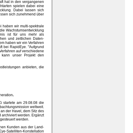
aft hat in den vergangenen
htarten spielen dabei eine
cklung. Dabei lassen sich
müssen sich zunehmend über
i haben wir multi-spektrale
m die Wachstumsentwicklung
bnis ist für uns mehr als
chen und zeitlichen Daten-
dem haben wir ein Verfahren
haft bei RapidEye. "Aufgrund
Verfahren auf verschiedene
, kann unser Projekt den
stleistungen anbieten, die
neration
.
G startete am 29.08.08 die
bachtungsmission weltweit.
 an der Havel, dem Sitz des
archiviert werden. Ergänzt
 gesteuert werden.
einen Kunden aus der Land-
ye-Satelliten-Konstellation