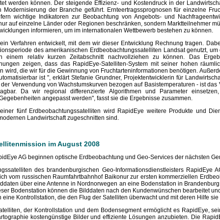
tet werden können. Der steigende Effizienz- und Kostendruck in der Landwirtsch
n Modernisierung der Branche geführt. Ernteertragssprognosen für einzelne Fruc
efern wichtige Indikatoren zur Beobachtung von Angebots- und Nachfrageentwi
 nur auf einzelne Länder oder Regionen beschränken, sondern Marktteilnehmer 
wicklungen informieren, um im internationalen Wettbewerb bestehen zu können.
ein Verfahren entwickelt, mit dem wir dieser Entwicklung Rechnung tragen. Dabe
tationsperiode des amerikanischen Erdbeobachtungssatelliten Landsat genutzt, u
 in einem relativ kurzen Zeitabschnitt nachvollziehen zu können. Das Erge
chungen zeigen, dass das RapidEye-Satelliten-System mit seiner hohen räumli
ern wird, die wir für die Gewinnung von Fruchtarteninformationen benötigen. Außer
tomatisierbar ist ", erklärt Stefanie Grundner, Projektentwicklerin für Landwirtsc
h. der Verwendung von Wachstumskurven bezogen auf Basistemperaturen - ist das 
agbar. Da wir regional differenzierte Algorithmen und Parameter einsetzen
Gegebenheiten angepasst werden", fasst sie die Ergebnisse zusammen.
einer fünf Erdbeobachtungssatelliten wird RapidEye weitere Produkte und Dien
 modernen Landwirtschaft zugeschnitten sind.
tellitenmission im August 2008
apidEye AG beginnen optische Erdbeobachtung und Geo-Services der nächsten Ge
gssatelliten des brandenburgischen Geo-Informationsdienstleisters RapidEye A
ch vom russischen Raumfahrtbahnhof Baikonur zur ersten kommerziellen Erdbeo
Bilddaten über eine Antenne in Nordnorwegen an eine Bodenstation in Brandenburg
ser Bodenstation können die Bilddaten nach den Kundenwünschen bearbeitet und 
ine Kontrollstation, die den Flug der Satelliten überwacht und mit deren Hilfe sie
atelliten, der Kontrollstation und dem Bodensegment ermöglicht es RapidEye, s
artographie kostengünstige Bilder und effiziente Lösungen anzubieten. Die RapidE