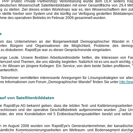
 PPP (Public Private Partnership) Vereinbarung wurde dem DLR seitens Rap
deutschen Wissenschaft Satellitenbilddaten mit einer Gesamtfläche von 29,4 Mil
 zu stellen. Ziel dieses ersten Workshops war es, den Wissenschaftlern den 
ye stellte hierbei sein System und die künftig zur Verfügung gestellten Bilddatenp
nahme des operativen Betriebs im Februar 2009 gesammelt wurden.
e
m das Unternehmen an der Bürgerwerkstatt Demographischer Wandel in Sch
erten Bürgern und Organisationen die Möglichkeit, Probleme des demo
 zu diskutieren. RapidEye war zu dieser Gesprächsrunde eingeladen.
unge Leute. Unsere flexiblen Arbeitszeitmodelle helfen, die Interessen von F
ternzeit sind Themen, die uns ständig begleiten. Natürlich ist es uns auch wichtig
ln ihr Wissen an jüngere Kollegen. Ein Service, von dem beide Seiten profitieren, "
antwortlich.
 Teilnehmer vermittelten interessante Anregungen für Lösungsstrategien vor all
itere Informationen zum Forum „Demographischer Wandel" finden Sie unter
http://
auf von Satellitenbilddaten
e RapidEye AG bekannt geben, dass die letzten Test- und Kalibrierungsarbeit
bgeschlossen und der operative Geschäftsbetrieb aufgenommen wurden. „Das Unt
ster, der eine Konstellation mit 5 Erdbeobachtungssatelliten besitzt und selbst b
liten im August 2008 wurden von RapidEye's Generalunternehmer, der kanadisc
), sämtliche Kommissionierungsarbeiten am Weltraum- und Bodensegment durchge