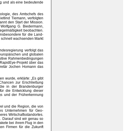
ng und als eine bedeutende
ologie, des Amtschefs des
ietlind Tiemann, verfolgten
nnt den Start der Mission.
, Wolfgang G. Biedermann,
 Regelmäßigkeit beobachten.
insbesondere für die Land-
dem schnell wachsenden Markt
undesregierung verfolgt das
 europäischen und globalen
positive Rahmenbedingungen
s RapidEye-Projekt über das
sekretär Jochen Homann das
n wurde, erklärte: „Es gibt
 Chancen zur Erschließung
 die in der Brandenburger
für die Entwicklung dieser
ngs und der Früherkennung
vel und die Region, die von
es Unternehmen für Geo-
eres Wirtschaftsstandortes.
. Darauf sind wir genau so
kete bei ihrem Flug in den
ten Firmen für die Zukunft