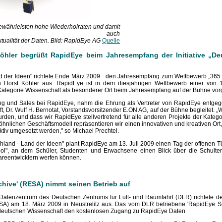
gewährleisten hohe Wiederholraten und damit
auch
tualität der Daten. Bild: RapidEye AG
Quelle
öhler begrüßt RapidEye beim Jahresempfang der Initiative „De
Land der Ideen" richtete Ende März 2009 den Jahresempfang zum Wettbewerb „365 
n Horst Köhler aus. RapidEye ist in dem diesjährigen Wettbewerb einer von
ategorie Wissenschaft als besonderer Ort beim Jahresempfang auf der Bühne vorge
ting und Sales bei RapidEye, nahm die Ehrung als Vertreter von RapidEye entge
, Dr. Wulf H. Bernotat, Vorstandsvorsitzender E.ON AG, auf der Bühne begleitet. „W
urden, und dass wir RapidEye stellvertretend für alle anderen Projekte der Katego
nlichen Geschäftsmodell repräsentieren wir einen innovativen und kreativen Ort,
aktiv umgesetzt werden," so Michael Prechtel.
chland - Land der Ideen" plant RapidEye am 13. Juli 2009 einen Tag der offenen
l", an dem Schüler, Studenten und Erwachsene einen Blick über die Schulter
reentwicklern werfen können.
hive' (RESA) nimmt seinen Betrieb auf
atenzentrum des Deutschen Zentrums für Luft- und Raumfahrt (DLR) richtete de
SA) am 18. März 2009 in Neustrelitz aus. Das vom DLR betriebene 'RapidEye Sc
eutschen Wissenschaft den kostenlosen Zugang zu RapidEye Daten