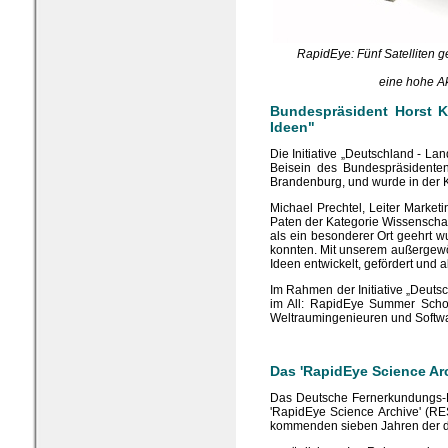
RapidEye: Fünf Satelliten 
eine hohe Ak
Bundespräsident Horst K
Ideen"
Die Initiative „Deutschland - 
Beisein des Bundespräsidente
Brandenburg, und wurde in der K
Michael Prechtel, Leiter Marke
Paten der Kategorie Wissenschaft
als ein besonderer Ort geehrt w
konnten. Mit unserem außergewöh
Ideen entwickelt, gefördert und 
Im Rahmen der Initiative „Deuts
im All: RapidEye Summer Schoo
Weltraumingenieuren und Softwa
Das 'RapidEye Science Arc
Das Deutsche Fernerkundungs-D
'RapidEye Science Archive' (RE
kommenden sieben Jahren der d