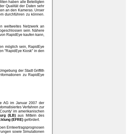
liten haben alle Beteiligten
der Qualität der Daten sehr
eiten an den Kameras. Unser
stem durchführen zu können.
n weltweites Netzwerk an
 abgeschlossen sein. Nähere
n von RapidEye kaufen kann,
den möglich sein, RapidEye
en "RapidEye Kiosk" in den
mgebung der Stadt Griffith
 Informationen zu RapidEye
Eye AG im Januar 2007 der
tomatisiertes Verfahren zur
n County' im amerikanischen
urg (ILB)
aus Mitteln des
cklung (EFRE)
gefördert.
neben Ernteertragsprognosen
erungen sowie Simulationen