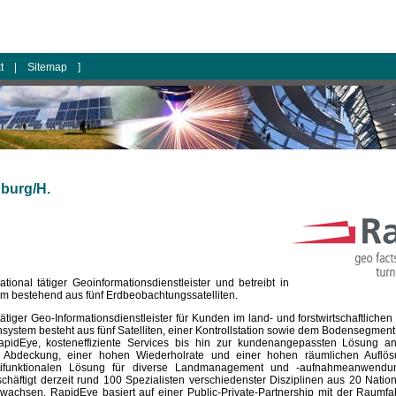
kt
|
Sitemap
]
burg/H.
ational tätiger Geoinformationsdienstleister und betreibt in
m bestehend aus fünf Erdbeobachtungssatelliten.
ätiger Geo-Informationsdienstleister für Kunden im land- und forstwirtschaftliche
nsystem besteht aus fünf Satelliten, einer Kontrollstation sowie dem Bodensegmen
RapidEye, kosteneffiziente Services bis hin zur kundenangepassten Lösung anz
r Abdeckung, einer hohen Wiederholrate und einer hohen räumlichen Aufl
ltifunktionalen Lösung für diverse Landmanagement und -aufnahmeanwendunge
schäftigt derzeit rund 100 Spezialisten verschiedenster Disziplinen aus 20 Nation
nwachsen. RapidEye basiert auf einer Public-Private-Partnership mit der Raumf