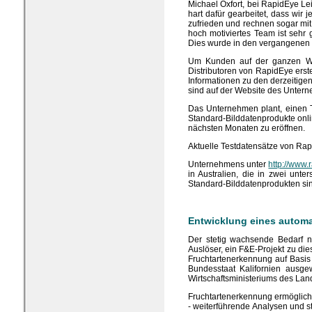
Michael Oxfort, bei RapidEye Leit
hart dafür gearbeitet, dass wir 
zufrieden und rechnen sogar mit
hoch motiviertes Team ist sehr 
Dies wurde in den vergangenen 
Um Kunden auf der ganzen Wel
Distributoren von RapidEye erst
Informationen zu den derzeitige
sind auf der Website des Unter
Das Unternehmen plant, einen T
Standard-Bilddatenprodukte onl
nächsten Monaten zu eröffnen.
Aktuelle Testdatensätze von Ra
Unternehmens unter
http://www
in Australien, die in zwei unt
Standard-Bilddatenprodukten si
Entwicklung eines automa
Der stetig wachsende Bedarf n
Auslöser, ein F&E-Projekt zu di
Fruchtartenerkennung auf Basis 
Bundesstaat Kalifornien ausg
Wirtschaftsministeriums des La
Fruchtartenerkennung ermöglicht
- weiterführende Analysen und s