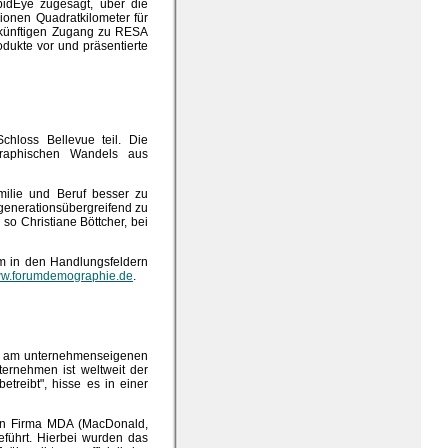
idEye zugesagt, über die
lionen Quadratkilometer für
zukünftigen Zugang zu RESA
rodukte vor und präsentierte
loss Bellevue teil. Die
graphischen Wandels aus
amilie und Beruf besser zu
, generationsübergreifend zu
 so Christiane Böttcher, bei
em in den Handlungsfeldern
www.forumdemographie.de
.
en am unternehmenseigenen
ernehmen ist weltweit der
etreibt", hisse es in einer
hen Firma MDA (MacDonald,
führt. Hierbei wurden das