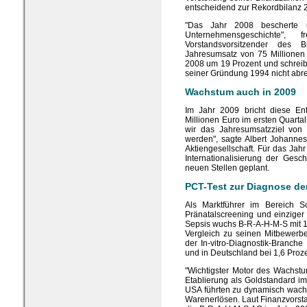
entscheidend zur Rekordbilanz 
"Das Jahr 2008 bescherte u
Unternehmensgeschichte"
Vorstandsvorsitzender des B
Jahresumsatz von 75 Millione
2008 um 19 Prozent und schreibt 
seiner Gründung 1994 nicht abre
Wachstum auch in 2009
Im Jahr 2009 bricht diese En
Millionen Euro im ersten Quartal
wir das Jahresumsatzziel von 
werden", sagte Albert Johanne
Aktiengesellschaft. Für das Jah
Internationalisierung der Gesc
neuen Stellen geplant.
PCT-Test zur Diagnose de
Als Marktführer im Bereich S
Pränatalscreening und einziger
Sepsis wuchs B-R-A-H-M-S mit 
Vergleich zu seinen Mitbewerbe
der In-vitro-Diagnostik-Branch
und in Deutschland bei 1,6 Proze
"Wichtigster Motor des Wachst
Etablierung als Goldstandard i
USA führten zu dynamisch wac
Warenerlösen. Laut Finanzvorsta