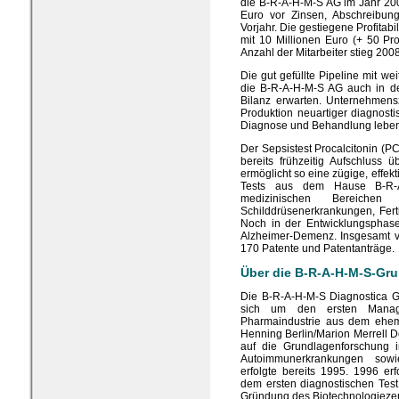
die B-R-A-H-M-S AG im Jahr 200
Euro vor Zinsen, Abschreibun
Vorjahr. Die gestiegene Profitabi
mit 10 Millionen Euro (+ 50 Pr
Anzahl der Mitarbeiter stieg 200
Die gut gefüllte Pipeline mit we
die B-R-A-H-M-S AG auch in d
Bilanz erwarten. Unternehmensz
Produktion neuartiger diagnost
Diagnose und Behandlung leben
Der Sepsistest Procalcitonin (PCT
bereits frühzeitig Aufschluss 
ermöglicht so eine zügige, effek
Tests aus dem Hause B-R-A
medizinischen Bereichen
Schilddrüsenerkrankungen, Ferti
Noch in der Entwicklungsphase
Alzheimer-Demenz. Insgesamt v
170 Patente und Patentanträge.
Über die B-R-A-H-M-S-Gr
Die B-R-A-H-M-S Diagnostica 
sich um den ersten Manag
Pharmaindustrie aus dem ehema
Henning Berlin/Marion Merrell D
auf die Grundlagenforschung 
Autoimmunerkrankungen sowi
erfolgte bereits 1995. 1996 er
dem ersten diagnostischen Tes
Gründung des Biotechnologieze