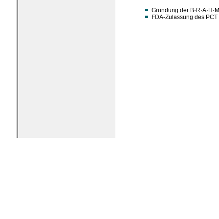
Gründung der B·R·A·H·M·S
FDA-Zulassung des PCT K