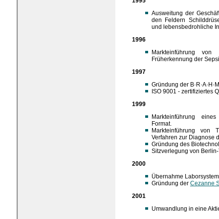
1995
Ausweitung der Geschäft
den Feldern Schilddrüs
und lebensbedrohliche In
1996
Markteinführung von
Früherkennung der Sepsi
1997
Gründung der B·R·A·H·M·
ISO 9001 - zertifiziertes
1999
Markteinführung eines 
Format.
Markteinführung von T
Verfahren zur Diagnose 
Gründung des Biotechnol
Sitzverlegung von Berlin
2000
Übernahme Laborsyste
Gründung der
Cezanne 
2001
Umwandlung in eine Aktie