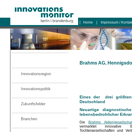
logo
[
Home
|
Impressum / Konta
Brahms AG, Hennigsdo
Innovationsregion
Innovationspolitik
Eines der drei größten
Deutschland
Zukunftsfelder
Neuartige diagnostisch
lebensbedrohlicher Erkr
Branchen
Die
Brahms Aktiengesellschaf
vermarktet innovative B
Tochtergesellschaften und Ver