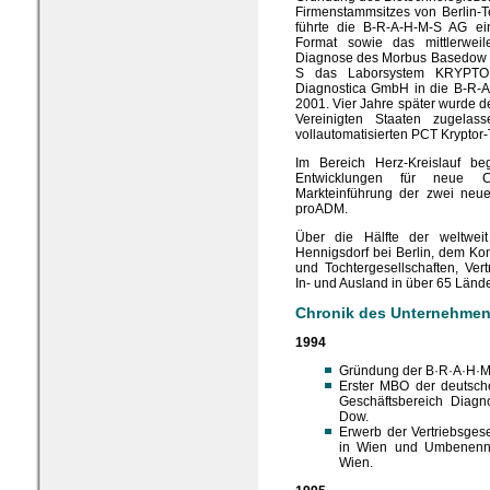
Firmenstammsitzes von Berlin-
führte die B-R-A-H-M-S AG ein
Format sowie das mittlerwei
Diagnose des Morbus Basedow e
S das Laborsystem KRYPTO
Diagnostica GmbH in die B-R-A-
2001. Vier Jahre später wurde d
Vereinigten Staaten zugelas
vollautomatisierten PCT Kryptor-
Im Bereich Herz-Kreislauf b
Entwicklungen für neue Ca
Markteinführung der zwei ne
proADM.
Über die Hälfte der weltweit
Hennigsdorf bei Berlin, dem Konz
und Tochtergesellschaften, Ver
In- und Ausland in über 65 Länd
Chronik des Unternehm
1994
Gründung der B·R·A·H·M
Erster MBO der deutsch
Geschäftsbereich Diagno
Dow.
Erwerb der Vertriebsges
in Wien und Umbenenn
Wien.