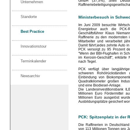
GmbH (37,5%), Shell Deut
Unternehmen
Raffineriebeteiligungsgesellsch
Standorte
Ministerbesuch in Schwe
Im Juni 2009 besuchte Wirtsch
Energietour auch die PCK-Ra
Best Practice
Geschäftsführer Klaus Nieman
Raffinerie zu den modernsten 
Mitarbeiter und verarbeitet jä
Damit fährt jedes zehnte Auto in
Innovationstour
PCK versorgt zu 95 Prozent de
"Wenn der BBI-Flughafen in Schön
im Kerosin-Geschäft", erklärte
Terminkalender
nach Tegel.
PCK verfügt über langjährig
schweren Rohölrückständen 
Newsarchiv
Einbindung von Biokomponenten
Quadratkilometer großen Indus
und eine Biodiesel-Anlage.
Die Landesinvestitionsbank I
Millionen Euro Fördermittel a
Millionen Euro ausgelöst wurd
Ausbildungsplätze gesichert wor
PCK: Spitzenplatz in der 
Die Raffinerien in Deutschlan
von 113 Millionen Tonnen pro Jah