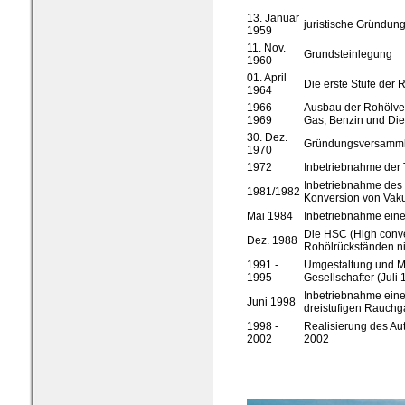
13. Januar
juristische Gründun
1959
11. Nov.
Grundsteinlegung
1960
01. April
Die erste Stufe der R
1964
1966 -
Ausbau der Rohölvera
1969
Gas, Benzin und Die
30. Dez.
Gründungsversamml
1970
1972
Inbetriebnahme der
Inbetriebnahme des 
1981/1982
Konversion von Vaku
Mai 1984
Inbetriebnahme eine
Die HSC (High conve
Dez. 1988
Rohölrückständen ni
1991 -
Umgestaltung und Mo
1995
Gesellschafter (Juli
Inbetriebnahme eine
Juni 1998
dreistufigen Rauch
1998 -
Realisierung des Aut
2002
2002