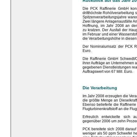
Rückblick auf das Jahr 2
Die PCK Raffinerie GmbH konn
dritthöchste Rohölverarbeitung s
Spitzenverarbeitungsjahre waren 
Zwei längere Anlagenausfälle An
Hoffnung, im Jahr 2008 an der
zu kratzen. Der Ausfall der Hau
im Februar und einer Wassersto
die Verarbeitungshöhe in diese
Der Nominalumsatz der PCK Ra
Euro.
Die Raffinerie GmbH Schwedt/O
ihrer Aufträge an Unternehmen a
gegebenen Dienstleistungen rea
Auftragswert von 67 Mill. Euro.
Die Verarbeitung
Im Jahr 2008 erzeugten die Verar
die größte Menge an Dieselkrafts
Ebenso belieferte die Raffineri
Flugturbinenkraftstoff an die Flu
Erfreulich entwickelte sich
gegenüber 2006 um zehn Prozen
PCK bereitete sich 2008 darauf 
weniger als 50 ppm Schwefel he