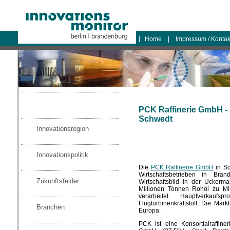
logo
[
Home
|
Impressum / Konta
PCK Raffinerie GmbH - 
Schwedt
Innovationsregion
Innovationspolitik
Die
PCK Raffinerie GmbH
in Sc
Wirtschaftsbetrieben in Br
Zukunftsfelder
Wirtschaftsbild in der Uckerm
Millionen Tonnen Rohöl zu Mi
verarbeitet. Hauptverkauf
Flugturbinenkraftstoff. Die Mä
Branchen
Europa.
PCK ist eine Konsortialraffine