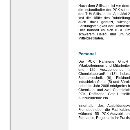
Nach dem Stillstand ist vor dem
die Instandhalter der PCK schon
den TÜV-Stillstand im April/Mai
fast die Hälfte des Rohrleitun
auch dazu genutzt, wichtig
Leistungsfähigkeit der Raffiner
Hier handelt es sich u. a. u
schwerem Heizöl und um Vor
Mitteldestillaten.
Personal
Die PCK Raffinerie GmbH b
Mitarbeiterinnen und Mitarbeite
und 125 Auszubildende i
Chemielaborant/in (13), Industr
Betriebstechnik (6), Elektron
Industriekaufleute (5) und Büro
Lehre im Jahr 2008 erfolgreich b
Chemikant und zwei Chemielabo
PCK Raffinerie GmbH stel
Auszubildende ein.
Innerhalb des Ausbildungs
Fremdbetrieben die Fachkabine
während 55 PCK-Auszubilden
Furmanite, Regelmatic ihr Praxis