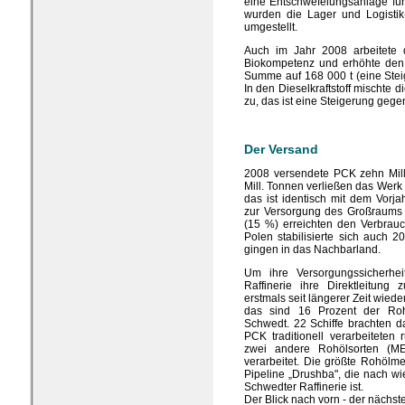
eine Entschwefelungsanlage fü
wurden die Lager und Logistik
umgestellt.
Auch im Jahr 2008 arbeitete d
Biokompetenz und erhöhte den 
Summe auf 168 000 t (eine Ste
In den Dieselkraftstoff mischte 
zu, das ist eine Steigerung geg
Der Versand
2008 versendete PCK zehn Mill
Mill. Tonnen verließen das Werk 
das ist identisch mit dem Vorj
zur Versorgung des Großraums 
(15 %) erreichten den Verbrau
Polen stabilisierte sich auch 
gingen in das Nachbarland.
Um ihre Versorgungssicherhei
Raffinerie ihre Direktleitung
erstmals seit längerer Zeit wied
das sind 16 Prozent der Ro
Schwedt. 22 Schiffe brachten 
PCK traditionell verarbeitete
zwei andere Rohölsorten (ME
verarbeitet. Die größte Rohölm
Pipeline „Drushba", die nach wi
Schwedter Raffinerie ist.
Der Blick nach vorn - der nächs