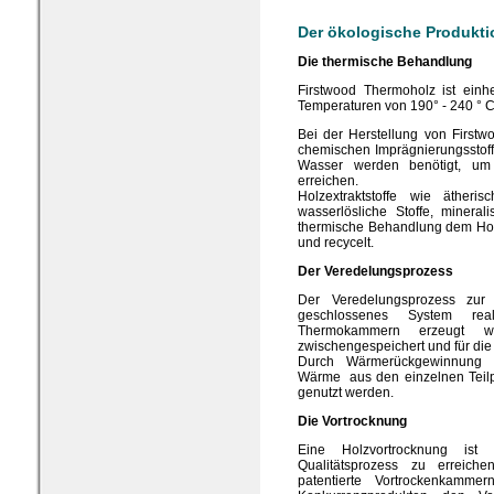
Der ökologische Produkti
Die thermische Behandlung
Firstwood Thermoholz ist einh
Temperaturen von 190° - 240 ° 
Bei der Herstellung von First
chemischen Imprägnierungsstoffe
Wasser werden benötigt, um
erreichen.
Holzextraktstoffe wie ätheris
wasserlösliche Stoffe, minera
thermische Behandlung dem Ho
und recycelt.
Der Veredelungsprozess
Der Veredelungsprozess zur
geschlossenes System rea
Thermokammern erzeugt wi
zwischengespeichert und für di
Durch Wärmerückgewinnung 
Wärme aus den einzelnen Teilp
genutzt werden.
Die Vortrocknung
Eine Holzvortrocknung is
Qualitätsprozess zu erreic
patentierte Vortrockenkamm