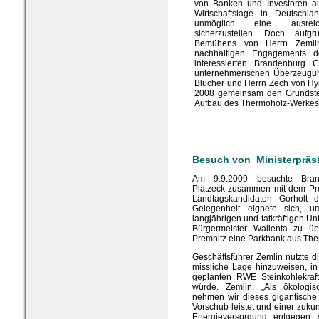
von Banken und Investoren au
Wirtschaftslage in Deutschl
unmöglich eine ausreic
sicherzustellen. Doch aufg
Bemühens von Herrn Zemlin
nachhaltigen Engagements d
interessierten Brandenburg
unternehmerischen Überzeugu
Blücher und Herrn Zech von H
2008 gemeinsam den Grundstei
Aufbau des Thermoholz-Werkes 
Besuch von Ministerpräsi
Am 9.9.2009 besuchte Brand
Platzeck zusammen mit dem Pre
Landtagskandidaten Gorholt 
Gelegenheit eignete sich, 
langjährigen und tatkräftigen U
Bürgermeister Wallenta zu üb
Premnitz eine Parkbank aus Th
Geschäftsführer Zemlin nutzte di
missliche Lage hinzuweisen, in
geplanten RWE Steinkohlekraf
würde. Zemlin: „Als ökologi
nehmen wir dieses gigantische 
Vorschub leistet und einer zuk
Energieversorgung entgegen 