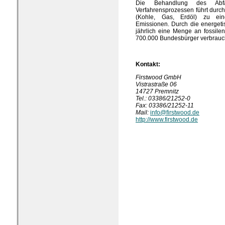
Die Behandlung des Abfa
Verfahrensprozessen führt durc
(Kohle, Gas, Erdöl) zu ein
Emissionen. Durch die energetis
jährlich eine Menge an fossilen
700.000 Bundesbürger verbrauc
Kontakt:
Firstwood GmbH
Vistrastraße 06
14727 Premnitz
Tel.: 03386/21252-0
Fax: 03386/21252-11
Mail:
info@firstwood.de
http://www.firstwood.de