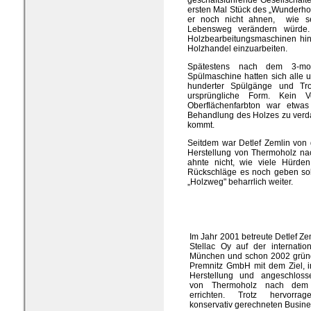
ersten Mal Stück des „Wunderhol
er noch nicht ahnen, wie se
Lebensweg verändern würde.
Holzbearbeitungsmaschinen hin
Holzhandel einzuarbeiten.
Spätestens nach dem 3-mon
Spülmaschine hatten sich alle u
hunderter Spülgänge und Tr
ursprüngliche Form. Kein V
Oberflächenfarbton war etwas
Behandlung des Holzes zu verda
kommt.
Seitdem war Detlef Zemlin von
Herstellung von Thermoholz na
ahnte nicht, wie viele Hürde
Rückschläge es noch geben soll
„Holzweg" beharrlich weiter.
Im Jahr 2001 betreute Detlef Z
Stellac Oy auf der internatio
München und schon 2002 gründ
Premnitz GmbH mit dem Ziel, i
Herstellung und angeschlosse
von Thermoholz nach dem 
errichten. Trotz hervorra
konservativ gerechneten Busine