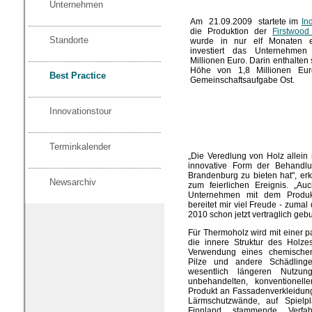
Unternehmen
Am 21.09.2009 startete im
In
die Produktion der
Firstwoo
Standorte
wurde in nur elf Monaten er
investiert das Unternehme
Millionen Euro. Darin enthalten 
Höhe von 1,8 Millionen Eur
Best Practice
Gemeinschaftsaufgabe Ost.
Innovationstour
Terminkalender
„Die Veredlung von Holz allei
innovative Form der Behandlu
Brandenburg zu bieten hat", erk
Newsarchiv
zum feierlichen Ereignis. „Au
Unternehmen mit dem Produkt
bereitet mir viel Freude - zuma
2010 schon jetzt vertraglich gebu
Für Thermoholz wird mit einer p
die innere Struktur des Holze
Verwendung eines chemischen 
Pilze und andere Schädlinge
wesentlich längeren Nutzun
unbehandelten, konventionel
Produkt an Fassadenverkleidung
Lärmschutzwände, auf Spielp
Finnland stammende Verfah