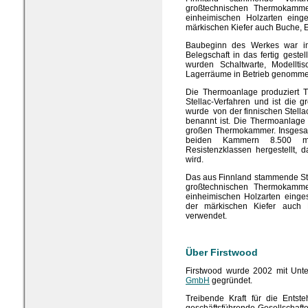
großtechnischen Thermokammer
einheimischen Holzarten einge
märkischen Kiefer auch Buche, 
Baubeginn des Werkes war im
Belegschaft in das fertig geste
wurden Schaltwarte, Modelltis
Lagerräume in Betrieb genomme
Die Thermoanlage produziert 
Stellac-Verfahren und ist die gr
wurde von der finnischen Stellac
benannt ist. Die Thermoanlage
großen Thermokammer. Insgesam
beiden Kammern 8.500 m³
Resistenzklassen hergestellt, 
wird.
Das aus Finnland stammende Stell
großtechnischen Thermokammer
einheimischen Holzarten einge
der märkischen Kiefer auch
verwendet.
Über Firstwood
Firstwood wurde 2002 mit Unte
GmbH
gegründet.
Treibende Kraft für die Ents
geschäftsführende Gesellschafte