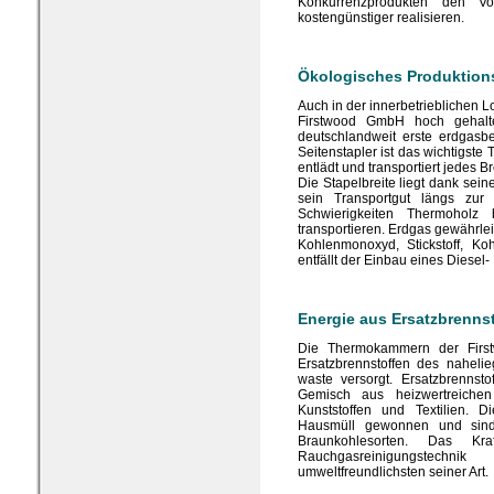
Konkurrenzprodukten den
kostengünstiger realisieren.
Ökologisches Produktio
Auch in der innerbetrieblichen 
Firstwood GmbH hoch gehalt
deutschlandweit erste erdgasbe
Seitenstapler ist das wichtigste 
entlädt und transportiert jedes B
Die Stapelbreite liegt dank sein
sein Transportgut längs zur 
Schwierigkeiten Thermohol
transportieren. Erdgas gewährlei
Kohlenmonoxyd, Stickstoff, Ko
entfällt der Einbau eines Diesel- 
Energie aus Ersatzbrenns
Die Thermokammern der Fir
Ersatzbrennstoffen des naheli
waste versorgt. Ersatzbrennsto
Gemisch aus heizwertreichen A
Kunststoffen und Textilien.
Hausmüll gewonnen und sind 
Braunkohlesorten. Das Kra
Rauchgasreinigungstec
umweltfreundlichsten seiner Art.