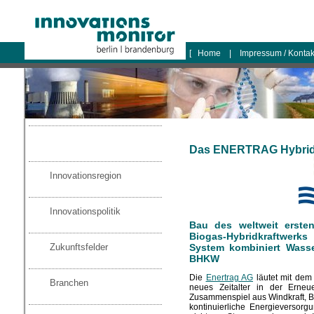
logo
[
Home
|
Impressum / Konta
Das ENERTRAG Hybridk
Innovationsregion
Innovationspolitik
Bau des weltweit ersten
Biogas-Hybridkraftwerk
System kombiniert Wasse
Zukunftsfelder
BHKW
Die
Enertrag AG
läutet mit dem
Branchen
neues Zeitalter in der Erneu
Zusammenspiel aus Windkraft, B
kontinuierliche Energieversor