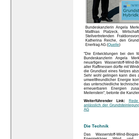
Bundeskanzlerin Angela Merke
Matthias Platzeck, Wirtscha
Stellvertretenden Fraktionsv
Katherina Reiche, den Grunds
Enertrag AG (
Quelle
)
"Die Entwicklungen bei den Wi
Bundeskanzlerin Angela Mer
neuartiges Wasserstoff-Wind-B
aller Raffinessen dürfte mit Win
die Grundlast eines Netzes abz
Sehr wohl gelingen kann dies 
umweltfreundlicher Energie kombi
das unterschiedliche technische
erneuerbaren Energien zusa
Meilenstein", betonte die Kanzler
Weiterführender Link:
Rede
anlässlich der Grundsteinlegu
AG
Die Technik
Das Wasserstoff-Wind-Bioga
Energieträger Wind und 