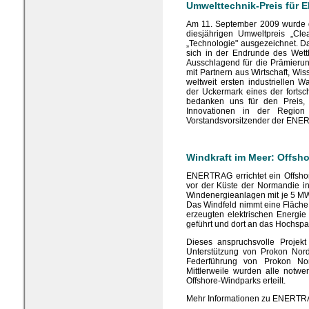
Umwelttechnik-Preis für
Am 11. September 2009 wurde
diesjährigen Umweltpreis „Cl
„Technologie" ausgezeichnet. Da
sich in der Endrunde des Wet
Ausschlagend für die Prämier
mit Partnern aus Wirtschaft, W
weltweit ersten industriellen W
der Uckermark eines der fortschr
bedanken uns für den Preis, 
Innovationen in der Region 
Vorstandsvorsitzender der EN
Windkraft im Meer: Offsho
ENERTRAG errichtet ein Offsho
vor der Küste der Normandie in 
Windenergieanlagen mit je 5 MW
Das Windfeld nimmt eine Fläche
erzeugten elektrischen Energie
geführt und dort an das Hochsp
Dieses anspruchsvolle Proje
Unterstützung von Prokon Nord
Federführung von Prokon No
Mittlerweile wurden alle not
Offshore-Windparks erteilt.
Mehr Informationen zu ENERT