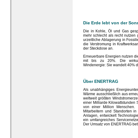
Die Erde lebt von der Son
Die in Kohle, Öl und Gas ges
mehr schlecht als recht nutzen
urzeitliche Ablagerung in Fossi
die Verstromung in Kraftwerks
der Steckdose an.
Erneuerbare Energien nutzen d
mit bis zu 20%. Die wirkun
Windenergie: Sie wandelt 40% de
Über ENERTRAG
Als unabhängiges Energieun
Wärme ausschließlich aus erne
weltweit größten Windstromerz
einer Milliarde Kilowattstunden 
von einer Million Menschen.
Mitarbeitern und Standorten in 
Anlagen, entwickelt Technologi
ein umfangreiches Servicenetzw
Der Umsatz von ENERTRAG beträ