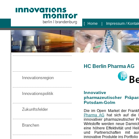
logo
[
Home
|
Impressum / Konta
HC Berlin Pharma AG
Innovationsregion
Innovative
Innovationspolitik
pharmazeutischer Präpa
Potsdam-Golm
Zukunftsfelder
Die im Open Market der Frankfu
Pharma AG
hat sich auf die E
innovativer pharmazeutischer Prä
Wirkstoffe werden neue Darreich
Branchen
eine höhere Effektivität und Hei
und Partnerschaften mit au
innovative Produkte ins Portfol