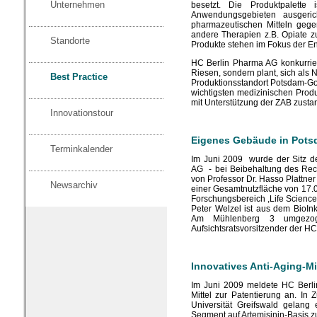
Unternehmen
besetzt. Die Produktpalette
Anwendungsgebieten ausgeric
pharmazeutischen Mitteln gege
andere Therapien z.B. Opiate 
Standorte
Produkte stehen im Fokus der En
HC Berlin Pharma AG konkurrier
Riesen, sondern plant, sich als 
Best Practice
Produktionsstandort Potsdam-Gol
wichtigsten medizinischen Prod
mit Unterstützung der ZAB zusta
Innovationstour
Eigenes Gebäude in Pot
Terminkalender
Im Juni 2009 wurde der Sitz d
AG - bei Beibehaltung des Recht
von Professor Dr. Hasso Plattne
Newsarchiv
einer Gesamtnutzfläche von 17.
Forschungsbereich ,Life Science'
Peter Welzel ist aus dem BioI
Am Mühlenberg 3 umgezogen"
Aufsichtsratsvorsitzender der H
Innovatives Anti-Aging-Mi
Im Juni 2009 meldete HC Berli
Mittel zur Patentierung an. In 
Universität Greifswald gelang 
Segment auf Artemisinin-Basis z