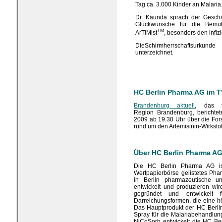
Tag ca. 3.000 Kinder an Malaria
Dr. Kaunda sprach der Geschä
Glückwünsche für die Bemüh
TM
ArTiMist
, besonders den infizi
DieSchirmherrschaftsurkun
unterzeichnet.
HC Berlin Pharma AG im T
Brandenburg aktuell
, das t
Region Brandenburg, berichte
2009 ab 19.30 Uhr über die Fo
rund um den Artemisinin-Wirkstof
Über HC Berlin Pharma A
Die HC Berlin Pharma AG is
Wertpapierbörse gelistetes Ph
in Berlin pharmazeutische un
entwickelt und produzieren w
gegründet und entwickelt f
Darreichungsformen, die eine höh
Das Hauptprodukt der HC Berlin
Spray für die Malariabehandlung
NiCoSorb entwickelt die HC Be