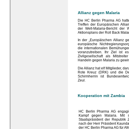
Allianz gegen Malaria
Die HC Berlin Pharma AG hatt
Treffen der Europäischen Alli
der Welt-Malaria-Bericht de
Aktionsplans der Roll Back Malar
In der „Europäischen Allianz g
europäische Nichtregierungso
die internationalen Bemühunge
voranzutreiben. Ihr Ziel ist e
Zivilgesellschaft als Mitstrei
Handeln gegen Malaria zu gewi
Die Allianz hat elf Mitglieder, 
Rote Kreuz (DRK) und die Deu
Schirmherrin ist Bundesentwic
Zeul.
Kooperation mit Zambia
HC Berlin Pharma AG engagie
Kampf gegen Malaria. Mit s
Staatspräsident der Republik 
nach der Herr Präsident Kaunda d
der HC Berlin Pharma AG für Afri