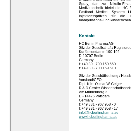
Spray, das zur Nikotin-Ersat
Medizintechnik bietet die HC 
Eastland Medical Systems 
Injektionsspritzen für die
manipulations- und kindersichere
Kontakt
HC Berlin Pharma AG
Sitz der Gesellschaft / Registered
Kurfürstendamm 190-192
D-10707 Berlin
Germany
t: +49 30 - 700 159 660
f: +49 30 - 700 159 510
Sitz der Geschäftsleitung / Head
Vorstand/CEO
Dipl. Kfm. Ottmar W. Geiger
R & D Center Wissenschaftspar
Am Mühlenberg 3
D - 14476 Potsdam
Germany
t: +49 331 - 967 958 - 0
f: +49 331 - 967 958 - 17
info@hcberlinpharma.ag
www.hcberlinpharma.ag