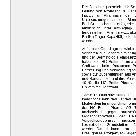
Der Forschungsbereich 'Life Sc
Leitung von Professor Dr. Han
Institut für Pharmazie der Er
Untersuchungen an der Bioma
Beifuß), das bereits erfolgreich
hinsichtlich ihrer Anti-Aging-
hergestellten Artemisia-Ext
Radikalfänger-Kapazität, die 
wurden.
Auf dieser Grundlage entwickel
Verfahren zur Faltenminimierun
und der Dermatologie eingeset
haben die HC Berlin Pharma AG
Greifswald beim Deutschen P
Herstellung und Verwendung tens
sowie zur Zubereitungen aus Ar
und Nanopartikel und ihre Verw
49 % die HC Berlin Pharma A
Universität Greifswald.
'Diese Produktentwicklung und
InvestitionsBank des Landes Br
Meilenstein für unser Unternehme
der HC Berlin Pharma AG. 'Uns
nachweislich gegen hautschä
Oxidationsprozesse der Ha
Versuchsergebnissen müss
kosmetischen Grundstoffen erf
werden. Danach kann dann die 
Erzeugnisse erfolgen', so Geiger 