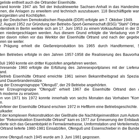
liste enthielt auch die Ortrander Eisenhütte.
trand konnte 1947 als Teil der Industriewerke Sachsen-Anhalt in das Handeslre
en, die Anlagen zu erweitem und technisch auszubauen. 118 Beschäftigete war
eizgeräten und Kochtöpfen.
g der Deutschen Demokratischen Republik (DDR) erfolgte am 7. Oktober 1949.
. August 1952 zur Gründung der Betriebs-Sport-Gemeinschaft (BSG) "Stahl" Ortra
terstreik in Berlin weitete sich am 17. Juni 1953 zu einem Volksaufstand in der
pen niedergeschlagen werden. Aus diesem Grund erfolgte die Verladung von 
zer davon rollen vor das Werktor der Eisenhütte Ortrand und nach der gegeb
hren sie weiter.
 Prägung erhielt die Gießereiproduktion bis 1965 durch Handformerei, S
den Betriebes erfolgte in den Jahren 1957-1958 die Realisierung des Bauvorh
Juli 1960 konnte ein dritter Kupolofen angefahren werden.
resende 1960 erfolgte die Erfüllung des Jahresexportplanes mit der Lieferu
and.
etrieb Eisenhütte Ortrand erreichte 1961 seinen Bekanntheitsgrad als Spezia
 und Dauerbrandeinsätze.
g der Erzeugnisgruppe "Ofenguß", der 29 Betriebe angehörten.
 der Erzeugnisgruppe "Ofenguß" erhielt 1967 die Eisenhütte Ortrand den 
h moderne zu ersetzen.
en von 1971 bis 1972 konnte innerhalb von sechs Monaten das Vorhaben "Kom
n.
hrfeier der Eisenhütte Ortrand erschien 1972 in Heftform eine Betriebsgeschichte.
ulkader.
it der komplexen Rekonstruktion der Gießhalle die Nachfolgeinvestition zum Auto
 der "Rekonstruktion Eisenhütte Ortrand" kam es 1977 zur Erneuerung der Entsta
liederte sich das Gesamtobjekt in Fernwärmetrasse, Umformstation und Verteilernet
 Ortrand lieferte 1980-1981 Einsatzöfen, Ofenguß und Essenschieber in die Bund
Tonne Ofenguß nach 1945 wurde am 3. Juni 1981 gegossen.