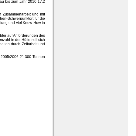
bau bis zum Jahr 2010 17,2
 in Zusammenarbeit und mit
chen-Schwerpunktort für die
eitung und viel Know How in
xibler auf Anforderungen des
nzahl in der Hütte soll sich
halten durch Zeitarbeit und
r 2005/2006 21.300 Tonnen