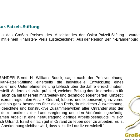
ar-Patzelt-Stiftung
la des Großen Preises des Mittelstandes der Oskar-Patzelt-Stiftung wur
 einem Finalisten- Preis ausgezeichnet. Aus der Region Berlin-Brandenburg 
RANDER Bernd H. Williams-Boock, sagte nach der Preisverleihung:
r-Patzelt-Stiftung einerseits die individuelle Entwicklung eines
iter und Unternehmensleitung faktisch über die Jahre erreicht haben.
stellt. Andererseits wird prämiert, welchen Beitrag das Unternehmen für
n auch da mit unserem mitarbeiter- und technologieorientierten Konzept:
 unserem regionalen Ansatz: Ortrand, lebens- und liebenswert, ganz vorne
 deshalb ganz besonders über diesen Preis, da mit dieser Auszeichnung,
lgerichtete und konstruktive Zusammenwirken aller Ortrander also der
, dem Landkreis, der Landesregierung und den Verbänden gewürdigt
men Arbeit ist eine herausragend geringe Arbeitslosenquote im sich
h Ortrand. Es ist einfach gut in Ortrand zu leben oder zu arbeiten. Es ist
e Anerkennung sichtbar wird, dass sich die Lausitz entwickelt."