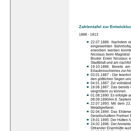
Zahlentafel zur Entwicklu
1886 - 1913
22.07.1886: Nachdem ei
eingeweihten Bahnhofsg
erworben werden konnte
Nicolaus beim Magistrat 
Bruder Erwin Nicolaus er
Stadtblatt und am nachfo
19.10.1886: Bereits am
Erlaubnisscheines zur An
03.01.1887 - Die feierl
den göttlichen Segen und
04.01.1887: Zur vollständ
18.06.1887: Das bereits 
vergrößern zu können.
01.08.1890: Es erfolgte 
08.09.1890Am 8. Septemb
22.07.1893: Mit dem 22
Metallgießerei.
02.04.1894: Das Elsterwe
Gesellschaftern Freiherr
19.01.1895: Der Hütten-V
24.02.1896: Der Anmeldu
Ortrander Eisenhütte auc