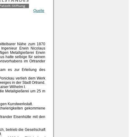
Quelle
mittelbarer Nähe zum 1870
 Ingenieur Erwin Nicolaus
igen Metallgießerei Erwin
us hatte selbige für seinen
tionsvorhabens im Ortrander
kam es zur Erteilung des
 Ponickau verlieh dem Werk
eiges in der Stadt Ortrand.
aiser Wilhelm I.
 die Metallgießerei um 25 m
gen Kunstwerkstatt.
Schwierigkeiten gekommene
rtrander Eisenhütte mit den
, betrieb die Gesellschaft
t.