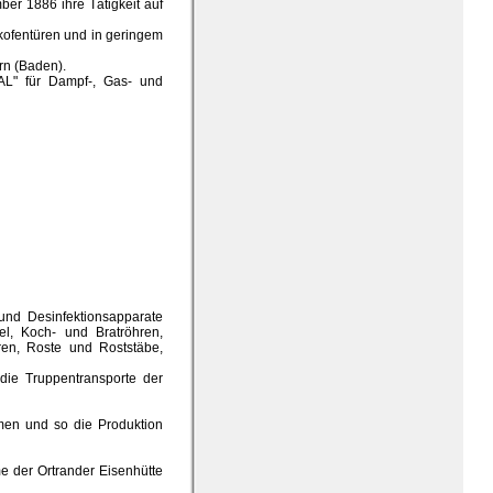
er 1886 ihre Tätigkeit auf
kofentüren und in geringem
rn (Baden).
EAL" für Dampf-, Gas- und
 und Desinfektionsapparate
kel, Koch- und Bratröhren,
üren, Roste und Roststäbe,
die Truppentransporte der
mmen und so die Produktion
 der Ortrander Eisenhütte