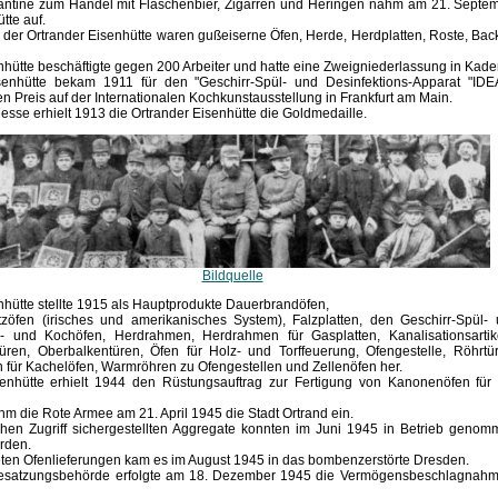
kantine zum Handel mit Flaschenbier, Zigarren und Heringen nahm am 21. Septemb
tte auf.
der Ortrander Eisenhütte waren gußeiserne Öfen, Herde, Herdplatten, Roste, Bac
nhütte beschäftigte gegen 200 Arbeiter und hatte eine Zweigniederlassung in Kade
senhütte bekam 1911 für den "Geschirr-Spül- und Desinfektions-Apparat "ID
 Preis auf der Internationalen Kochkunstausstellung in Frankfurt am Main.
esse erhielt 1913 die Ortrander Eisenhütte die Goldmedaille.
Bildquelle
nhütte stellte 1915 als Hauptprodukte Dauerbrandöfen,
tzöfen (irisches und amerikanisches System), Falzplatten, den Geschirr-Spül-
eiz- und Kochöfen, Herdrahmen, Herdrahmen für Gasplatten, Kanalisationsarti
üren, Oberbalkentüren, Öfen für Holz- und Torffeuerung, Ofengestelle, Röhrt
en für Kachelöfen, Warmröhren zu Ofengestellen und Zellenöfen her.
enhütte erhielt 1944 den Rüstungsauftrag zur Fertigung von Kanonenöfen für 
m die Rote Armee am 21. April 1945 die Stadt Ortrand ein.
ichen Zugriff sichergestellten Aggregate konnten im Juni 1945 in Betrieb geno
rden.
en Ofenlieferungen kam es im August 1945 in das bombenzerstörte Dresden.
Besatzungsbehörde erfolgte am 18. Dezember 1945 die Vermögensbeschlagnahme