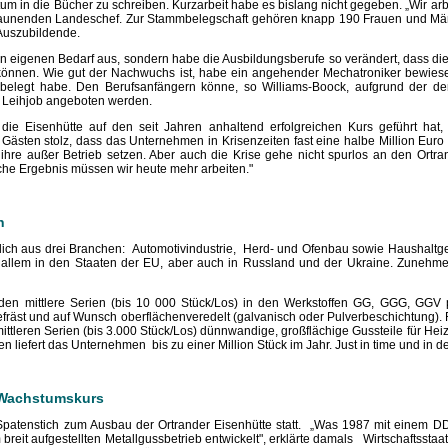
m in die Bücher zu schreiben. Kurzarbeit habe es bislang nicht gegeben. „Wir arb
 staunenden Landeschef. Zur Stammbelegschaft gehören knapp 190 Frauen und Mä
 Auszubildende.
den eigenen Bedarf aus, sondern habe die Ausbildungsberufe so verändert, dass di
önnen. Wie gut der Nachwuchs ist, habe ein angehender Mechatroniker bewies
belegt habe. Den Berufsanfängern könne, so Williams-Boock, aufgrund der der
in Leihjob angeboten werden.
ie Eisenhütte auf den seit Jahren anhaltend erfolgreichen Kurs geführt hat, 
 Gästen stolz, dass das Unternehmen in Krisenzeiten fast eine halbe Million Euro
hre außer Betrieb setzen. Aber auch die Krise gehe nicht spurlos an den Ortran
iche Ergebnis müssen wir heute mehr arbeiten."
n
h aus drei Branchen: Automotivindustrie, Herd- und Ofenbau sowie Haushaltge
r allem in den Staaten der EU, aber auch in Russland und der Ukraine. Zuneh
den mittlere Serien (bis 10 000 Stück/Los) in den Werkstoffen GG, GGG, GGV 
fräst und auf Wunsch oberflächenveredelt (galvanisch oder Pulverbeschichtung).
 mittleren Serien (bis 3.000 Stück/Los) dünnwandige, großflächige Gussteile für He
n liefert das Unternehmen bis zu einer Million Stück im Jahr. Just in time und in der
f Wachstumskurs
patenstich zum Ausbau der Ortrander Eisenhütte statt. „Was 1987 mit einem DD
breit aufgestellten Metallgussbetrieb entwickelt", erklärte damals Wirtschaftsstaa