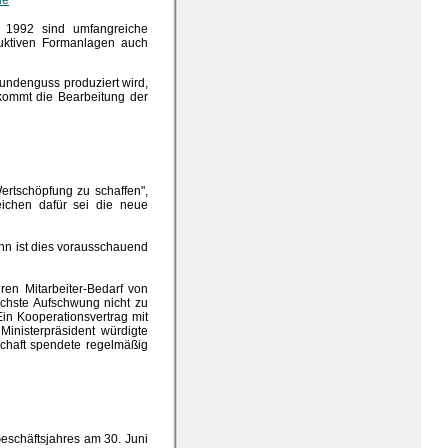
le
r 1992 sind umfangreiche
duktiven Formanlagen auch
Kundenguss produziert wird,
 kommt die Bearbeitung der
ertschöpfung zu schaffen",
eichen dafür sei die neue
ann ist dies vorausschauend
en Mitarbeiter-Bedarf von
ächste Aufschwung nicht zu
Ein Kooperationsvertrag mit
inisterpräsident würdigte
schaft spendete regelmäßig
eschäftsjahres am 30. Juni