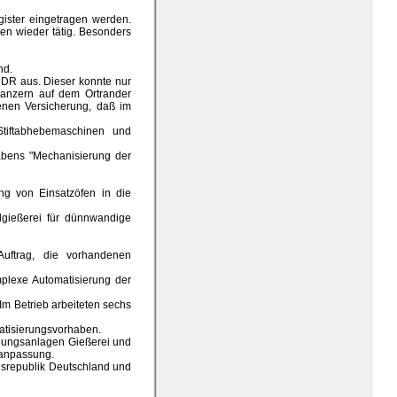
gister eingetragen werden.
en wieder tätig. Besonders
nd.
 DDR aus. Dieser konnte nur
Panzern auf dem Ortrander
enen Versicherung, daß im
tiftabhebemaschinen und
abens "Mechanisierung der
ng von Einsatzöfen in die
lgießerei für dünnwandige
Auftrag, die vorhandenen
plexe Automatisierung der
 Im Betrieb arbeiteten sechs
matisierungsvorhaben.
ubungsanlagen Gießerei und
zanpassung.
esrepublik Deutschland und