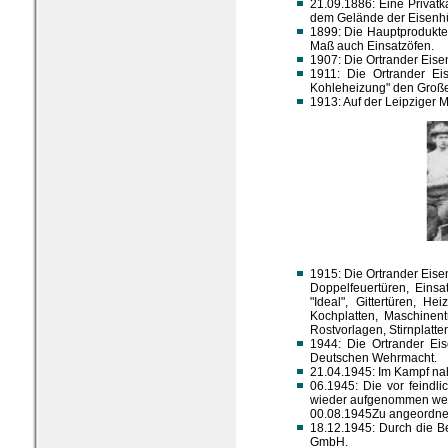
21.09.1886: Eine Privat
dem Gelände der Eisenhü
1899: Die Hauptprodukte 
Maß auch Einsatzöfen.
1907: Die Ortrander Eise
1911: Die Ortrander Ei
Kohleheizung" den Großen
1913: Auf der Leipziger M
1915: Die Ortrander Eise
Doppelfeuertüren, Einsa
"Ideal", Gittertüren, H
Kochplatten, Maschinent
Rostvorlagen, Stirnplatt
1944: Die Ortrander Eis
Deutschen Wehrmacht.
21.04.1945: Im Kampf nah
06.1945: Die vor feindl
wieder aufgenommen we
00.08.1945Zu angeordnet
18.12.1945: Durch die 
GmbH.