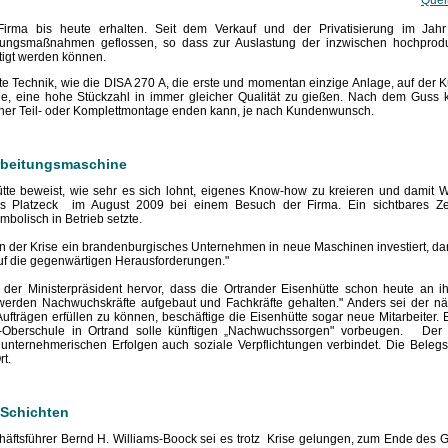
Quel
 Firma bis heute erhalten. Seit dem Verkauf und der Privatisierung im Jah
sierungsmaßnahmen geflossen, so dass zur Auslastung der inzwischen hochpro
rtigt werden können.
ste Technik, wie die DISA 270 A, die erste und momentan einzige Anlage, auf der 
ge, eine hohe Stückzahl in immer gleicher Qualität zu gießen. Nach dem Guss
 einer Teil- oder Komplettmontage enden kann, je nach Kundenwunsch.
arbeitungsmaschine
ütte beweist, wie sehr es sich lohnt, eigenes Know-how zu kreieren und damit W
hias Platzeck im August 2009 bei einem Besuch der Firma. Ein sichtbares Z
bolisch in Betrieb setzte.
ten der Krise ein brandenburgisches Unternehmen in neue Maschinen investiert, d
auf die gegenwärtigen Herausforderungen."
r Ministerpräsident hervor, dass die Ortrander Eisenhütte schon heute an ihr
werden Nachwuchskräfte aufgebaut und Fachkräfte gehalten." Anders sei der n
fträgen erfüllen zu können, beschäftige die Eisenhütte sogar neue Mitarbeiter. 
l-Oberschule in Ortrand solle künftigen „Nachwuchssorgen" vorbeugen. Der M
unternehmerischen Erfolgen auch soziale Verpflichtungen verbindet. Die Beleg
t.
 Schichten
ftsführer Bernd H. Williams-Boock sei es trotz Krise gelungen, zum Ende des G