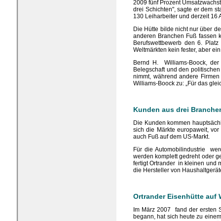
2009 fünf Prozent Umsatzwachstu
drei Schichten", sagte er dem
130 Leiharbeiter und derzeit 16
Die Hütte bilde nicht nur über 
anderen Branchen Fuß fassen k
Berufswettbewerb den 6. Platz 
Weltmärkten kein fester, aber e
Bernd H. Williams-Boock, der d
Belegschaft und den politischen
nimmt, während andere Firmen i
Williams-Boock zu: „Für das gle
Kunden aus drei Branche
Die Kunden kommen hauptsächlic
sich die Märkte europaweit, vo
auch Fuß auf dem US-Markt.
Für die Automobilindustrie wer
werden komplett gedreht oder ge
fertigt Ortrander in kleinen und
die Hersteller von Haushaltgeräte
Ortrander Eisenhütte au
Im März 2007 fand der ersten S
begann, hat sich heute zu einem 