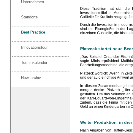
Unternehmen
Diese Tradition hat sich die
Investitionsmittel in Moderni
Standorte
Gußteile für Kraftfahrzeuge gefe
Durch die Investition in modern
sind die Eisengießer in der La
Best Practice
einzelnen Gussteile, die bis in
Innovationstour
Platzeck startet neue Be
„Das Beispiel Ortrander Eisenh
sagte Ministerpräsident Matt
Terminkalender
Bearbeitungsmaschine, die er sym
Platzeck wörtlich: „Wenn in Zei
Newsarchiv
und genau die richtige Antwort 
In diesem Zusammenhang hob de
morgen denke. Platzeck: „Hier 
gestalten. Um das Volumen an Au
der Karl-Eduard-von-Lingentha
zudem, dass die Firma mit den 
Geld an einen Kindergarten im Or
Weiter Produktion in drei
Nach Angaben von Hütten-Geschä