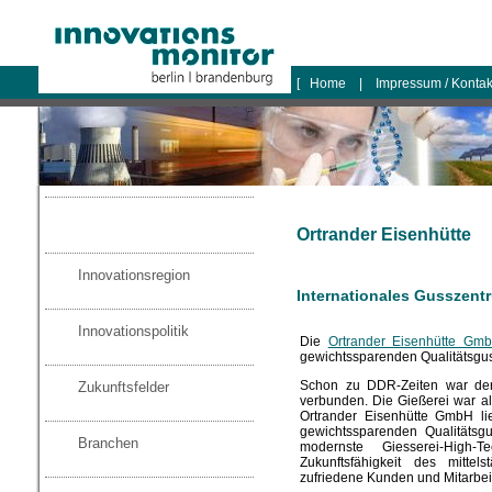
logo
[
Home
|
Impressum / Konta
Ortrander Eisenhütte
Innovationsregion
Internationales Gusszentr
Innovationspolitik
Die
Ortrander Eisenhütte Gm
gewichtssparenden Qualitätsgu
Schon zu DDR-Zeiten war de
Zukunftsfelder
verbunden. Die Gießerei war al
Ortrander Eisenhütte GmbH li
gewichtssparenden Qualitätsg
Branchen
modernste Giesserei-High-
Zukunftsfähigkeit des mitte
zufriedene Kunden und Mitarbeit