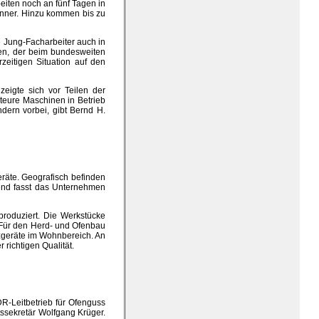
eiten noch an fünf Tagen in
nner. Hinzu kommen bis zu
e Jung-Facharbeiter auch in
en, der beim bundesweiten
zeitigen Situation auf den
zeigte sich vor Teilen der
 teure Maschinen in Betrieb
dern vorbei, gibt Bernd H.
räte. Geografisch befinden
mend fasst das Unternehmen
produziert. Die Werkstücke
 Für den Herd- und Ofenbau
izgeräte im Wohnbereich. An
 richtigen Qualität.
R-Leitbetrieb für Ofenguss
tssekretär Wolfgang Krüger.