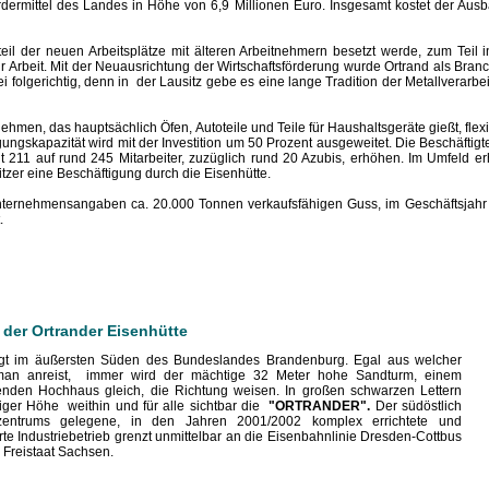
rmittel des Landes in Höhe von 6,9 Millionen Euro. Insgesamt kostet der Aus
teil der neuen Arbeitsplätze mit älteren Arbeitnehmern besetzt werde, zum Teil
 Arbeit. Mit der Neuausrichtung der Wirtschaftsförderung wurde Ortrand als Bran
ei folgerichtig, denn in der Lausitz gebe es eine lange Tradition der Metallverarb
rnehmen, das hauptsächlich Öfen, Autoteile und Teile für Haushaltsgeräte gießt, fle
ungskapazität wird mit der Investition um 50 Prozent ausgeweitet. Die Beschäftigte
t 211 auf rund 245 Mitarbeiter, zuzüglich rund 20 Azubis, erhöhen. Im Umfeld er
itzer eine Beschäftigung durch die Eisenhütte.
ternehmensangaben ca. 20.000 Tonnen verkaufsfähigen Guss, im Geschäftsjah
.
 der Ortrander Eisenhütte
egt im äußersten Süden des Bundeslandes Brandenburg. Egal aus welcher
man anreist, immer wird der mächtige 32 Meter hohe Sandturm, einem
enden Hochhaus gleich, die Richtung weisen. In großen schwarzen Lettern
ftiger Höhe weithin und für alle sichtbar die
"ORTRANDER".
Der südöstlich
zentrums gelegene, in den Jahren 2001/2002 komplex errichtete und
te Industriebetrieb grenzt unmittelbar an die Eisenbahnlinie Dresden-Cottbus
 Freistaat Sachsen.