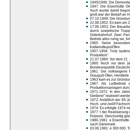
1945/1946: Die Demontage
1947: Die Eisenhütte Or
Auch wurde damit begonn
groß war der Bedarf an H
07.10.1949: Die Gründun
22.08.1952: Es kam am 22
17.06.1953: Der Bauarbei
durch sowjetische Trup
Güterbahnhof. Zwei Pan
Betrieb alles ruhig sei, fu
1965: Seine besondere
KaltwindkupolÖfen.
1957-1958: Trotz laufen
Produktion".
21.07.1960: Vor dem 21. 
1960: Noch vor dem Jah
Bundesrepublik Deutschl
1961: Der volkseigene B
Grauguß-Öfen, Herdteile
1963 kam es zur Gründun
1967: Als Leitbetrieb
Produktionsanlagen durc
1971-1972: In den Jahr
Gießerei" realisiert werde
1972: Anläßlich der 85-Ja
Hoch- und zwölf Fachsch
1974: Es erfolgte 1974 m
1977: t der Realisierung
Putzerei. Gleichzeitig g
1980-1981: e Eisenhütte
nach Dänemark.
03.06.1981: e 300 000. 