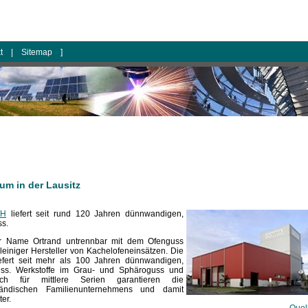
kt
|
Sitemap
]
um in der Lausitz
bH
liefert seit rund 120 Jahren dünnwandigen,
ss.
r Name Ortrand untrennbar mit dem Ofenguss
leiniger Hersteller von Kachelofeneinsätzen. Die
efert seit mehr als 100 Jahren dünnwandigen,
uss. Werkstoffe im Grau- und Sphäroguss und
Tech für mittlere Serien garantieren die
lständischen Familienunternehmens und damit
er.