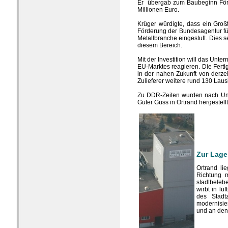
Er übergab zum Baubeginn Förde
Millionen Euro.
Krüger würdigte, dass ein Groß
Förderung der Bundesagentur für
Metallbranche eingestuft. Dies s
diesem Bereich.
Mit der Investition will das Unte
EU-Marktes reagieren. Die Fertig
in der nahen Zukunft von derzei
Zulieferer weitere rund 130 Laus
Zu DDR-Zeiten wurden nach Un
Guter Guss in Ortrand hergestellt
Zur Lage
Ortrand li
Richtung 
stadtbeleb
wirbt in lu
des Stadt
modernisier
und an den