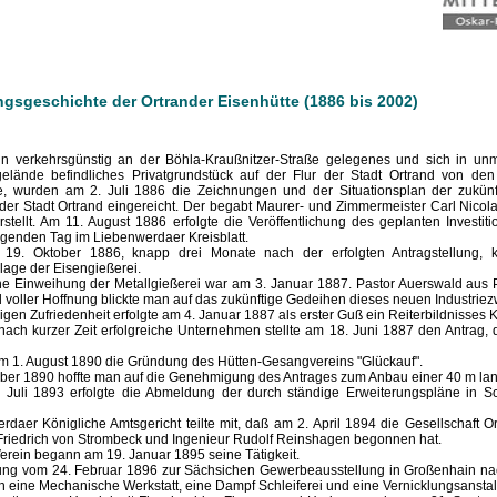
ngsgeschichte der Ortrander Eisenhütte (1886 bis 2002)
n verkehrsgünstig an der Böhla-Kraußnitzer-Straße gelegenes und sich in un
elände befindliches Privatgrundstück auf der Flur der Stadt Ortrand von den
, wurden am 2. Juli 1886 die Zeichnungen und der Situationsplan der zukünft
der Stadt Ortrand eingereicht. Der begabt Maurer- und Zimmermeister Carl Nicola
stellt. Am 11. August 1886 erfolgte die Veröffentlichung des geplanten Investi
lgenden Tag im Liebenwerdaer Kreisblatt.
 19. Oktober 1886, knapp drei Monate nach der erfolgten Antragstellung, 
lage der Eisengießerei.
iche Einweihung der Metallgießerei war am 3. Januar 1887. Pastor Auerswald aus
 voller Hoffnung blickte man auf das zukünftige Gedeihen dieses neuen Industriezw
igen Zufriedenheit erfolgte am 4. Januar 1887 als erster Guß ein Reiterbildnisses K
nach kurzer Zeit erfolgreiche Unternehmen stellte am 18. Juni 1887 den Antrag,
am 1. August 1890 die Gründung des Hütten-Gesangvereins "Glückauf".
er 1890 hoffte man auf die Genehmigung des Antrages zum Anbau einer 40 m lan
. Juli 1893 erfolgte die Abmeldung der durch ständige Erweiterungspläne in 
rdaer Königliche Amtsgericht teilte mit, daß am 2. April 1894 die Gesellschaft O
 Friedrich von Strombeck und Ingenieur Rudolf Reinshagen begonnen hat.
erein begann am 19. Januar 1895 seine Tätigkeit.
ng vom 24. Februar 1896 zur Sächsichen Gewerbeausstellung in Großenhain nach
h eine Mechanische Werkstatt, eine Dampf Schleiferei und eine Vernicklungsanstal