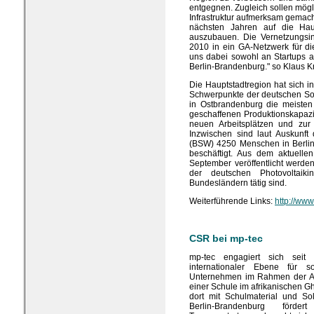
entgegnen. Zugleich sollen mögl
Infrastruktur aufmerksam gemacht
nächsten Jahren auf die Haup
auszubauen. Die Vernetzungsin
2010 in ein GA-Netzwerk für d
uns dabei sowohl an Startups a
Berlin-Brandenburg." so Klaus K
Die Hauptstadtregion hat sich
Schwerpunkte der deutschen Sol
in Ostbrandenburg die meisten
geschaffenen Produktionskapazi
neuen Arbeitsplätzen und zur 
Inzwischen sind laut Auskunft
(BSW) 4250 Menschen in Berlin-
beschäftigt. Aus dem aktuell
September veröffentlicht werden
der deutschen Photovoltaik
Bundesländern tätig sind.
Weiterführende Links:
http://ww
CSR bei mp-tec
mp-tec engagiert sich seit
internationaler Ebene für 
Unternehmen im Rahmen der Akt
einer Schule im afrikanischen G
dort mit Schulmaterial und So
Berlin-Brandenburg förde