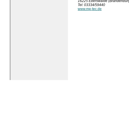
16225 Eberswalde (Brandenbur
Tel: 03334/59440
www.mp-tec.de