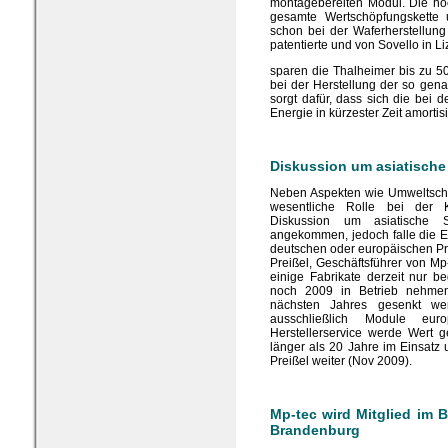
montagebereiten Modul. Die hoc
gesamte Wertschöpfungskette u
schon bei der Waferherstellun
patentierte und von Sovello in L
sparen die Thalheimer bis zu 5
bei der Herstellung der so gen
sorgt dafür, dass sich die bei
Energie in kürzester Zeit amorti
Diskussion um asiatische
Neben Aspekten wie Umweltschut
wesentliche Rolle bei der K
Diskussion um asiatische
angekommen, jedoch falle die E
deutschen oder europäischen Pr
Preißel, Geschäftsführer von M
einige Fabrikate derzeit nur be
noch 2009 in Betrieb nehme
nächsten Jahres gesenkt wer
ausschließlich Module euro
Herstellerservice werde Wert g
länger als 20 Jahre im Einsatz
Preißel weiter (Nov 2009).
Mp-tec wird Mitglied im B
Brandenburg