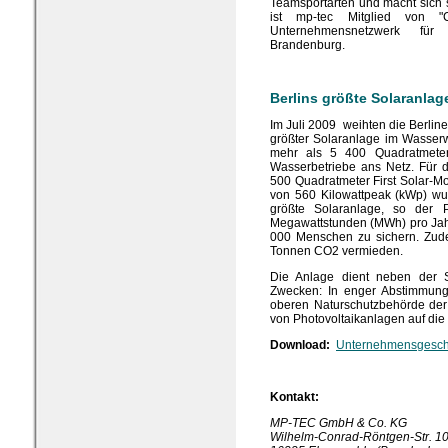
Teamsportarten und macht sich s
ist mp-tec Mitglied von 
Unternehmensnetzwerk für 
Brandenburg.
Berlins größte Solaranla
Im Juli 2009 weihten die Berli
größter Solaranlage im Wasserw
mehr als 5 400 Quadratmeter 
Wasserbetriebe ans Netz. Für d
500 Quadratmeter First Solar-Mo
von 560 Kilowattpeak (kWp) wu
größte Solaranlage, so der P
Megawattstunden (MWh) pro Jah
000 Menschen zu sichern. Zude
Tonnen CO2 vermieden.
Die Anlage dient neben der S
Zwecken: In enger Abstimmung
oberen Naturschutzbehörde der 
von Photovoltaikanlagen auf die 
Download:
Unternehmensgesch
Kontakt:
MP-TEC GmbH & Co. KG
Wilhelm-Conrad-Röntgen-Str. 1