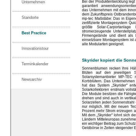
Bei der Produktentwicklung legt
Unternehmen
garantiert anwendungsorientie
das Unternehmen mit dem Innov
dem Zukunftspreis Ostbrandenb
Standorte
mp-tec Maßstäbe: Das in Eige
zertifizierte Montagesystem Qui
größte Solar-Carportanlage
stromerzeugende Unterstellplat
Best Practice
Firmengelände und dient als Mi
einsetzbare Montagesystem ist a
alle Modularten geeignet.
Innovationstour
Skyrider kopiert die Son
Terminkalender
Sonnenblumen recken ihre Häl
Blüten auf den jeweiligen
Solarsystemanbieter MP-TEC 
Newsarchiv
Korbblütern. Das Unternehmen
hat das System „Skyrider" ent
Solarkollektoren erstmals voll
Die Module besitzen die Fähigk
drehen und sind auch in vertika
Solarzellen jeden Sonnenstrahl e
nur möglich. Mit der neuen Te
Prozent mehr Strom erzeugen a
Mit dem „Skyrider" lohnt sich 
Ländern Mitteleuropas zunehmen
ein wichtiger Beitrag zum Schutz
Geldbörse in Zeiten steigender 