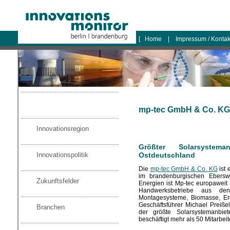
logo
[
Home
|
Impressum / Konta
mp-tec GmbH & Co. KG
Innovationsregion
Größter Solarsystema
Innovationspolitik
Ostdeutschland
Die
mp-tec GmbH & Co. KG
ist 
im brandenburgischen Eberswal
Zukunftsfelder
Energien ist Mp-tec europaweit
Handwerksbetriebe aus den
Montagesysteme, Biomasse, E
Geschäftsführer Michael Preiß
Branchen
der größte Solarsystemanbi
beschäftigt mehr als 50 Mitarbeit