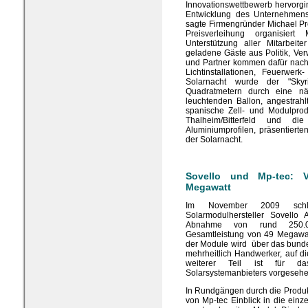
Innovationswettbewerb hervorgin
Entwicklung des Unternehmens 
sagte Firmengründer Michael Pre
Preisverleihung organisier
Unterstützung aller Mitarbei
geladene Gäste aus Politik, Ve
und Partner kommen dafür nach
Lichtinstallationen, Feuerwer
Solarnacht wurde der "Skyr
Quadratmetern durch eine nä
leuchtenden Ballon, angestrahlt
spanische Zell- und Modulprod
Thalheim/Bitterfeld und 
Aluminiumprofilen, präsentiert
der Solarnacht.
Sovello und Mp-tec: 
Megawatt
Im November 2009 schl
Solarmodulhersteller Sovello
Abnahme von rund 250.00
Gesamtleistung von 49 Megawat
der Module wird über das bunde
mehrheitlich Handwerker, auf d
weiterer Teil ist für da
Solarsystemanbieters vorgesehe
In Rundgängen durch die Produkt
von Mp-tec Einblick in die ein