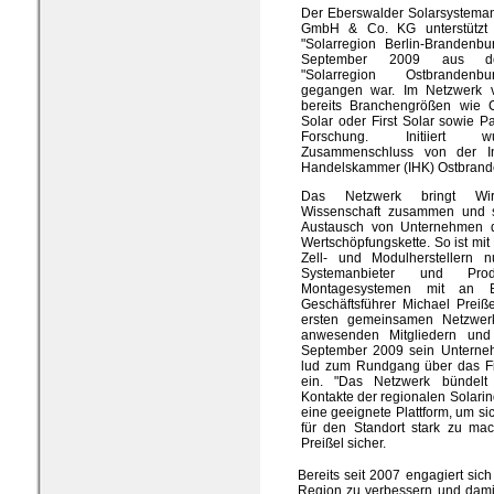
Der Eberswalder Solarsysteman
GmbH & Co. KG unterstützt
"Solarregion Berlin-Brandenbur
September 2009 aus der 
"Solarregion Ostbrandenb
gegangen war. Im Netzwerk ve
bereits Branchengrößen wie C
Solar oder First Solar sowie P
Forschung. Initiiert 
Zusammenschluss von der In
Handelskammer (IHK) Ostbrand
Das Netzwerk bringt Wir
Wissenschaft zusammen und s
Austausch von Unternehmen 
Wertschöpfungskette. So ist mi
Zell- und Modulherstellern 
Systemanbieter und Pro
Montagesystemen mit an B
Geschäftsführer Michael Preiße
ersten gemeinsamen Netzwerk
anwesenden Mitgliedern und
September 2009 sein Unterne
lud zum Rundgang über das F
ein. "Das Netzwerk bündel
Kontakte der regionalen Solarind
eine geeignete Plattform, um s
für den Standort stark zu mach
Preißel sicher.
Bereits seit 2007 engagiert si
Region zu verbessern und dami