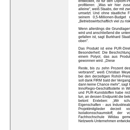
entwickelt, ist für den Diplom-
profitieren: „Was wir hier z
alleine", weiß Staabs, der mit zw
umsetzt. Und ohne staatliche 
seinem 0,5-Millionen-Budget 
„Betriebswirtschaftlich viel zu ris
Wenn allerdings die Grundlage
wird und anschließend die unte
gefallen ist, sagt Burkhard St
oben".
Das Produkt ist eine PUR-Direk
Besonderheit: Die Beschichtung
einem Polyol, das aus Produkt
gewonnen wird. „Diese
Reste, bis zu zehn Prozent de
verbrannt", weiß Christian Meye
bei den derzeitigen Rohöl-Prei
soll dank FIRM bald der Verga
dann keine Chance mehr", sagt Ku
InnoRegio-Geschäftsstelle in 
und PUR-Kunststoffen habe nic
tun, an dessen Endpunkt die be
betont Erxleben: „Wir scha
Eigenschaften - aus Industriea
Projektmitglieder derzei
Isolationsschaumstoff, der 
Fachhochschule Wildau geme
Netzwerk-Unternehmen entwicke