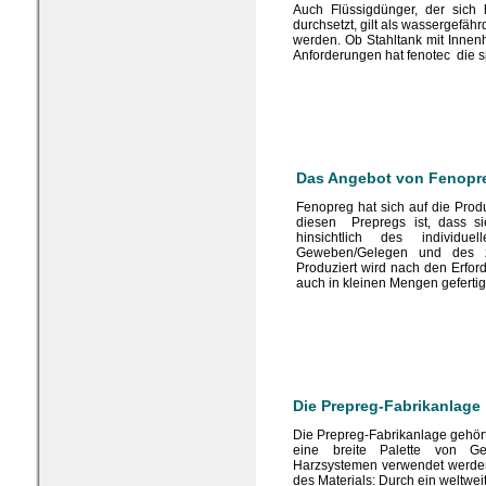
Auch Flüssigdünger, der sich 
durchsetzt, gilt als wassergefäh
werden. Ob Stahltank mit Innenh
Anforderungen hat fenotec die s
Das Angebot von Fenopr
Fenopreg hat sich auf die Prod
diesen Prepregs ist, dass s
hinsichtlich des individu
Geweben/Gelegen und des zu
Produziert wird nach den Erfo
auch in kleinen Mengen gefertig
Die Prepreg-Fabrikanlage
Die Prepreg-Fabrikanlage gehört
eine breite Palette von Ge
Harzsystemen verwendet werden.
des Materials: Durch ein weltwe