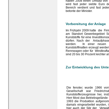
haben 2008 einen Umsatz von na
wird fast jeder siebte Euro 
Bereich verdient und fast jeder 
betonte der Minister.
Vorbereitung der Anlage
Im Frühjahr 2009 hatte die Firma
am Standort Gewerbegebiet Sü
Kunststoffe für eine Investition
dürfen. Nach der Anlaufphase 
werden. In einer neuen H
Kunststoffmatten erzeugt werden
Rennwagen oder für Windkrafta
sind 20 bis 30 Prozent leichter 
Zur Entwicklung des Unt
Die fenotec wurde 1966 vom 
Gesellschaft war Friedrich
Kunststofferzeugnisse her, in
Herr Most das Betriebsgelände 
1993 die Produktion aufgenomme
damals eingearbeitet wurden, is
hier auch der Sitz der Verwalt