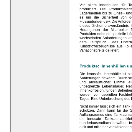
Vor allem Innenhüllen für 
produziert. Die Produktpalet
Lagermedien bis zu Einzel- un
es um die Sicherheit von gel
Flüssigdünger usw. Die Anforder
dieses Sicherheitsverständnis
Herangehen der Mitarbeiter fü
Produkten nehmen spezielle Lö
wechselnden Anforderungen an 
dem Leitspruch des Untern
Kunststofferzeugnisse aus Fol
Variationsbreite geliefert.
Produkte: Innenhüllen u
Die fenosafe- Innenhülle ist s
Sanierungen bewährt. Durch si
und auslaufsicher. Einmal ei
unbegrenzte Lebensdauer. Neb
Innenkorrosion, für den Betreiber
werden von geprüften Fachbetr
Tages. Eine Unterbrechung des Hei
Nicht immer lässt sich ein Tank 
schützen. Dann kann für die S
Auffangraumes eine Tankraumaus
die fenosafe- Tankraumauskl
hundertausendfach bewährte fen
dick und mit einer verstärkend