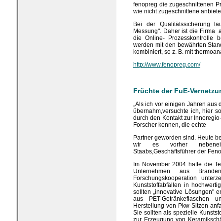
fenopreg die zugeschnittenen 
wie nicht zugeschnittene anbiete
Bei der Qualitätssicherung la
Messung". Daher ist die Firma 
die Online- Prozesskontrolle b
werden mit den bewährten Standa
kombiniert, so z. B. mit thermoan
http://www.fenopreg.com/
Früchte der FuE-Vernetzu
„Als ich vor einigen Jahren aus
übernahm,versuchte ich, hier so
durch den Kontakt zur Innoregio-
Forscher kennen, die echte
Partner geworden sind. Heute b
wir es vorher nebenein
Staabs,Geschäftsführer der Fen
Im November 2004 hatte die Te
Unternehmen aus Brande
Forschungskooperation unter
Kunststoffabfällen in hochwert
sollten „innovative Lösungen" e
aus PET-Getränkeflaschen u
Herstellung von Pkw-Sitzen anf
Sie sollten als spezielle Kunsts
zur Erzeugung von Keramiksch