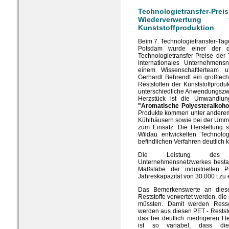
Technologietransfer-P
Wiederverwertun
Kunststoffproduktion
Beim 7. Technologietransfer-Tag
Potsdam wurde einer der dr
Technologietransfer-Preise der
internationales Unternehmen
einem Wissenschaftlerteam 
Gerhardt Behrendt ein großtech
Reststoffen der Kunststoffproduk
unterschiedliche Anwendungszwe
Herzstück ist die Umwandlun
"Aromatische Polyesteralkoho
Produkte kommen unter andere
Kühlhäusern sowie bei der Umma
zum Einsatz. Die Herstellung 
Wildau entwickelten Technolo
befindlichen Verfahren deutlich 
Die Leistung des aus
Unternehmensnetzwerkes bestan
Maßstäbe der industriellen 
Jahreskapazität von 30.000 t zu 
Das Bemerkenswerte an diesem
Reststoffe verwertet werden, die
müssten. Damit werden Ress
werden aus diesen PET - Reststo
das bei deutlich niedrigeren H
ist so variabel, dass d