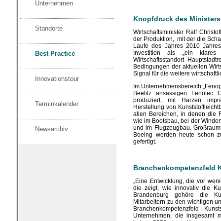
Unternehmen
Knopfdruck des Ministers
Standorte
Wirtschaftsminister Ralf Christ
der Produktion, mit der die Sch
Laufe des Jahres 2010 Jahres 
Investition als „ein klar
Best Practice
Wirtschaftsstandort Hauptstad
Bedingungen der aktuellen Wirtsc
Signal für die weitere wirtschaft
Innovationstour
Im Unternehmensbereich „Fenopr
Beelitz ansässigen Fenotec
produziert, mit Harzen imp
Terminkalender
Herstellung von Kunststoffleicht
allen Bereichen, in denen die
wie im Bootsbau, bei der Winden
und im Flugzeugbau. Großraumf
Newsarchiv
Boeing werden heute schon zu
gefertigt.
Branchenkompetenzfeld K
„Eine Entwicklung, die vor we
die zeigt, wie innovativ die Kun
Brandenburg gehöre die Kun
Mitarbeitern zu den wichtigen u
Branchenkompetenzfeld Kuns
Unternehmen, die insgesamt m