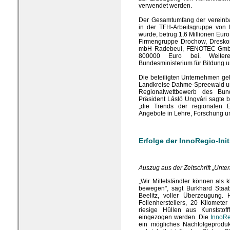
verwendet werden.
Der Gesamtumfang der vereinba
in der TFH-Arbeitsgruppe von 
wurde, betrug 1,6 Millionen Euro
Firmengruppe Drochow, Dreskon
mbH Radebeul, FENOTEC GmbH 
800000 Euro bei. Weit
Bundesministerium für Bildung 
Die beteiligten Unternehmen ge
Landkreise Dahme-Spreewald und
Regionalwettbewerb des Bund
Präsident Lásló Ungvári sagte be
„die Trends der regionalen E
Angebote in Lehre, Forschung un
Erfolge der InnoRegio-Init
Auszug aus der Zeitschrift „Unt
„Wir Mittelständler können als
bewegen", sagt Burkhard Staab
Beelitz, voller Überzeugung. 
Folienherstellers, 20 Kilomete
riesige Hüllen aus Kunststof
eingezogen werden. Die
InnoRe
ein mögliches Nachfolgeproduk