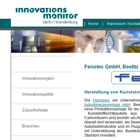
logo
[
Home
|
Impressum / Konta
Fenotec GmbH, Beelitz
Innovationsregion
Herstellung von Kunststof
Innovationspolitik
Die
Fenopreg
, ein Unterneh
Industrieerzeugnisse mbH
, Be
neue Produktionsanlage für die
Zukunftsfelder
Kunststoffleichtbauteile au
Carbonfasern sind leichter als A
überall dort verwendet, wo Gewic
Branchen
Automobilindustrie und im Flu
mit Unterstützung des Bundes
Standort investiert.