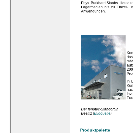
Phys. Burkhard Staabs. Heute re
Lagermedien bis zu Einzel- un
Anwendungen.
Kon
das
mär
auf
200
Pro
In 
Kun
na
Inv
Eur
Der fenotec-Standort in
Beelitz (
Bildquelle
)
Produktpalette