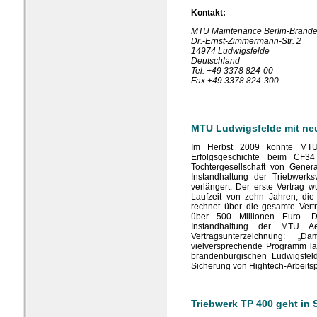
Kontakt:
MTU Maintenance Berlin-Brand
Dr.-Ernst-Zimmermann-Str. 2
14974 Ludwigsfelde
Deutschland
Tel. +49 3378 824-00
Fax +49 3378 824-300
MTU Ludwigsfelde mit neu
Im Herbst 2009 konnte
MTU
Erfolgsgeschichte beim CF34 
Tochtergesellschaft von Gener
Instandhaltung der Triebwerks
verlängert. Der erste Vertrag
Laufzeit von zehn Jahren; die
rechnet über die gesamte Ver
über 500 Millionen Euro. Dr
Instandhaltung der MTU Aer
Vertragsunterzeichnung: „
vielversprechende Programm lan
brandenburgischen Ludwigsfel
Sicherung von Hightech-Arbeitspl
Triebwerk TP 400 geht in 