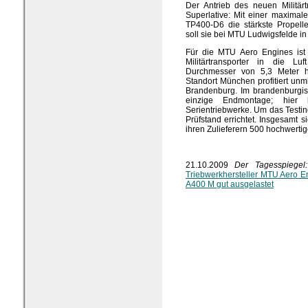
Der Antrieb des neuen Militär
Superlative: Mit einer maximal
TP400-D6 die stärkste Propell
soll sie bei MTU Ludwigsfelde i
Für die MTU Aero Engines ist 
Militärtransporter in die L
Durchmesser von 5,3 Meter 
Standort München profitiert unm
Brandenburg. Im brandenburgis
einzige Endmontage; hier 
Serientriebwerke. Um das Testi
Prüfstand errichtet. Insgesamt 
ihren Zulieferern 500 hochwertig
21.10.2009
Der Tagesspiege
Triebwerkhersteller MTU Aero Eng
A400 M gut ausgelastet