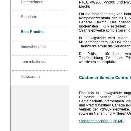
Unternehmen
PT6A, PW200, PW300 und PW500
Electric.
Für die Instandhaltung von Ind
Standorte
Kompetenzzentrum der MTU. Spe
General Electric. Der Stand
modernsten IGT-Testzellen;
Strahltriebwerke komplettieren d
Best Practice
In Ludwigsfelde wird zudem
Militärtransporters A400M mon
Triebwerke sowie die Serienabna
Innovationstour
Der Prüfstand für diesen Antr
Testeinrichtung für dieses T
Terminkalender
westlichen Hemisphäre.
Newsarchiv
Customer Service Centre 
Ebenfalls in Ludwigsfelde ang
Customer Service Centre
Gemeinschaftsunternehmen de
und Pratt & Whitney Canada (P
Vertrieb der P&WC-Triebwerke.
sowie im Nahen und Mittleren Os
Standortbroschüre [1,38 MB]