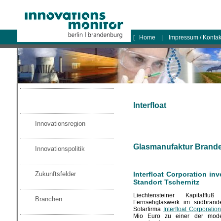
logo
[
Home
|
Impressum / Konta
Interfloat
Innovationsregion
Glasmanufaktur Brande
Innovationspolitik
Zukunftsfelder
Interfloat Corporation inv
Standort Tschernitz
Liechtensteiner Kapitalf
Branchen
Fernsehglaswerk im südbrand
Solarfirma
Interfloat Corporation
Mio Euro zu einer der modern