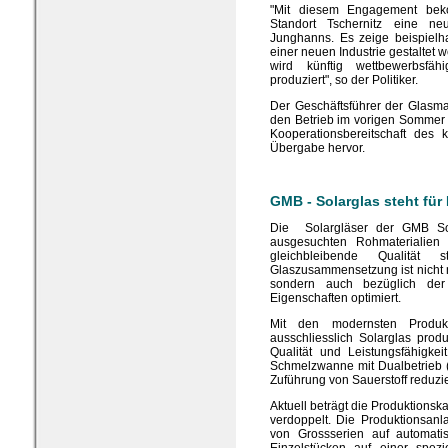
"Mit diesem Engagement bekom
Standort Tschernitz eine neu
Junghanns. Es zeige beispielh
einer neuen Industrie gestaltet 
wird künftig wettbewerbsfäh
produziert", so der Politiker.
Der Geschäftsführer der Glasma
den Betrieb im vorigen Sommer
Kooperationsbereitschaft des 
Übergabe hervor.
GMB - Solarglas steht für
Die Solargläser der GMB Sol
ausgesuchten Rohmaterialien h
gleichbleibende Qualität
Glaszusammensetzung ist nicht 
sondern auch bezüglich der
Eigenschaften optimiert.
Mit den modernsten Produk
ausschliesslich Solarglas prod
Qualität und Leistungsfähigke
Schmelzwanne mit Dualbetrieb (
Zuführung von Sauerstoff reduzi
Aktuell beträgt die Produktionsk
verdoppelt. Die Produktionsanl
von Grossserien auf automatis