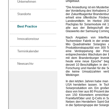
umgebaut.
Unternehmen
"Die Ansiedlung ist ein Musterbei
der Vorstellung des Vorhabens 2
Standorte
der Zukunftsagentur Brandenburg
erhielt eine öffentliche För
Landesmitteln. Im Herbst 20
Flachglas für Solarmodule mit
Best Practice
alle aus der Belegschaft de
Glaswerks der Samsung Corning 
Nach Angaben von Interfloat
Innovationstour
Tschernitzer Fabrik in der erst
Mio Quadratmeter Solarglas a
Produktionskapazität von 300 
Terminkalender
eine Verdoppelung der Prod
entsprechendes Wachstum der Be
mit dem Brandenburger Investm
heute eine neue Epoche" beg
Newsarchiv
derzeit 10 Beschäftigten in der 
Forschung und Handel für die Sol
die keine Umsatzzahlen veröf
Weikinger.
In den letzten Jahren habe man
USA herstellen lassen. In Tsche
Solarproduktion ein. Ein großer
dass von hier aus 80 Prozent de
von 150 Kilometern erreichba
Frankfurt/Oder und Q-Cells in S
Neben den Herstellern Saint Gob
in die Spitzengruppe der Solarg