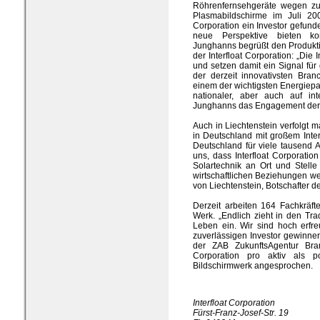
Röhrenfernsehgeräte wegen z
Plasmabildschirme im Juli 2007
Corporation ein Investor gefund
neue Perspektive bieten kon
Junghanns begrüßt den Produktio
der Interfloat Corporation: „Die
und setzen damit ein Signal fü
der derzeit innovativsten Bra
einem der wichtigsten Energiepa
nationaler, aber auch auf inte
Junghanns das Engagement der L
Auch in Liechtenstein verfolgt ma
in Deutschland mit großem Inter
Deutschland für viele tausend Ar
uns, dass Interfloat Corporatio
Solartechnik an Ort und Stell
wirtschaftlichen Beziehungen wei
von Liechtenstein, Botschafter d
Derzeit arbeiten 164 Fachkräft
Werk. „Endlich zieht in den Tra
Leben ein. Wir sind hoch erfreu
zuverlässigen Investor gewinnen
der ZAB ZukunftsAgentur Bran
Corporation pro aktiv als po
Bildschirmwerk angesprochen.
Interfloat Corporation
Fürst-Franz-Josef-Str. 19