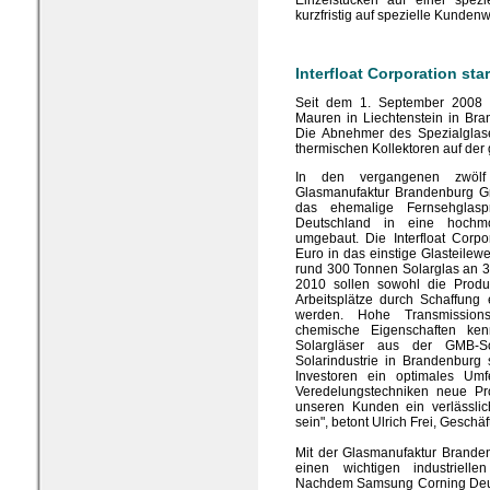
Einzelstücken auf einer spezi
kurzfristig auf spezielle Kund
Interfloat Corporation sta
Seit dem 1. September 2008 pr
Mauren in Liechtenstein in Bran
Die Abnehmer des Spezialglase
thermischen Kollektoren auf der
In den vergangenen zwöl
Glasmanufaktur Brandenburg Gm
das ehemalige Fernsehglasp
Deutschland in eine hochmod
umgebaut. Die Interfloat Corpo
Euro in das einstige Glasteilew
rund 300 Tonnen Solarglas an 3
2010 sollen sowohl die Produk
Arbeitsplätze durch Schaffung 
werden. Hohe Transmission
chemische Eigenschaften ken
Solargläser aus der GMB-Sol
Solarindustrie in Brandenburg 
Investoren ein optimales Umf
Veredelungstechniken neue Pr
unseren Kunden ein verlässlic
sein", betont Ulrich Frei, Geschäf
Mit der Glasmanufaktur Branden
einen wichtigen industrielle
Nachdem Samsung Corning Deuts