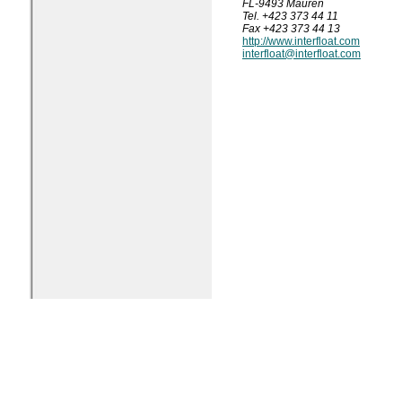
FL-9493 Mauren
Tel. +423 373 44 11
Fax +423 373 44 13
http://www.interfloat.com
interfloat@interfloat.com