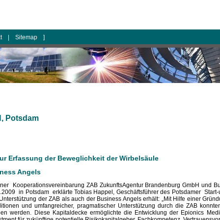
kt
|
Sitemap
]
H, Potsdam
ur Erfassung der Beweglichkeit der Wirbelsäule
iness Angels
einer Kooperationsvereinbarung ZAB ZukunftsAgentur Brandenburg GmbH und Bus
2009 in Potsdam erklärte Tobias Happel, Geschäftsführer des Potsdamer Star
nterstützung der ZAB als auch der Business Angels erhält: „Mit Hilfe einer Grün
itionen und umfangreicher, pragmatischer Unterstützung durch die ZAB konnten
n werden. Diese Kapitaldecke ermöglichte die Entwicklung der Epionics Med
estment für zukünftige potentielle Risikokapitalgeber. Fachkompetenz, Vertrauensv