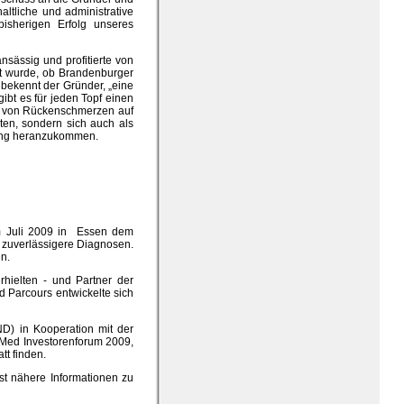
altliche und administrative
sherigen Erfolg unseres
nsässig und profitierte von
et wurde, ob Brandenburger
bekennt der Gründer, „eine
ibt es für jeden Topf einen
en von Rückenschmerzen auf
ten, sondern sich auch als
lung heranzukommen.
im Juli 2009 in Essen dem
 zuverlässigere Diagnosen.
n.
rhielten - und Partner der
 Parcours entwickelte sich
D) in Kooperation mit der
.Med Investorenforum 2009,
tt finden.
t nähere Informationen zu