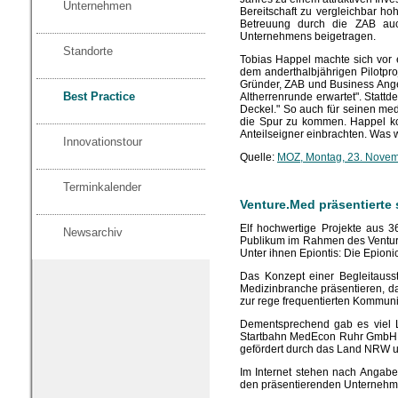
Unternehmen
Bereitschaft zu vergleichbar ho
Betreuung durch die ZAB auc
Unternehmens beigetragen.
Standorte
Tobias Happel machte sich vor e
dem anderthalbjährigen Pilotpro
Gründer, ZAB und Business Angel
Best Practice
Altherrenrunde erwartet". Statt
Deckel." So auch für seinen me
die Spur zu kommen. Happel kon
Anteilseigner einbrachten. Was
Innovationstour
Quelle:
MOZ, Montag, 23. Nove
Terminkalender
Venture.Med präsentierte
Elf hochwertige Projekte aus 
Newsarchiv
Publikum im Rahmen des Venture
Unter ihnen Epiontis: Die Epion
Das Konzept einer Begleitausst
Medizinbranche präsentieren, da
zur rege frequentierten Kommunik
Dementsprechend gab es viel L
Startbahn MedEcon Ruhr GmbH. D
gefördert durch das Land NRW un
Im Internet stehen nach Angab
den präsentierenden Unternehme