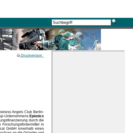
Druckversion
iness Angels Club Berlin-
t-up-Unternehmens
Epionics
dungsfinanzierung durch die
 Forschungsfördermittel in
ical GmbH innerhalb eines
orschuss an die Gründer und