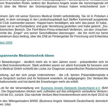
hem finanziellen Risiko seitens der Business Angels sowie die hervorragende inh
h über die Wirren der Gründungphase hinaus haben entscheidend zum bi
inem Jahr mit seiner Epionics Medical GmbH selbstständig. Sie ist in Potsdam a
jekt, in dem vorrangig in der Landeshauptstadt laut Steffen Kammradt ausgetest
 Club zueinander passen. Happel kann bestätigen, wie sehr das passt. Er habe, 
dessen sei er auf Kompetenz und gute Vernetzung gestoßen und habe gelernt: „Da g
dizinischen Bereich. Die Fünf-Mann-Firma entwickelt Verfahren, um den Ursach
nte die „Engel" von seiner Geschäftsidee überzeugen - die ihn nicht nur berie
 wiederum dazu beitrug, über die ZAB an Fördergelder für Forschung und Entwick
mber 2009
 spannende Medizintechnik-Ideen
36 Bewerbungen - deutlich mehr als in den Jahren zuvor - präsentierten sich 
.Med Investorenforum. Stark vertreten waren vor allem Konzepte für bessere und
ics Medical GmbH schließt die Lücke zur Diagnose unspezifischer Rückenschmerze
ellung, auf der sich junge Unternehmen - die z.B. keinen Präsentationsplatz e
s Gespräch suchen und ihr Netzwerk erweitern, ist aufgegangen. Der Venture.Med
ationsmeile und hat damit die Erwartungen mehr als erfüllt.
ob für die Veranstaltung von
Business Angels Netzwerk Deutschland e.V.
(BAN
ie Organisatoren blicken sehr zufrieden auf das erfolgreich verlaufene Venture
d die EU, zurück. Das nächste Venture.Med Investorenforum wird im April 2010 sta
en des Mitorganisators BAND (Business Angels Netzwerk Deutschland) demnächs
n. (sta)