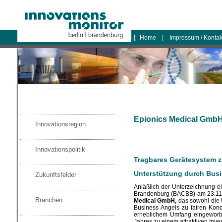
logo
[
Home
|
Impressum / Konta
Epionics Medical Gmb
Innovationsregion
Innovationspolitik
Tragbares Gerätesystem z
Unterstützung durch Bus
Zukunftsfelder
Anläßlich der Unterzeichnung 
Brandenburg (BACBB) am 23.11.
Branchen
Medical GmbH,
das sowohl die U
Business Angels zu fairen Kond
erheblichem Umfang eingeworbe
Jahres zu einem attraktiven Inv