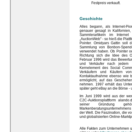
Festpreis verkauft.
Geschichte
Alles begann, als Internet-P
genauer gesagt in Kalifornien,
Sammlerartikeln im Internet
„AuctionWeb" - so hieß die Platt
Pointer. Omidyars Gattin soll d
Sammlung von Bonbon-Spender
verwendet haben. Ob Pointer od
Richtung sich die Idee des On
Februar 1996 wird das Bewertun
und Verkäufer nach jedem H
Kernelement des Social Comme
Verkäufern und Käufern vo
Kontaktaufnahme ebenso wie b
ermöglicht, auf das Geschehen
nehmen. 1997 erhält das Unt
später geht eBay an die Börse -
Im Juni 1999 wird aus der wen
C2C-Auktionsplattform alando
seiner Gründung ge
Markenberatungsunternehmens I
der Welt. Die Faszination, die 
und globalisierten Online-Marktp
Alle Fakten zum Unternehmen u