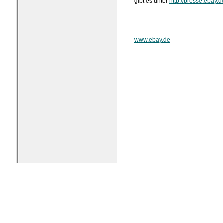
gibt es unter
http://presse.ebay.d
www.ebay.de