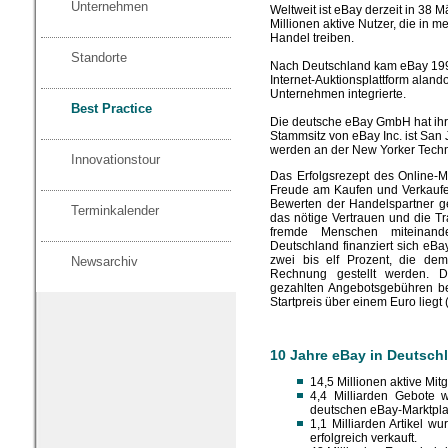
Unternehmen
Weltweit ist eBay derzeit in 38 M
Millionen aktive Nutzer, die in 
Handel treiben.
Standorte
Nach Deutschland kam eBay 199
Internet-Auktionsplattform aland
Unternehmen integrierte.
Best Practice
Die deutsche eBay GmbH hat ihren
Stammsitz von eBay Inc. ist San J
werden an der New Yorker Techn
Innovationstour
Das Erfolgsrezept des Online-M
Freude am Kaufen und Verkaufen
Bewerten der Handelspartner ge
Terminkalender
das nötige Vertrauen und die T
fremde Menschen miteinand
Deutschland finanziert sich eBa
zwei bis elf Prozent, die dem
Newsarchiv
Rechnung gestellt werden. 
gezahlten Angebotsgebühren bei
Startpreis über einem Euro liegt 
10 Jahre eBay in Deutsch
14,5 Millionen aktive Mit
4,4 Milliarden Gebote 
deutschen eBay-Marktpl
1,1 Milliarden Artikel w
erfolgreich verkauft.