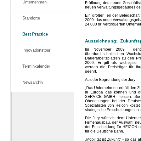
Unternehmen
Eröffnung des neuen Geschäfts
neuen Verwaltungsgebäudes de
Ein großer Teil der Belegsch
Standorte
2009 das neue Verwaltungsgebä
24.000 m² vergrößerten Untern
Best Practice
Auszeichnung: Zukunfts
Im November 2009 gehör
Innovationstour
überdurchschnittlichen Wachs
Dauerarbeitsplätzen zu den Pr
2009. Er gilt als wichtigster
Terminkalender
werden die Preisträger für ih
geehrt.
Aus der Begründung der Jury:
Newsarchiv
„Das Unternehmen erhält den Zu
in Europa das können und d
SERVICE GMBH leisten: Sie so
Oberleitungen bei der Deuts
Spezialisten von Heicon kostet v
strategische Entscheidungen in
Die Jury wünscht dem Unterne
Firmenausbau, der Auswahl neue
der Entscheidung für HEICON se
für die Deutsche Bahn.
„Mobilität ist Zukunft" - so das