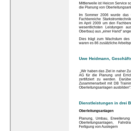
Mittlerweile ist Heicon Service s
die Planung von Oberleitungsan
Im Sommer 2006 wurde das ur
Fachbereiche Starkstromtechni
im April 2009 um den Fachberei
wesentlichsten Leistungen a
Oberbau) aus „einer Hand" ang
Dies trägt zum Wachstum des 
waren es 86 zusätzliche Arbeitsp
Uwe Heidmann, Geschäftsf
„Wir haben das Ziel in naher Zu
AG für die Planung und Erric
zertifiziert zu werden. Darü
Zusammenarbeit mit DB Trainin
Oberleitungsanlagen ausbilden"
Dienstleistungen in drei 
Oberleitungsanlagen
Planung, Umbau, Erweiterun
Oberleitungsanlagen, Fahrdrah
Fertigung von Auslegern