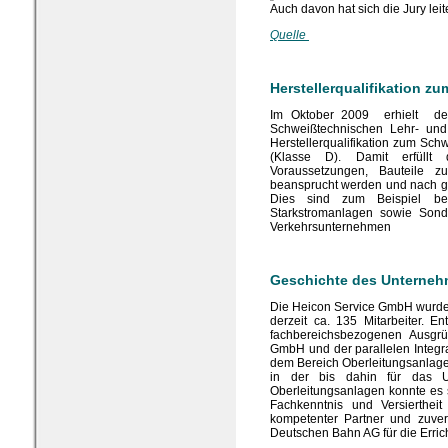
Auch davon hat sich die Jury leit
Quelle
Herstellerqualifikation 
Im Oktober 2009 erhielt de
Schweißtechnischen Lehr- und 
Herstellerqualifikation zum Sc
(Klasse D). Damit erfüllt 
Voraussetzungen, Bauteile z
beansprucht werden und nach g
Dies sind zum Beispiel bel
Starkstromanlagen sowie Sonde
Verkehrsunternehmen
Geschichte des Unterne
Die Heicon Service GmbH wurde
derzeit ca. 135 Mitarbeiter. 
fachbereichsbezogenen Ausgr
GmbH und der parallelen Integra
dem Bereich Oberleitungsanlag
in der bis dahin für das 
Oberleitungsanlagen konnte es 
Fachkenntnis und Versierthe
kompetenter Partner und zuver
Deutschen Bahn AG für die Erric