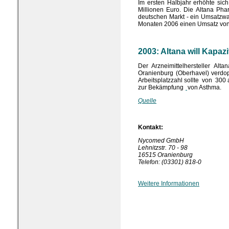
Im ersten Halbjahr erhöhte sic
Millionen Euro. Die Altana Pha
deutschen Markt - ein Umsatzwac
Monaten 2006 einen Umsatz von 
2003: Altana will Kapa
Der Arzneimittelhersteller A
Oranienburg (Oberhavel) verdopp
Arbeitsplatzzahl sollte von 300 
zur Bekämpfung
von Asthma.
Quelle
Kontakt:
Nycomed GmbH
Lehnitzstr. 70 - 98
16515 Oranienburg
Telefon: (03301) 818-0
Weitere Informationen