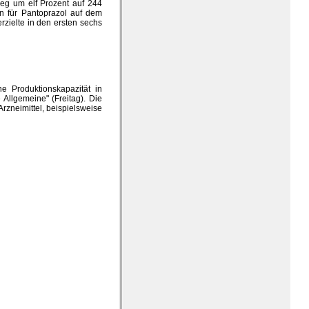
ieg um elf Prozent auf 244
en für Pantoprazol auf dem
zielte in den ersten sechs
e Produktionskapazität in
 Allgemeine" (Freitag). Die
rzneimittel, beispielsweise