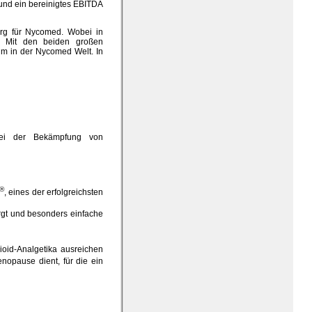
 und ein bereinigtes EBITDA
urg für Nycomed. Wobei in
d. Mit den beiden großen
um in der Nycomed Welt. In
bei der Bekämpfung von
®
, eines der erfolgreichsten
rgt und besonders einfache
ioid-Analgetika ausreichen
opause dient, für die ein