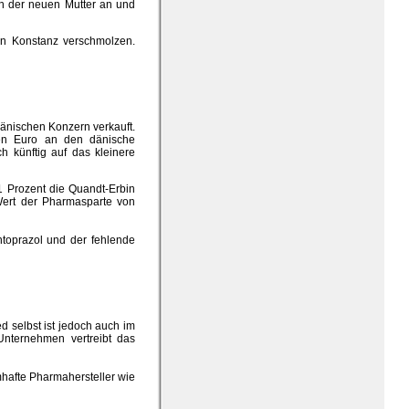
n der neuen Mutter an und
 Konstanz verschmolzen.
nischen Konzern verkauft.
den Euro an den dänische
h künftig auf das kleinere
,1 Prozent die Quandt-Erbin
 Wert der Pharmasparte von
toprazol und der fehlende
 selbst ist jedoch auch im
Unternehmen vertreibt das
hafte Pharmahersteller wie