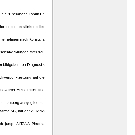
 die "Chemische Fabrik Dr.
ersten Insulinhersteller
 Unternehmen nach Konstanz
sentwicklungen stets treu
r bildgebenden Diagnostik
chwerpunktsetzung auf die
vativer Arzneimittel und
den Lomberg ausgegliedert.
harma AG, mit der ALTANA
ch junge ALTANA Pharma