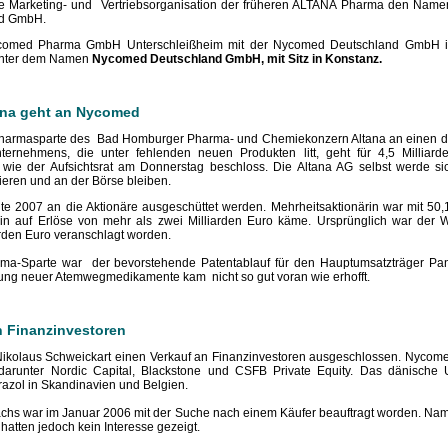
he Marketing- und Vertriebsorganisation der früheren ALTANA Pharma den Name
nd GmbH.
comed Pharma GmbH Unterschleißheim mit der Nycomed Deutschland GmbH in
e unter dem Namen
Nycomed Deutschland GmbH, mit Sitz in Konstanz.
ana geht an Nycomed
harmasparte des Bad Homburger Pharma- und Chemiekonzern Altana an einen dä
ernehmens, die unter fehlenden neuen Produkten litt, geht für 4,5 Milliar
, wie der Aufsichtsrat am Donnerstag beschloss. Die Altana AG selbst werde sic
eren und an der Börse bleiben.
lte 2007 an die Aktionäre ausgeschüttet werden. Mehrheitsaktionärin war mit 50
ein auf Erlöse von mehr als zwei Milliarden Euro käme. Ursprünglich war der
arden Euro veranschlagt worden.
rma-Sparte war der bevorstehende Patentablauf für den Hauptumsatzträger Pan
ung neuer Atemwegmedikamente kam nicht so gut voran wie erhofft.
n Finanzinvestoren
Nikolaus Schweickart einen Verkauf an Finanzinvestoren ausgeschlossen. Nycomed
 darunter Nordic Capital, Blackstone und CSFB Private Equity. Das dänische 
azol in Skandinavien und Belgien.
hs war im Januar 2006 mit der Suche nach einem Käufer beauftragt worden. Nam
hatten jedoch kein Interesse gezeigt.