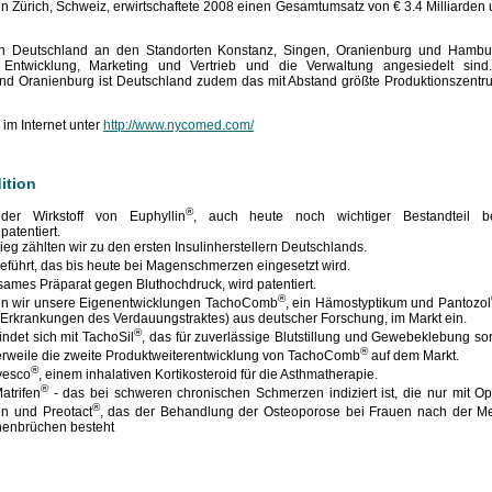
n Zürich, Schweiz, erwirtschaftete 2008 einen Gesamtumsatz von € 3.4 Milliarden
n in Deutschland an den Standorten Konstanz, Singen, Oranienburg und Hamb
Entwicklung, Marketing und Vertrieb und die Verwaltung angesiedelt sin
nd Oranienburg ist Deutschland zudem das mit Abstand größte Produktionszentr
 im Internet unter
http://www.nycomed.com/
ition
®
er Wirkstoff von Euphyllin
, auch heute noch wichtiger Bestandteil 
atentiert.
eg zählten wir zu den ersten Insulinherstellern Deutschlands.
eführt, das bis heute bei Magenschmerzen eingesetzt wird.
ksames Präparat gegen Bluthochdruck, wird patentiert.
®
ten wir unsere Eigenentwicklungen TachoComb
, ein Hämostyptikum und Pantozol
Erkrankungen des Verdauungstraktes) aus deutscher Forschung, im Markt ein.
®
ndet sich mit TachoSil
, das für zuverlässige Blutstillung und Gewebeklebung so
®
lerweile die zweite Produktweiterentwicklung von TachoComb
auf dem Markt.
®
vesco
, einem inhalativen Kortikosteroid für die Asthmatherapie.
®
atrifen
- das bei schweren chronischen Schmerzen indiziert ist, die nur mit Op
®
n und Preotact
, das der Behandlung der Osteoporose bei Frauen nach der Men
henbrüchen besteht