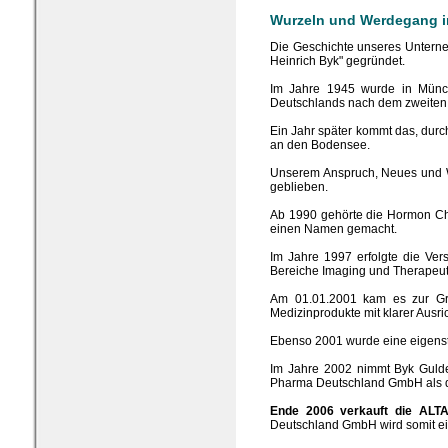
Wurzeln und Werdegang i
Die Geschichte unseres Unterneh
Heinrich Byk" gegründet.
Im Jahre 1945 wurde in Münch
Deutschlands nach dem zweiten 
Ein Jahr später kommt das, dur
an den Bodensee.
Unserem Anspruch, Neues und W
geblieben.
Ab 1990 gehörte die Hormon Ch
einen Namen gemacht.
Im Jahre 1997 erfolgte die Ve
Bereiche Imaging und Therapeuti
Am 01.01.2001 kam es zur Grü
Medizinprodukte mit klarer Ausri
Ebenso 2001 wurde eine eigenst
Im Jahre 2002 nimmt Byk Guld
Pharma Deutschland GmbH als d
Ende 2006 verkauft die ALT
Deutschland GmbH wird somit e