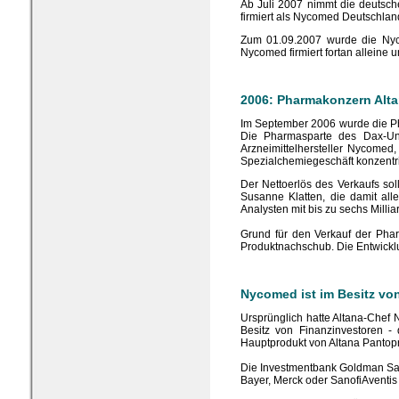
Ab Juli 2007 nimmt die deutsc
firmiert als Nycomed Deutschla
Zum 01.09.2007 wurde die Ny
Nycomed firmiert fortan allein
2006: Pharmakonzern Alt
Im September 2006 wurde die P
Die Pharmasparte des Dax-Unt
Arzneimittelhersteller Nycomed
Spezialchemiegeschäft konzentri
Der Nettoerlös des Verkaufs sol
Susanne Klatten, die damit all
Analysten mit bis zu sechs Milli
Grund für den Verkauf der Pha
Produktnachschub. Die Entwickl
Nycomed ist im Besitz vo
Ursprünglich hatte Altana-Chef 
Besitz von Finanzinvestoren -
Hauptprodukt von Altana Pantopr
Die Investmentbank Goldman Sac
Bayer, Merck oder SanofiAventis 