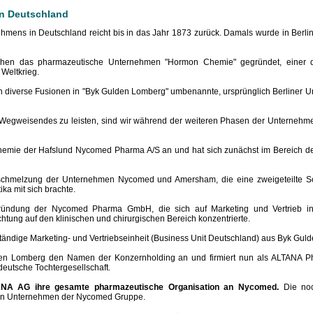
n Deutschland
mens in Deutschland reicht bis in das Jahr 1873 zurück. Damals wurde in Berlin
en das pharmazeutische Unternehmen "Hormon Chemie" gegründet, einer der 
Weltkrieg.
ch diverse Fusionen in "Byk Gulden Lomberg" umbenannte, ursprünglich Berliner
egweisendes zu leisten, sind wir während der weiteren Phasen der Unternehmen
emie der Hafslund Nycomed Pharma A/S an und hat sich zunächst im Bereich de
rschmelzung der Unternehmen Nycomed und Amersham, die eine zweigeteilte S
ka mit sich brachte.
ndung der Nycomed Pharma GmbH, die sich auf Marketing und Vertrieb inno
chtung auf den klinischen und chirurgischen Bereich konzentrierte.
ändige Marketing- und Vertriebseinheit (Business Unit Deutschland) aus Byk Gul
en Lomberg den Namen der Konzernholding an und firmiert nun als ALTANA P
eutsche Tochtergesellschaft.
ANA AG ihre gesamte pharmazeutische Organisation an Nycomed.
Die no
in Unternehmen der Nycomed Gruppe.