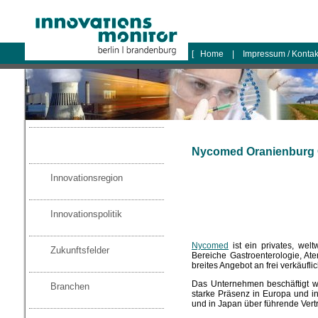
logo
[
Home
|
Impressum / Konta
Nycomed Oranienbur
Innovationsregion
Innovationspolitik
Nycomed
ist ein privates, wel
Zukunftsfelder
Bereiche Gastroenterologie, 
breites Angebot an frei verkäufli
Das Unternehmen beschäftigt we
Branchen
starke Präsenz in Europa und 
und in Japan über führende Vertr