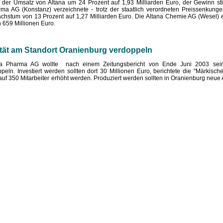
h der Umsatz von Altana um 24 Prozent auf 1,93 Milliarden Euro, der Gewinn st
rma AG (Konstanz) verzeichnete - trotz der staatlich verordneten Preissenkung
hstum von 13 Prozent auf 1,27 Milliarden Euro. Die Altana Chemie AG (Wesel) er
659 Millionen Euro.
zität am Standort Oranienburg verdoppeln
ltana Pharma AG wollte nach einem Zeitungsbericht von Ende Juni 2003 sein
eln. Investiert werden sollten dort 30 Millionen Euro, berichtete die "Märkische
auf 350 Mitarbeiter erhöht werden. Produziert werden sollten in Oranienburg neue A