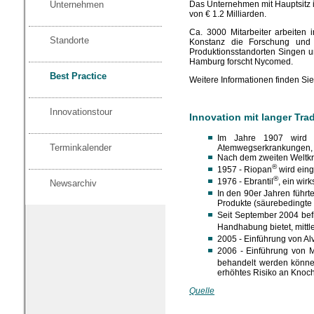
Das Unternehmen mit Hauptsitz i
Unternehmen
von € 1.2 Milliarden.
Ca. 3000 Mitarbeiter arbeite
Standorte
Konstanz die Forschung und 
Produktionsstandorten Singen u
Hamburg forscht Nycomed.
Best Practice
Weitere Informationen finden Sie
Innovationstour
Innovation mit langer Trad
Im Jahre 1907 wird d
Terminkalender
Atemwegserkrankungen, p
Nach dem zweiten Weltkri
®
1957 - Riopan
wird eing
®
1976 - Ebrantil
, ein wir
Newsarchiv
In den 90er Jahren führ
Produkte (säurebedingte 
Seit September 2004 befi
Handhabung bietet, mitt
2005 - Einführung von Al
2006 - Einführung von M
behandelt werden könne
erhöhtes Risiko an Knoc
Quelle