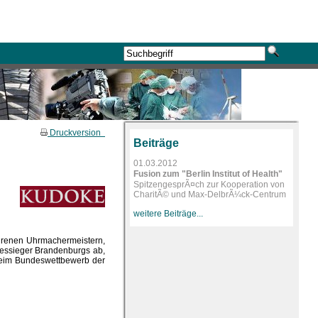
Druckversion
Beiträge
01.03.2012
Fusion zum "Berlin Institut of Health"
SpitzengesprÃ¤ch zur Kooperation von
CharitÃ© und Max-DelbrÃ¼ck-Centrum
weitere Beiträge...
hrenen Uhrmachermeistern,
dessieger Brandenburgs ab,
beim Bundeswettbewerb der