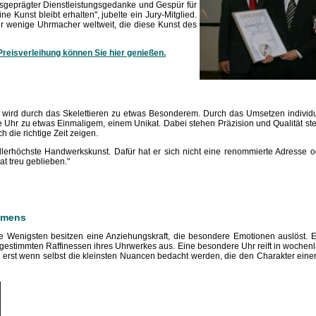
sgeprägter Dienstleistungsgedanke und Gespür für
ne Kunst bleibt erhalten", jubelte ein Jury-Mitglied.
hr wenige Uhrmacher weltweit, die diese Kunst des
Preisverleihung können Sie hier genießen.
 wird durch das Skelettieren zu etwas Besonderem. Durch das Umsetzen indivi
ne Uhr zu etwas Einmaligem, einem Unikat. Dabei stehen Präzision und Qualität stets
h die richtige Zeit zeigen.
allerhöchste Handwerkskunst. Dafür hat er sich nicht eine renommierte Adresse 
at treu geblieben."
hmens
ie Wenigsten besitzen eine Anziehungskraft, die besondere Emotionen auslöst. E
bgestimmten Raffinessen ihres Uhrwerkes aus. Eine besondere Uhr reift in woche
 erst wenn selbst die kleinsten Nuancen bedacht werden, die den Charakter eine