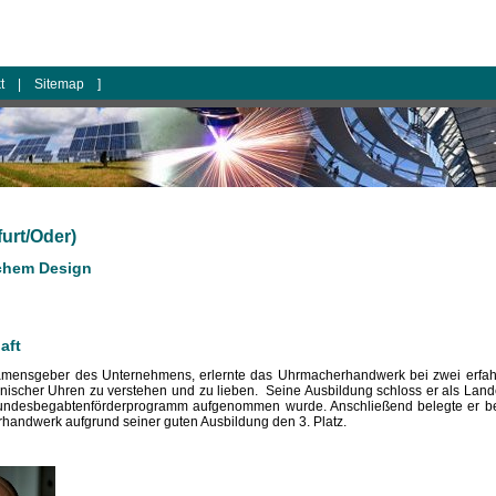
kt
|
Sitemap
]
urt/Oder)
chem Design
aft
amensgeber des Unternehmens, erlernte das Uhrmacherhandwerk bei zwei erfa
anischer Uhren zu verstehen und zu lieben. Seine Ausbildung schloss er als Lan
 Bundesbegabtenförderprogramm aufgenommen wurde. Anschließend belegte er 
ndwerk aufgrund seiner guten Ausbildung den 3. Platz.