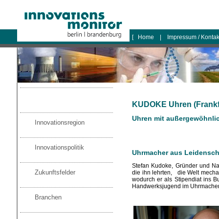
logo
[
Home
|
Impressum / Konta
KUDOKE Uhren (Frankf
Uhren mit außergewöhnli
Innovationsregion
Innovationspolitik
Uhrmacher aus Leidensch
Stefan Kudoke, Gründer und N
Zukunftsfelder
die ihn lehrten, die Welt mech
wodurch er als Stipendiat ins
Handwerksjugend im Uhrmacherha
Branchen