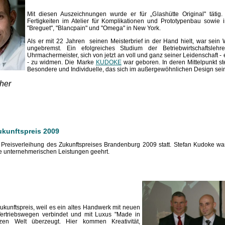
Mit diesen Auszeichnungen wurde er für „Glashütte Original" tätig. 
Fertigkeiten im Atelier für Komplikationen und Prototypenbau sowie 
"Breguet", "Blancpain" und "Omega" in New York.
Als er mit 22 Jahren seinen Meisterbrief in der Hand hielt, war sein
ungebremst. Ein efolgreiches Studium der Betriebwirtschaftsleh
Uhrmachermeister, sich von jetzt an voll und ganz seiner Leidenschaft 
- zu widmen. Die Marke
KUDOKE
war geboren. In deren Mittelpunkt st
Besondere und Individuelle, das sich im außergewöhnlichen Design sein
her
kunftspreis 2009
reisverleihung des Zukunftspreises Brandenburg 2009 statt. Stefan Kudoke war
e unternehmerischen Leistungen geehrt.
kunftspreis, weil es ein altes Handwerk mit neuen
Vertriebswegen verbindet und mit Luxus "Made in
zen Welt überzeugt. Hier kommen Kreativität,