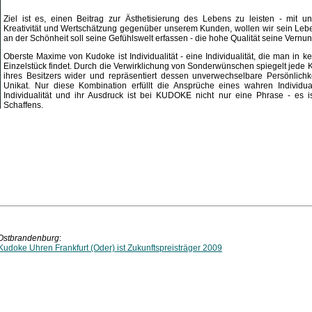
Ziel ist es, einen Beitrag zur Ästhetisierung des Lebens zu leisten - mit u
Kreativität und Wertschätzung gegenüber unserem Kunden, wollen wir sein Leb
an der Schönheit soll seine Gefühlswelt erfassen - die hohe Qualität seine Vernunf
Oberste Maxime von Kudoke ist Individualität - eine Individualität, die man in k
Einzelstück findet. Durch die Verwirklichung von Sonderwünschen spiegelt jede 
ihres Besitzers wider und repräsentiert dessen unverwechselbare Persönlich
Unikat. Nur diese Kombination erfüllt die Ansprüche eines wahren Individu
Individualität und ihr Ausdruck ist bei KUDOKE nicht nur eine Phrase - es is
Schaffens.
 Ostbrandenburg
:
Kudoke Uhren Frankfurt (Oder) ist Zukunftspreisträger 2009