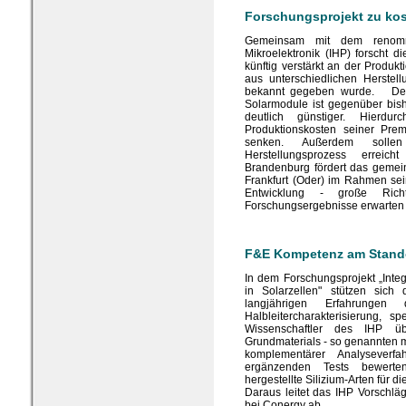
Forschungsprojekt zu kos
Gemeinsam mit dem renommie
Mikroelektronik (IHP) forscht
künftig verstärkt an der Produk
aus unterschiedlichen Herstel
bekannt gegeben wurde. Der zu
Solarmodule ist gegenüber bis
deutlich günstiger. Hierdu
Produktionskosten seiner Pr
senken. Außerdem sollen 
Herstellungsprozess erreich
Brandenburg fördert das geme
Frankfurt (Oder) im Rahmen se
Entwicklung - große Rich
Forschungsergebnisse erwarten 
F&E Kompetenz am Standor
In dem Forschungsprojekt „Integ
in Solarzellen" stützen sic
langjährigen Erfahrung
Halbleitercharakterisierung, sp
Wissenschaftler des IHP üb
Grundmaterials - so genannten mul
komplementärer Analyseverf
ergänzenden Tests bewerten
hergestellte Silizium-Arten für 
Daraus leitet das IHP Vorschlä
bei Conergy ab.