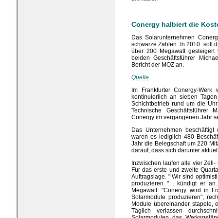
Conergy halbiert die Kost
Das Solarunternehmen Conergy 
schwarze Zahlen. In 2010 soll d
über 200 Megawatt gesteigert
beiden Geschäftsführer Micha
Bericht der MOZ an.
Quelle
Im Frankfurter Conergy-Werk 
kontinuierlich an sieben Tage
Schichtbetrieb rund um die Uhr g
Technische Geschäftsführer M
Conergy im vergangenen Jahr sei
Das Unternehmen beschäftigt d
waren es lediglich 480 Beschäf
Jahr die Belegschaft um 220 Mita
darauf, dass sich darunter aktuel
Inzwischen laufen alle vier Zell-
Für das erste und zweite Quartal
Auftragslage. " Wir sind optimis
produzieren " , kündigt er an
Megawatt. "Conergy wird in Fr
Solarmodule produzieren", rec
Module übereinander stapele, 
Täglich verlassen durchschni
Solarmodulen das Werksgeländ