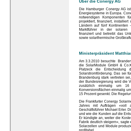
Über die Conergy AG
Die Hamburger Conergy AG ist 
Energiesysteme in Europa. Coner
notwendigen Komponenten fü
projektiert, finanziert, installi
Ländern auf fünf Kontinenten -
Marktführer in der solaren S
finanziert und betreibt das U
sowie solarthermische Großkraft
Ministerpräsident Matthi
Am 3.3.2010 besuchte Brandenb
die SolarModule GmbH & Co.KG
Platzeck die Entscheidung 
Solarstromförderung. Das sei fü
Brandenburg stark vertreten se
der Bundesregierung wird die 
zusätzlich einmalig um 16 
Konversionsflächen einmalig um
15 Prozent gesenkt. Die Regelung
Die Frankfurter Conergy Solar
Jahres mit Aufträgen «voll 
Geschäftsführer Michael Erler. D
und wie die Kunden auf die Ent
Er kündigte an, weiter die Kost
Fabrik deutlich steigern», sagte 
Solarzellen und Module produzie
profitabel.