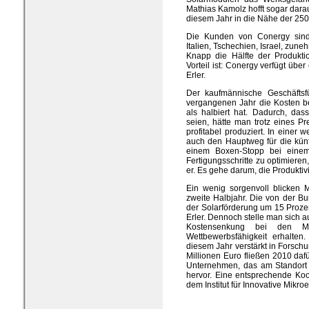
Mathias Kamolz hofft sogar dara
diesem Jahr in die Nähe der 2
Die Kunden von Conergy sind 
Italien, Tschechien, Israel, zun
Knapp die Hälfte der Produkti
Vorteil ist: Conergy verfügt über
Erler.
Der kaufmännische Geschäftsf
vergangenen Jahr die Kosten b
als halbiert hat. Dadurch, da
seien, hätte man trotz eines Pr
profitabel produziert. In einer 
auch den Hauptweg für die künfti
einem Boxen-Stopp bei einem
Fertigungsschritte zu optimieren
er. Es gehe darum, die Produktiv
Ein wenig sorgenvoll blicken 
zweite Halbjahr. Die von der 
der Solarförderung um 15 Prozent
Erler. Dennoch stelle man sich a
Kostensenkung bei den Mo
Wettbewerbsfähigkeit erhalten
diesem Jahr verstärkt in Forsch
Millionen Euro fließen 2010 dafür
Unternehmen, das am Standort Fr
hervor. Eine entsprechende Koo
dem Institut für Innovative Mikro