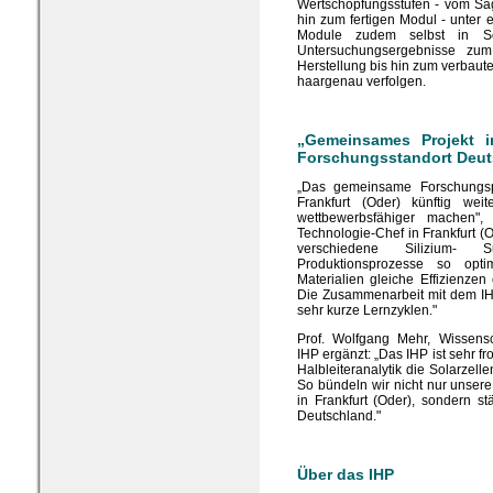
Wertschöpfungsstufen - vom Säg
hin zum fertigen Modul - unte
Module zudem selbst in Sol
Untersuchungsergebnisse zum
Herstellung bis hin zum verbaut
haargenau verfolgen.
„Gemeinsames Projekt in
Forschungsstandort Deut
„Das gemeinsame Forschungspr
Frankfurt (Oder) künftig we
wettbewerbsfähiger machen"
Technologie-Chef in Frankfurt (
verschiedene Silizium- 
Produktionsprozesse so opt
Materialien gleiche Effizienzen
Die Zusammenarbeit mit dem IH
sehr kurze Lernzyklen."
Prof. Wolfgang Mehr, Wissensc
IHP ergänzt: „Das IHP ist sehr f
Halbleiteranalytik die Solarzell
So bündeln wir nicht nur unse
in Frankfurt (Oder), sondern s
Deutschland."
Über das IHP