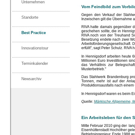
Unternehmen
Vom Feindbild zum Vorbil
Gegen den Verkauf der Stahlwe
Standorte
Inzwischen gilt die Übernahme al
RIVA hatte damals gegenüber d
geschehen sollte, die in Hennigs
Best Practice
RIVA noch von der Treuhand Sig
Besetzung endete nach zwei Woch
Arbeitsförderungsgesellschaft. 
Innovationstour
erfüllt", sagt Peter Schulz. RIVA
In Hennigsdorf arbeiten heute 
Millionen Euro Investitionen si
Terminkalender
das Verhältnis zur Belegschaft
Musterbetrieb."
Das Stahlwerk Brandenburg pro
Newsarchiv
Tonnen, mehr ist auf der Anl
Produktionsausfalls nach einem
In Hennigsdorf waren es beim E
Quelle:
Märkische Allgemeine, M
Ein Arbeitsleben für den S
Mitte Februar 2010 ging der lan
Eisenhüttenstadt Hochöfner gele
Betriebsingenieur. Ende 1988 wu