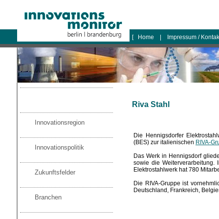
logo
[
Home
|
Impressum / Konta
Riva Stahl
Innovationsregion
Die Hennigsdorfer Elektrosta
(BES) zur italienischen
RIVA-Gr
Innovationspolitik
Das Werk in Hennigsdorf glieder
sowie die Weiterverarbeitung. 
Elektrostahlwerk hat 780 Mitarbe
Zukunftsfelder
Die RIVA-Gruppe ist vornehmlich
Deutschland, Frankreich, Belgi
Branchen