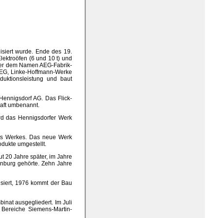
lisiert wurde. Ende des 19.
lektroöfen (6 und 10 t) und
nter dem Namen AEG-Fabrik-
AEG, Linke-Hoffmann-Werke
uktionsleistung und baut
 Hennigsdorf AG. Das Flick-
haft umbenannt.
ird das Hennigsdorfer Werk
es Werkes. Das neue Werk
odukte umgestellt.
t 20 Jahre später, im Jahre
enburg gehörte. Zehn Jahre
isiert, 1976 kommt der Bau
nat ausgegliedert. Im Juli
 Bereiche Siemens-Martin-