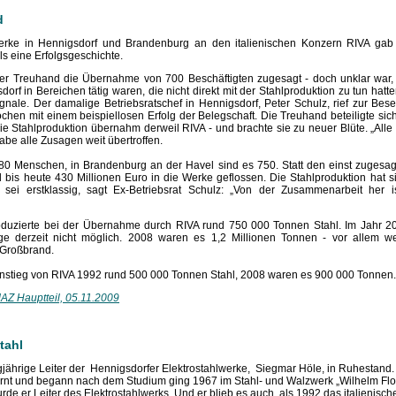
d
rke in Hennigsdorf und Brandenburg an den italienischen Konzern RIVA gab 
s eine Erfolgsgeschichte.
er Treuhand die Übernahme von 700 Beschäftigten zugesagt - doch unklar war,
dorf in Bereichen tätig waren, die nicht direkt mit der Stahlproduktion zu tun ha
nale. Der damalige Betriebsratschef in Hennigsdorf, Peter Schulz, rief zur Bes
en mit einem beispiellosen Erfolg der Belegschaft. Die Treuhand beteiligte sic
Die Stahlproduktion übernahm derweil RIVA - und brachte sie zu neuer Blüte. „Al
 habe alle Zusagen weit übertroffen.
680 Menschen, in Brandenburg an der Havel sind es 750. Statt den einst zuges
nd bis heute 430 Millionen Euro in die Werke geflossen. Die Stahlproduktion hat
 sei erstklassig, sagt Ex-Betriebsrat Schulz: „Von der Zusammenarbeit her i
duzierte bei der Übernahme durch RIVA rund 750 000 Tonnen Stahl. Im Jahr 20
age derzeit nicht möglich. 2008 waren es 1,2 Millionen Tonnen - vor allem
 Großbrand.
instieg von RIVA 1992 rund 500 000 Tonnen Stahl, 2008 waren es 900 000 Tonnen.
AZ Hauptteil, 05.11.2009
tahl
gjährige Leiter der Hennigsdorfer Elektrostahlwerke, Siegmar Höle, in Ruhestand. 
rnt und begann nach dem Studium ging 1967 im Stahl- und Walzwerk „Wilhelm Flor
rde er Leiter des Elektrostahlwerks. Und er blieb es auch, als 1992 das italienis