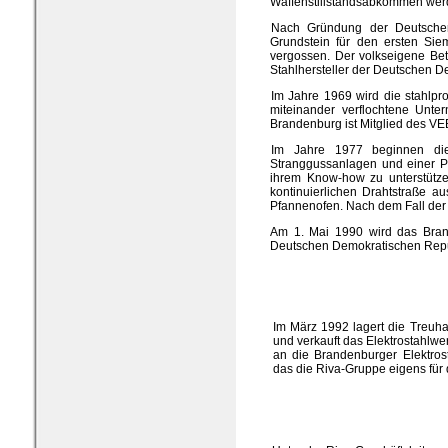
Waffenstillstandsabkommen werde
Nach Gründung der Deutschen
Grundstein für den ersten Sie
vergossen. Der volkseigene Be
Stahlhersteller der Deutschen 
Im Jahre 1969 wird die stahlpr
miteinander verflochtene Unte
Brandenburg ist Mitglied des VE
Im Jahre 1977 beginnen die 
Stranggussanlagen und einer Pro
ihrem Know-how zu unterstütze
kontinuierlichen Drahtstraße a
Pfannenofen. Nach dem Fall der
Am 1. Mai 1990 wird das Brand
Deutschen Demokratischen Repub
Im März 1992 lagert die Treuha
und verkauft das Elektrostahlwe
an die Brandenburger Elektro
das die Riva-Gruppe eigens für