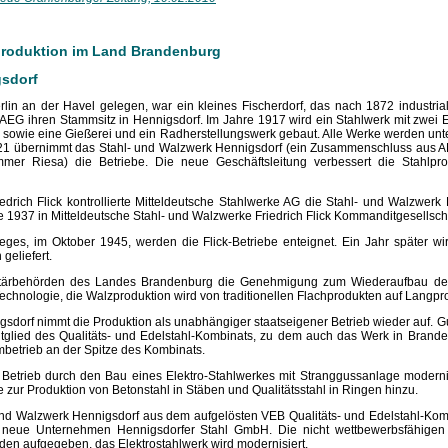
produktion im Land Brandenburg
gsdorf
rlin an der Havel gelegen, war ein kleines Fischerdorf, das nach 1872 industria
a AEG ihren Stammsitz in Hennigsdorf. Im Jahre 1917 wird ein Stahlwerk mit zwei E
 sowie eine Gießerei und ein Radherstellungswerk gebaut. Alle Werke werden u
921 übernimmt das Stahl- und Walzwerk Hennigsdorf (ein Zusammenschluss aus 
r Riesa) die Betriebe. Die neue Geschäftsleitung verbessert die Stahlprod
edrich Flick kontrollierte Mitteldeutsche Stahlwerke AG die Stahl- und Walzwerk
 1937 in Mitteldeutsche Stahl- und Walzwerke Friedrich Flick Kommanditgesellsc
ges, im Oktober 1945, werden die Flick-Betriebe enteignet. Ein Jahr später w
geliefert.
ilitärbehörden des Landes Brandenburg die Genehmigung zum Wiederaufbau d
Technologie, die Walzproduktion wird von traditionellen Flachprodukten auf Langpr
sdorf nimmt die Produktion als unabhängiger staatseigener Betrieb wieder auf. Gu
glied des Qualitäts- und Edelstahl-Kombinats, zu dem auch das Werk in Brand
mbetrieb an der Spitze des Kombinats.
 Betrieb durch den Bau eines Elektro-Stahlwerkes mit Stranggussanlage modern
e zur Produktion von Betonstahl in Stäben und Qualitätsstahl in Ringen hinzu.
und Walzwerk Hennigsdorf aus dem aufgelösten VEB Qualitäts- und Edelstahl-Kombi
s neue Unternehmen Hennigsdorfer Stahl GmbH. Die nicht wettbewerbsfähigen
den aufgegeben, das Elektrostahlwerk wird modernisiert.