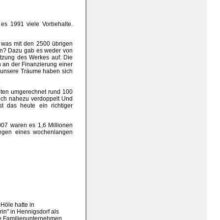
es 1991 viele Vorbehalte.
 was mit den 2500 übrigen
tten? Dazu gab es weder von
etzung des Werkes auf. Die
h an der Finanzierung einer
le unsere Träume haben sich
agten umgerechnet rund 100
 sich nahezu verdoppelt Und
st das heute ein richtiger
07 waren es 1,6 Millionen
 wegen eines wochenlangen
Höle hatte in
in" in Hennigsdorf als
che Familienunternehmen