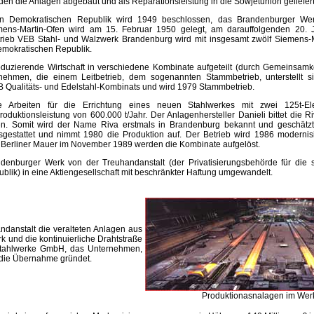
n die Anlagen abgebaut und als Reparationsleistung in die Sowjetunion geliefer
 Demokratischen Republik wird 1949 beschlossen, das Brandenburger Wer
mens-Martin-Ofen wird am 15. Februar 1950 gelegt, am darauffolgenden 20. J
trieb VEB Stahl- und Walzwerk Brandenburg wird mit insgesamt zwölf Siemens-
Demokratischen Republik.
oduzierende Wirtschaft in verschiedene Kombinate aufgeteilt (durch Gemeinsamke
rnehmen, die einem Leitbetrieb, dem sogenannten Stammbetrieb, unterstellt 
B Qualitäts- und Edelstahl-Kombinats und wird 1979 Stammbetrieb.
Arbeiten für die Errichtung eines neuen Stahlwerkes mit zwei 125t-Elek
duktionsleistung von 600.000 t/Jahr. Der Anlagenhersteller Danieli bittet die R
n. Somit wird der Name Riva erstmals in Brandenburg bekannt und geschätzt
usgestattet und nimmt 1980 die Produktion auf. Der Betrieb wird 1986 modernis
 Berliner Mauer im November 1989 werden die Kombinate aufgelöst.
enburger Werk von der Treuhandanstalt (der Privatisierungsbehörde für die s
lik) in eine Aktiengesellschaft mit beschränkter Haftung umgewandelt.
ndanstalt die veralteten Anlagen aus
rk und die kontinuierliche Drahtstraße
stahlwerke GmbH, das Unternehmen,
 die Übernahme gründet.
Produktionasnalagen im Wer