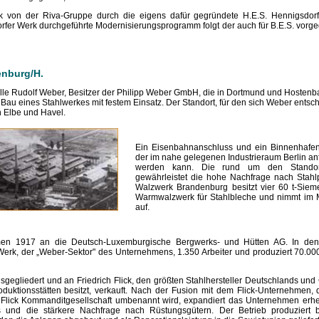
 von der Riva-Gruppe durch die eigens dafür gegründete H.E.S. Hennigsdorf
er Werk durchgeführte Modernisierungsprogramm folgt der auch für B.E.S. vorg
enburg/H.
ielle Rudolf Weber, Besitzer der Philipp Weber GmbH, die in Dortmund und Hostenba
u eines Stahlwerkes mit festem Einsatz. Der Standort, für den sich Weber entsche
 Elbe und Havel.
Ein Eisenbahnanschluss und ein Binnenhafen
der im nahe gelegenen Industrieraum Berlin anf
werden kann. Die rund um den Standort 
gewährleistet die hohe Nachfrage nach Stahl
Walzwerk Brandenburg besitzt vier 60 t-Siem
Warmwalzwerk für Stahlbleche und nimmt im 
auf.
en 1917 an die Deutsch-Luxemburgische Bergwerks- und Hütten AG. In den
erk, der „Weber-Sektor" des Unternehmens, 1.350 Arbeiter und produziert 70.000 t
gegliedert und an Friedrich Flick, den größten Stahlhersteller Deutschlands und
duktionsstätten besitzt, verkauft. Nach der Fusion mit dem Flick-Unternehmen, 
 Flick Kommanditgesellschaft umbenannt wird, expandiert das Unternehmen erhebl
ds und die stärkere Nachfrage nach Rüstungsgütern. Der Betrieb produziert