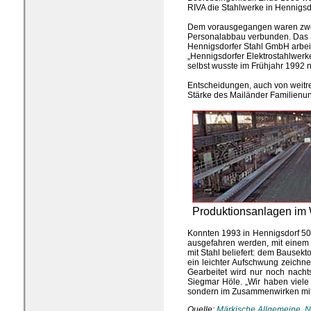
RIVA die Stahlwerke in Hennigs
Dem vorausgegangen waren zwei
Personalabbau verbunden. Das S
Hennigsdorfer Stahl GmbH arbei
„Hennigsdorfer Elektrostahlwerk
selbst wusste im Frühjahr 1992 
Entscheidungen, auch von weitrei
Stärke des Mailänder Familienu
Produktionsanlagen im 
Konnten 1993 in Hennigsdorf 500 
ausgefahren werden, mit einem 
mit Stahl beliefert: dem Bausek
ein leichter Aufschwung zeichne
Gearbeitet wird nur noch nacht
Siegmar Höle. „Wir haben viele A
sondern im Zusammenwirken mit d
Quelle:
Märkische Allgemeine, N