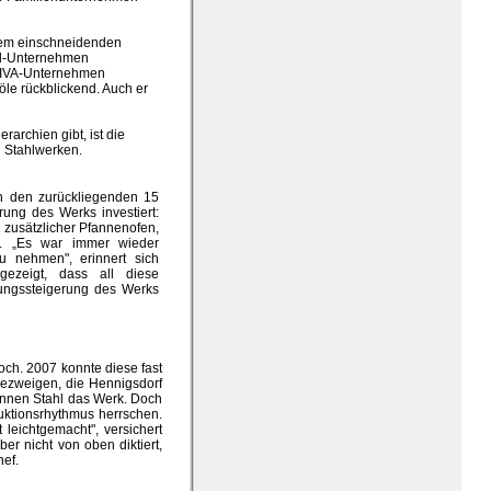
nem einschneidenden
nd-Unternehmen
 RIVA-Unternehmen
öle rückblickend. Auch er
archien gibt, ist die
n Stahlwerken.
In den zurückliegenden 15
ung des Werks investiert:
 zusätzlicher Pfannenofen,
en. „Es war immer wieder
u nehmen", erinnert sich
gezeigt, dass all diese
tungssteigerung des Werks
och. 2007 konnte diese fast
iezweigen, die Hennigsdorf
Tonnen Stahl das Werk. Doch
uktionsrhythmus herrschen.
leichtgemacht", versichert
er nicht von oben diktiert,
ef.