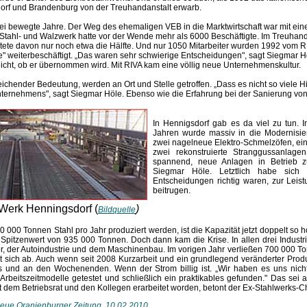
dorf und Brandenburg von der Treuhandanstalt erwarb.
 bewegte Jahre. Der Weg des ehemaligen VEB in die Marktwirtschaft war mit ei
tahl- und Walzwerk hatte vor der Wende mehr als 6000 Beschäftigte. Im Treuha
tete davon nur noch etwa die Hälfte. Und nur 1050 Mitarbeiter wurden 1992 vom
e" weiterbeschäftigt. „Das waren sehr schwierige Entscheidungen", sagt Siegmar H
nicht, ob er übernommen wird. Mit RIVA kam eine völlig neue Unternehmenskultur.
chender Bedeutung, werden an Ort und Stelle getroffen. „Dass es nicht so viele Hier
nternehmens", sagt Siegmar Höle. Ebenso wie die Erfahrung bei der Sanierung vo
In Hennigsdorf gab es da viel zu tun. 
Jahren wurde massiv in die Modernisier
zwei nagelneue Elektro-Schmelzöfen, ein
zwei rekonstruierte Stranggussanlag
spannend, neue Anlagen in Betrieb z
Siegmar Höle. Letztlich habe sich 
Entscheidungen richtig waren, zur Leis
beitrugen.
Werk Henningsdorf (
)
Bildquelle
000 Tonnen Stahl pro Jahr produziert werden, ist die Kapazität jetzt doppelt so h
Spitzenwert von 935 000 Tonnen. Doch dann kam die Krise. In allen drei Industr
tor, der Autoindustrie und dem Maschinenbau. Im vorigen Jahr verließen 700 000 
t sich ab. Auch wenn seit 2008 Kurzarbeit und ein grundlegend veränderter Prod
s und an den Wochenenden. Wenn der Strom billig ist. „Wir haben es uns nicht 
rbeitszeitmodelle getestet und schließlich ein praktikables gefunden." Das sei ab
em Betriebsrat und den Kollegen erarbeitet worden, betont der Ex-Stahlwerks-Ch
eue Oranienburger Zeitung, 10.02.2010