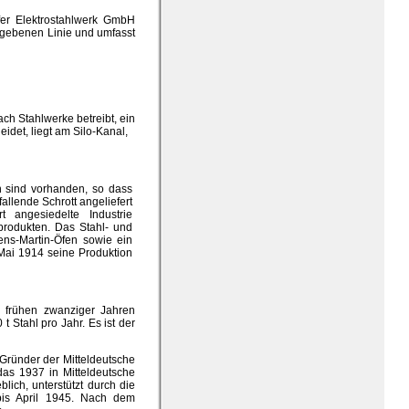
er Elektrostahlwerk GmbH
egebenen Linie und umfasst
ch Stahlwerke betreibt, ein
idet, liegt am Silo-Kanal,
 sind vorhanden, so dass
allende Schrott angeliefert
angesiedelte Industrie
produkten. Das Stahl- und
ens-Martin-Öfen sowie ein
Mai 1914 seine Produktion
 frühen zwanziger Jahren
 Stahl pro Jahr. Es ist der
 Gründer der Mitteldeutsche
das 1937 in Mitteldeutsche
ich, unterstützt durch die
 bis April 1945. Nach dem