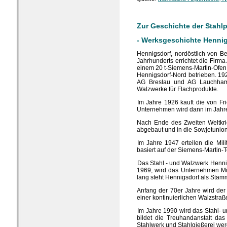
Zur Geschichte der Stahl
- Werksgeschichte Henni
Hennigsdorf, nordöstlich von Be
Jahrhunderts errichtet die Firm
einem 20 t-Siemens-Martin-Ofen
Hennigsdorf-Nord betrieben. 1
AG Breslau und AG Lauchhamme
Walzwerke für Flachprodukte.
Im Jahre 1926 kauft die von Fri
Unternehmen wird dann im Jahre
Nach Ende des Zweiten Weltkrie
abgebaut und in die Sowjetunion 
Im Jahre 1947 erteilen die M
basiert auf der Siemens-Martin-
Das Stahl - und Walzwerk Hennig
1969, wird das Unternehmen Mit
lang steht Hennigsdorf als Stam
Anfang der 70er Jahre wird der
einer kontinuierlichen Walzstraß
Im Jahre 1990 wird das Stahl- 
bildet die Treuhandanstalt da
Stahlwerk und Stahlgießerei wer