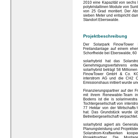
2010 eine Kapazität von sechs
polykristallinen Module von Sun
von 25 Grad montiert. Der Ab
sieben Meter und entspricht da
Standort Eberswalde.
Projektbeschreibung
Der Solarpark FinowTower i
Freilandanlage auf einem ehem
Schorfheide bei Eberswalde, 60 Ki
solarhybrid hat das Solarstro
Genehmigungsverfahrens entw
solarhybrid beträgt 58 Millionen
FinowTower GmbH & Co. KG, 
interstrom AG und die CH2 
Emissionshaus initiiert wurde un
Finanzierungspartner auf der 
mit ihrem Renewable-Team i
Bodens ist die is solarinves
Tochtergesellschaft von interstr
77 Hektar von der Wirtschaft
hat. Das Grundstück wurde üb
Betreibergesellschaft verpachtet.
solarhybrid agiert als Genera
Planungsleistung und Projektst
Solarstrom-Kraftwerken koo
Projektpartner. Die Montag