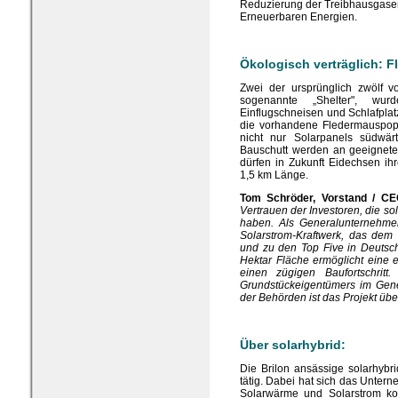
Reduzierung der Treibhausgase
Erneuerbaren Energien.
Ökologisch verträglich: 
Zwei der ursprünglich zwölf 
sogenannte „Shelter", wur
Einflugschneisen und Schlafplat
die vorhandene Fledermauspopu
nicht nur Solarpanels südwärt
Bauschutt werden an geeigneter
dürfen in Zukunft Eidechsen i
1,5 km Länge.
Tom Schröder, Vorstand / C
Vertrauen der Investoren, die so
haben. Als Generalunternehmer p
Solarstrom-Kraftwerk, das dem I
und zu den Top Five in Deutsc
Hektar Fläche ermöglicht eine 
einen zügigen Baufortschritt
Grundstückeigentümers im Gen
der Behörden ist das Projekt üb
Über solarhybrid:
Die Brilon ansässige solarhybri
tätig. Dabei hat sich das Unter
Solarwärme und Solarstrom kon