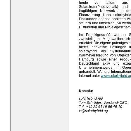
heute vor allem aus zw
Solarstrom(Photovoltaik) und
tragfähigen Netzwerk aus de
Finanzierung kann solarhybri
Endkunden ebenso anbieten wie 
steuern und umsetzen. So werde
Distribution und Projektgeschäft
Im Projektgeschäft werden So
zweistelligen Megawattbereich
errichtet. Die eigene patentges
bietet innovative Lösungen 
solarhybrid als Systemanbie
Wärmeversorgung von Objekten p
Hamburg sowie einer Produkti
Deutschland aktiv und expa
Unternehmenswerden im Open M
gehandelt. Weitere Information
Internet unter
www.solarhybrid.a
Kontakt:
solarhybrid AG
Tom Schröder, Vorstand/ CEO
Tel.: +49 29 61 / 9 66 46-10
ts@solarhybrid.ag