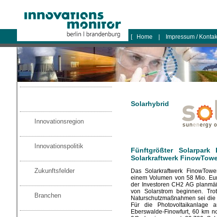
logo
[
Home
|
Impressum / Konta
Solarhybrid
Innovationsregion
Innovationspolitik
Fünftgrößter Solarpark
Solarkraftwerk FinowTowe
Zukunftsfelder
Das Solarkraftwerk FinowTowe
einem Volumen von 58 Mio. Euro 
der Investoren CH2 AG planmäß
von Solarstrom beginnen. Tro
Branchen
Naturschutzmaßnahmen sei die d
Für die Photovoltaikanlage a
Eberswalde-Finowfurt, 60 km no