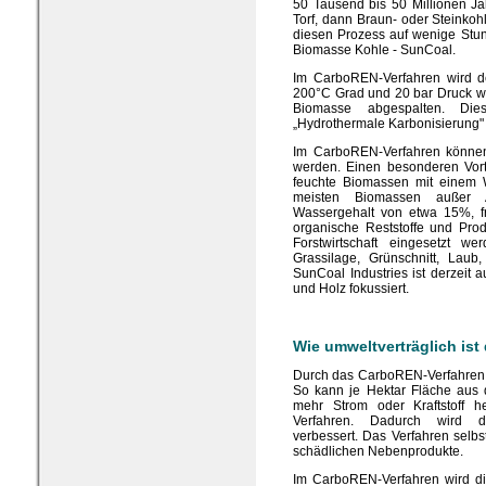
50 Tausend bis 50 Millionen J
Torf, dann Braun- oder Steinko
diesen Prozess auf wenige Stu
Biomasse Kohle - SunCoal.
Im CarboREN-Verfahren wird d
200°C Grad und 20 bar Druck wi
Biomasse abgespalten. Die
„Hydrothermale Karbonisierung"
Im CarboREN-Verfahren können
werden. Einen besonderen Vorte
feuchte Biomassen mit einem 
meisten Biomassen außer A
Wassergehalt von etwa 15%, f
organische Reststoffe und Pr
Forstwirtschaft eingesetzt w
Grassilage, Grünschnitt, Laub
SunCoal Industries ist derzeit 
und Holz fokussiert.
Wie umweltverträglich is
Durch das CarboREN-Verfahren w
So kann je Hektar Fläche aus
mehr Strom oder Kraftstoff h
Verfahren. Dadurch wird d
verbessert. Das Verfahren selbst
schädlichen Nebenprodukte.
Im CarboREN-Verfahren wird di