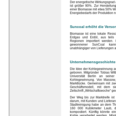
Der energetische Wirkungsgrad au
ist größer 90%. Zur Herstellu
einer Biomasse mit etwa 50% W
Energiebedarfs der Produktion n
Suncoal erhöht die Verso
Biomasse ist eine lokale Resso
Erdgas und Erdöl, aus teils p
Regionen importiert werden
gewonnener SunCoal kann 
unabhängiger von Lieferungen 
Unternehmensgeschichte
Die Idee der Kohlegewinnung a
geboren. Mitgründer Tobias Wi
Universität Berlin an seine
Kohlegewinnung. Von Massow,
Marktlücke. Gemeinsam mit zwei
Geschäftsmodell, mit dem s
Zeitschrift „Wirtschaftswoche" g
Der Weg bis zur Marktreife ist
darum, mit Kunden und Lieferan
Stadtreinigung habe an dem Th
160 000 Kubikmeter Laub, die
kompostiert. Künftig könnte e
Kohle verarbeitet werden. Mög