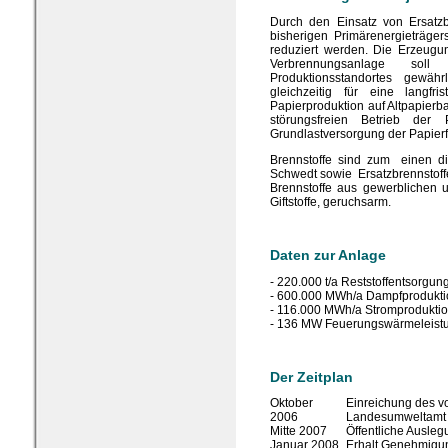
Durch den Einsatz von Ersatzb
bisherigen Primärenergieträge
reduziert werden. Die Erzeug
Verbrennungsanlage sol
Produktionsstandortes gewähr
gleichzeitig für eine langfr
Papierproduktion auf Altpapierba
störungsfreien Betrieb der 
Grundlastversorgung der Papierf
Brennstoffe sind zum einen di
Schwedt sowie Ersatzbrennstoffe
Brennstoffe aus gewerblichen 
Giftstoffe, geruchsarm.
Daten zur Anlage
- 220.000 t/a Reststoffentsorgun
- 600.000 MWh/a Dampfprodukti
- 116.000 MWh/a Stromprodukti
- 136 MW Feuerungswärmeleist
Der Zeitplan
Oktober
Einreichung des v
2006
Landesumweltamt
Mitte 2007
Öffentliche Ausleg
Januar 2008
Erhalt Genehmigun