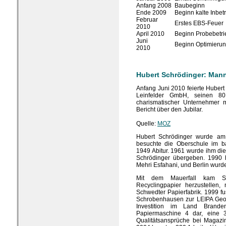
Anfang 2008
Baubeginn
Ende 2009
Beginn kalte Inbe
Februar
Erstes EBS-Feuer
2010
April 2010
Beginn Probebetri
Juni
Beginn Optimierung
2010
Hubert Schrödinger: Mann 
Anfang Juni 2010 feierte Hubert
Leinfelder GmbH, seinen 80
charismatischer Unternehmer m
Bericht über den Jubilar.
Quelle:
MOZ
Hubert Schrödinger wurde am
besuchte die Oberschule im 
1949 Abitur. 1961 wurde ihm di
Schrödinger übergeben. 1990 h
Mehri Esfahani, und Berlin wur
Mit dem Mauerfall kam Sch
Recyclingpapier herzustellen,
Schwedter Papierfabrik. 1999 f
Schrobenhausen zur LEIPA Geor
Investition im Land Brande
Papiermaschine 4 dar, eine 35
Qualitätsansprüche bei Magazin