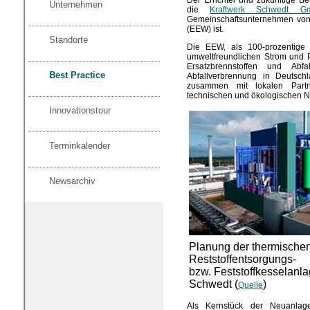
Unternehmen
die
Kraftwerk Schwedt
Gemeinschaftsunternehmen vo
(EEW) ist.
Standorte
Die EEW, als 100-prozentige
umweltfreundlichen Strom und 
Ersatzbrennstoffen und Abf
Best Practice
Abfallverbrennung in Deutsch
zusammen mit lokalen Part
technischen und ökologischen N
Innovationstour
Terminkalender
Newsarchiv
Planung der thermische
Reststoffentsorgungs-
bzw. Feststoffkesselanla
Schwedt (
)
Quelle
Als Kernstück der Neuanlage