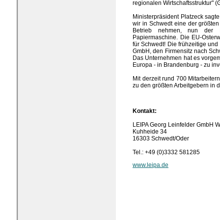
regionalen Wirtschaftsstruktur" (G
Ministerpräsident Platzeck sagte
wir in Schwedt eine der größte
Betrieb nehmen, nun der Pro
Papiermaschine. Die EU-Osterwe
für Schwedt! Die frühzeitige un
GmbH, den Firmensitz nach Schwe
Das Unternehmen hat es vorgema
Europa - in Brandenburg - zu inv
Mit derzeit rund 700 Mitarbeite
zu den größten Arbeitgebern in 
Kontakt:
LEIPA Georg Leinfelder GmbH 
Kuhheide 34
16303 Schwedt/Oder
Tel.: +49 (0)3332 581285
www.leipa.de