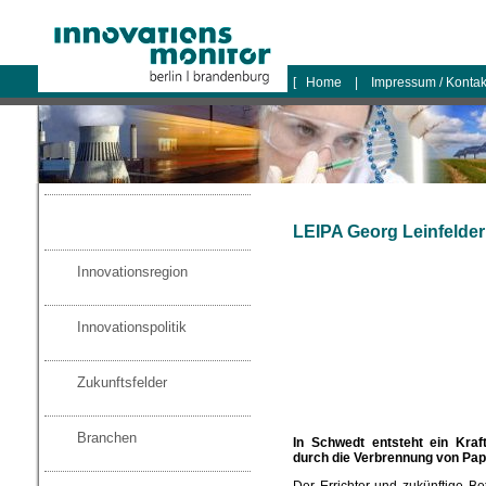
logo
[
Home
|
Impressum / Konta
LEIPA Georg Leinfelde
Innovationsregion
Innovationspolitik
Zukunftsfelder
Branchen
In Schwedt entsteht ein Kra
durch die Verbrennung von Pap
Der Errichter und zukünftige B