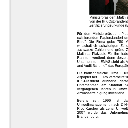
Ministerpräsident Matthia
von der IHK Ostbranden
Zertifizierungsurkunde (B
Für den Ministerpräsident Pl
existierenden Papierstandort 
Ehre". Die Firma gebe 750 Me
wirtschaftlich schwierigen Ze
„schwarze Zahlen und grüne Zie
Matthias Platzeck. Für ihn ha
Rahmen verdient, denn derzei
Unternehmen. EMAS steht als A
and Audit Scheme", das Europ
Die traditionsreiche Firma LEIP
Altpapier her. LEIPA verarbeitet
IHK-Präsident erinnerte da
Unternehmen am Standort Sc
vergangenen Jahren in Umwel
Abwasserreinigung investierte.
Bereits seit 1996 ist d
Umweltmanagement nach DIN-ISO
Rico Karolow als Leiter Umwel
2007 wurde das Unternehmen
Brandenburg.