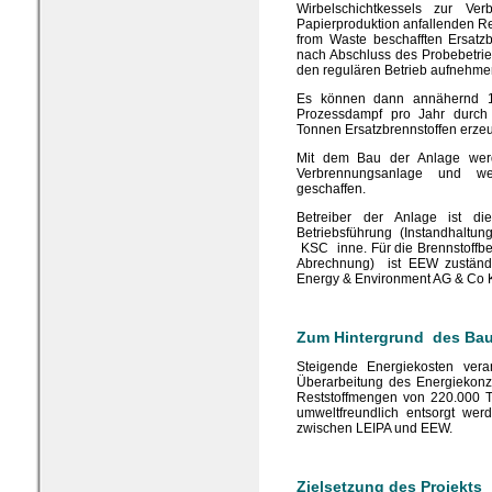
Wirbelschichtkessels zur V
Papierproduktion anfallenden Re
from Waste beschafften Ersatzb
nach Abschluss des Probebetrieb
den regulären Betrieb aufnehme
Es können dann annähernd 
Prozessdampf pro Jahr durch
Tonnen Ersatzbrennstoffen erze
Mit dem Bau der Anlage werd
Verbrennungsanlage und wei
geschaffen.
Betreiber der Anlage ist d
Betriebsführung (Instandhaltu
KSC inne. Für die Brennstoffbes
Abrechnung) ist EEW zuständig
Energy & Environment AG & Co 
Zum Hintergrund des Ba
Steigende Energiekosten ver
Überarbeitung des Energiekonze
Reststoffmengen von 220.000 To
umweltfreundlich entsorgt wer
zwischen LEIPA und EEW.
Zielsetzung des Projekts