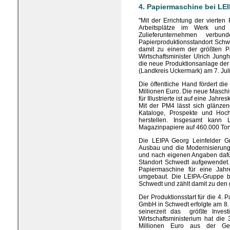
4. Papiermaschine bei LEI
"Mit der Errichtung der vierte
Arbeitsplätze im Werk und 
Zulieferunternehmen verbu
Papierproduktionsstandort Schwe
damit zu einem der größten Pa
Wirtschaftsminister Ulrich Jung
die neue Produktionsanlage de
(Landkreis Uckermark) am 7. Juli
Die öffentliche Hand fördert die
Millionen Euro. Die neue Masch
für Illustrierte ist auf eine Jah
Mit der PM4 lässt sich glänzend
Kataloge, Prospekte und Hoch
herstellen. Insgesamt kann 
Magazinpapiere auf 460.000 Ton
Die LEIPA Georg Leinfelder Gm
Ausbau und die Modernisierung 
und nach eigenen Angaben dafü
Standort Schwedt aufgewendet.
Papiermaschine für eine Jahr
umgebaut. Die LEIPA-Gruppe bes
Schwedt und zählt damit zu den 
Der Produktionsstart für die 4.
GmbH in Schwedt erfolgte am 8
seinerzeit das größte Invest
Wirtschaftsministerium hat die 
Millionen Euro aus der Gem