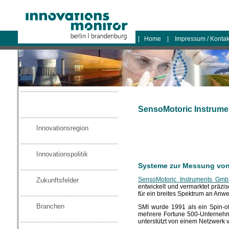
logo
[
Home
|
Impressum / Konta
SensoMotoric Instrume
Innovationsregion
Innovationspolitik
Systeme zur Messung vo
SensoMotoric Instruments Gmb
Zukunftsfelder
entwickelt und vermarktet präz
für ein breites Spektrum an An
Branchen
SMI wurde 1991 als ein Spin-o
mehrere Fortune 500-Unternehme
unterstützt von einem Netzwerk v