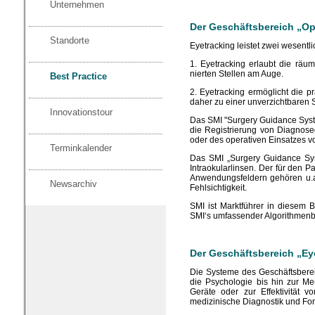
Unternehmen
Der Geschäftsbereich „Op
Standorte
Eyetracking leistet zwei wesentl
1. Eyetracking erlaubt die rä
nierten Stellen am Auge.
Best Practice
2. Eyetracking ermöglicht die 
daher zu einer unverzichtbaren 
Innovationstour
Das SMI "Surgery Guidance System
die Registrierung von Diagnose
oder des operativen Einsatzes v
Terminkalender
Das SMI „Surgery Guidance Syst
Intraokularlinsen. Der für den 
Anwendungsfeldern gehören u.a.
Newsarchiv
Fehlsichtigkeit.
SMI ist Marktführer in diesem 
SMI‘s umfassender Algorithmenb
Der Geschäftsbereich „Ey
Die Systeme des Geschäftsbere
die Psychologie bis hin zur Me
Geräte oder zur Effektivität 
medizinische Diagnostik und For