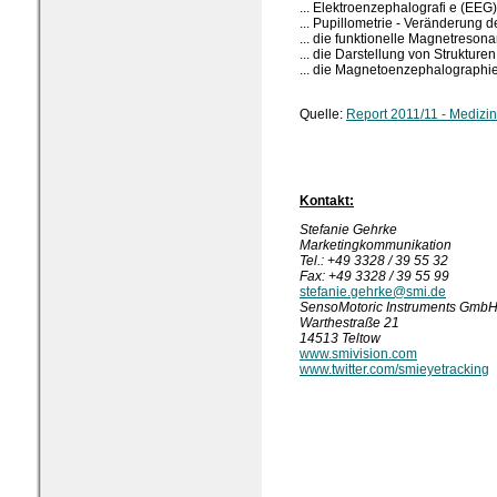
... Elektroenzephalografi e (EEG)
... Pupillometrie - Veränderung 
... die funktionelle Magnetreso
... die Darstellung von Strukture
... die Magnetoenzephalographie
Quelle:
Report 2011/11 - Medizin
Kontakt:
Stefanie Gehrke
Marketingkommunikation
Tel.: +49 3328 / 39 55 32
Fax: +49 3328 / 39 55 99
stefanie.gehrke@smi.de
SensoMotoric Instruments Gmb
Warthestraße 21
14513 Teltow
www.smivision.com
www.twitter.com/smieyetracking