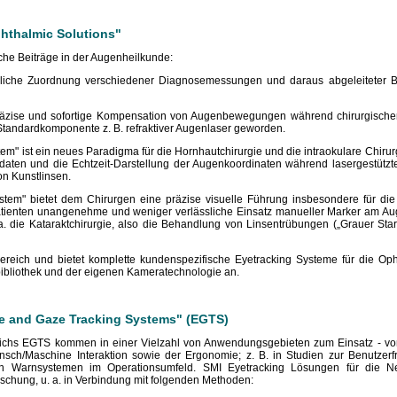
hthalmic Solutions"
iche Beiträge in der Augenheilkunde:
umliche Zuordnung verschiedener Diagnosemessungen und daraus abgeleiteter Be
präzise und sofortige Kompensation von Augenbewegungen während chirurgischer
Standardkomponente z. B. refraktiver Augenlaser geworden.
" ist ein neues Paradigma für die Hornhautchirurgie und die intraokulare Chirurgi
daten und die Echtzeit-Darstellung der Augenkoordinaten während lasergestütz
on Kunstlinsen.
em" bietet dem Chirurgen eine präzise visuelle Führung insbesondere für die
Patienten unangenehme und weniger verlässliche Einsatz manueller Marker am Aug
 die Kataraktchirurgie, also die Behandlung von Linsentrübungen („Grauer Star"
Bereich und bietet komplette kundenspezifische Eyetracking Systeme für die Op
ibliothek und der eigenen Kameratechnologie an.
e and Gaze Tracking Systems" (EGTS)
ichs EGTS kommen in einer Vielzahl von Anwendungsgebieten zum Einsatz - von
nsch/Maschine Interaktion sowie der Ergonomie; z. B. in Studien zur Benutzerfr
von Warnsystemen im Operationsumfeld. SMI Eyetracking Lösungen für die Ne
schung, u. a. in Verbindung mit folgenden Methoden: