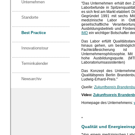
Unternehmen
"Das Unternehmen erhält den Zu
Laborbefunde in Spitzenqualität l
es sich fest am Markt etabliert.
Gegründet 1991 mit sechs Mita
Standorte
medizinische Labor in Ost
gesellschaftliche Verantwor
Ausbildungsbetrieb und Fördere
Best Practice
IMD
ein wichtiger Botschafter de
Das Labor erfüllt Qualitätsst
hinaus gehen, um bestmöglich
Innovationstour
Fachkräftesicherung ist
Unternehmensphilosophie. Mit
hohe Ausbildungsquote. (MT
Laboratoriumsassistenten)
Terminkalender
Das Konzept des Unternehmens
Qualitätspreis Berlin Brandenb
Newsarchiv
Ludwig-Erhard-Preis."
Quelle:
Zukunftspreis Brandenb
Video:
Zukunftspreis Brandenb
Homepage des Unternehmens:
*
Qualität und Energieeins
"Von einem medizinischen Labor