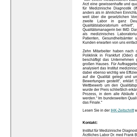
Arzt eine gewissenhafte und quali
für Medizinische Diagnostik (
anders als in ähnlichen Einricht
weit über die gesetzlichen V
zweite Labor in ganz Deuts
Qualitätslaboratorium erhielt"
Qualitätsmanagerin bei IMD. Das
als medizinisches Laboratoriu
Patienten, Gesundheitsämter u
Kunden erwarten von uns einfach
Zehn Mitarbeiter haben nach
Poliklinik in Frankfurt (Oder
beschäftigt das Unternehmen g
großen Hauses. Für Auftraggeb
analysiert das Institut medizini
dabei ebenso wichtig wie Effizi
auf die Qualität gelegt und u
Bewertungen gestellt", erklärt 
Wettbewerb um den Qualitätsp
wurde der Preis schließlich erkä
Prozess, in dem alle Abläufe 
werden." Im bundesweiten Qualit
das Finale."
Lesen Sie in der
IHK-Zeitschrift
w
Kontakt:
Institut für Medizinische Diagnos
Ärztliches Labor Dr. med Frank