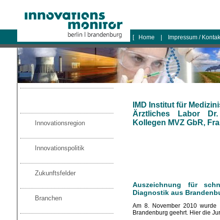
logo
[
Home
|
Impressum / Konta
IMD Institut für Medizi
Ärztliches Labor D
Kollegen MVZ GbR, Fran
Innovationsregion
Innovationspolitik
Zukunftsfelder
Auszeichnung für schn
Diagnostik aus Brandenb
Branchen
Am 8. November 2010 wurde d
Brandenburg geehrt. Hier die J