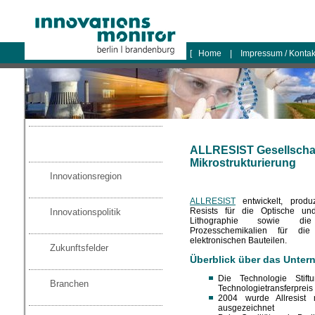
logo
[
Home
|
Impressum / Konta
ALLRESIST Gesellschaf
Mikrostrukturierung
Innovationsregion
ALLRESIST
entwickelt, produz
Resists für die Optische und
Innovationspolitik
Lithographie sowie die
Prozesschemikalien für die
elektronischen Bauteilen.
Zukunftsfelder
Überblick über das Unte
Die Technologie Stift
Branchen
Technologietransferprei
2004 wurde Allresist 
ausgezeichnet