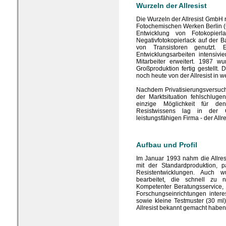
Wurzeln der Allresist
Die Wurzeln der Allresist GmbH r
Fotochemischen Werken Berlin 
Entwicklung von Fotokopier
Negativfotokopierlack auf der B
von Transistoren genutzt.
Entwicklungsarbeiten intensiv
Mitarbeiter erweitert. 1987 w
Großproduktion fertig gestellt.
noch heute von der Allresist in 
Nachdem Privatisierungsversuch
der Marktsituation fehlschlug
einzige Möglichkeit für de
Resistwissens lag in der 
leistungsfähigen Firma - der All
Aufbau und Profil
Im Januar 1993 nahm die Allresi
mit der Standardproduktion, pa
Resistentwicklungen. Auch w
bearbeitet, die schnell zu n
Kompetenter Beratungsservice, 
Forschungseinrichtungen inter
sowie kleine Testmuster (30 ml)
Allresist bekannt gemacht haben