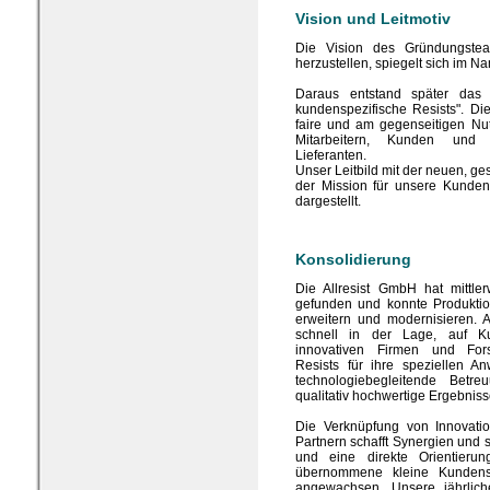
Vision und Leitmotiv
Die Vision des Gründungste
herzustellen, spiegelt sich im
Daraus entstand später das Le
kundenspezifische Resists". Die
faire und am gegenseitigen Nut
Mitarbeitern, Kunden und 
Lieferanten.
Unser Leitbild mit der neuen, g
der Mission für unsere Kunden i
dargestellt.
Konsolidierung
Die Allresist GmbH hat mittle
gefunden und konnte Produktio
erweitern und modernisieren. A
schnell in der Lage, auf K
innovativen Firmen und Fors
Resists für ihre speziellen 
technologiebegleitende Betr
qualitativ hochwertige Ergebniss
Die Verknüpfung von Innovatio
Partnern schafft Synergien und s
und eine direkte Orientier
übernommene kleine Kundens
angewachsen. Unsere jährlic