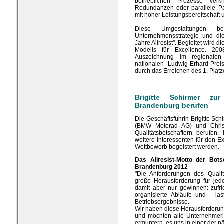
betrieblichen Prozesse ver
Redundanzen oder parallele Pap
mit hoher Leistungsbereitschaft 
Diese Umgestaltungen bef
Unternehmensstrategie und die
Jahre Allresist". Begleitet wird
Modells für Excellence. 2008 
Auszeichnung im regionalen
nationalen Ludwig-Erhard-Pre
durch das Erreichen des 1. Platz
Brigitte Schirmer zur 
Brandenburg berufen
Die Geschäftsführin Brigitte Sc
(BMW Motorad AG) und Chris
Qualitätsbotschaftern berufen
weitere Interessenten für den 
Wettbewerb begeistert werden.
Das Allresist-Motto der Botsc
Brandenburg 2012
"Die Anforderungen des Qualit
große Herausforderung für je
damit aber nur gewinnen: zufr
organisierte Abläufe und - las
Betriebsergebnisse.
Wir haben diese Herausforderu
und möchten alle Unternehmeri
ermuntern, es uns in einer der 