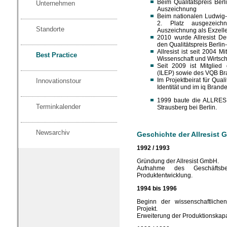
Beim Qualitätspreis Berl
Unternehmen
Auszeichnung
Beim nationalen Ludwig-
2. Platz ausgezeichn
Standorte
Auszeichnung als Exzell
2010 wurde Allresist D
den Qualitätspreis Berli
Allresist ist seit 2004 
Best Practice
Wissenschaft und Wirtsc
Seit 2009 ist Mitglied 
(ILEP) sowie des VQB B
Im Projektbeirat für Qual
Innovationstour
Identität und im iq Brande
1999 baute die ALLRES
Terminkalender
Strausberg bei Berlin.
Newsarchiv
Geschichte der Allresist
1992 / 1993
Gründung der Allresist GmbH.
Aufnahme des Geschäftsbe
Produktentwicklung.
1994 bis 1996
Beginn der wissenschaftlichen
Projekt.
Erweiterung der Produktionskapa