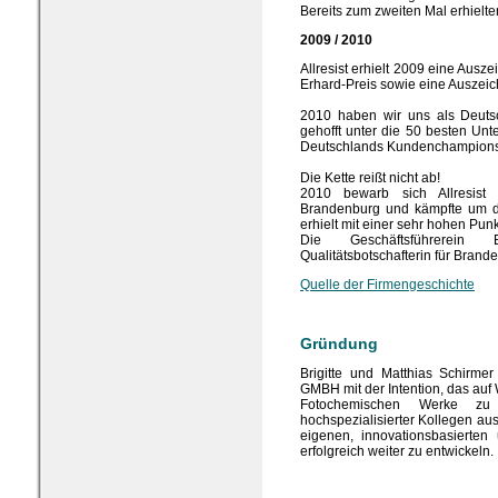
Bereits zum zweiten Mal erhielte
2009 / 2010
Allresist erhielt 2009 eine Ausz
Erhard-Preis sowie eine Auszeic
2010 haben wir uns als Deut
gehofft unter die 50 besten Unt
Deutschlands Kundenchampions -
Die Kette reißt nicht ab!
2010 bewarb sich Allresist 
Brandenburg und kämpfte um den
erhielt mit einer sehr hohen Punk
Die Geschäftsführerein 
Qualitätsbotschafterin für Brand
Quelle der Firmengeschichte
Gründung
Brigitte und Matthias Schirm
GMBH mit der Intention, das au
Fotochemischen Werke zu
hochspezialisierter Kollegen au
eigenen, innovationsbasierten
erfolgreich weiter zu entwickeln.