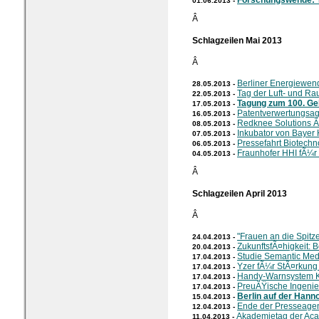
Forschungswende: 
01.06.2013 -
Â
Schlagzeilen Mai 2013
Â
Berliner Energiewen
28.05.2013 -
Tag der Luft- und Ra
22.05.2013 -
Tagung zum 100. Ge
17.05.2013 -
Patentverwertungsag
16.05.2013 -
Redknee Solutions 
08.05.2013 -
Inkubator von Bayer
07.05.2013 -
Pressefahrt Biotech
06.05.2013 -
Fraunhofer HHI fÃ¼r
04.05.2013 -
Â
Schlagzeilen April 2013
Â
"Frauen an die Spitze
24.04.2013 -
ZukunftsfÃ¤higkeit: Be
20.04.2013 -
Studie Semantic Me
17.04.2013 -
Yzer fÃ¼r StÃ¤rkung 
17.04.2013 -
Handy-Warnsystem
17.04.2013 -
PreuÃŸische Ingeni
17.04.2013 -
Berlin auf der Hann
15.04.2013 -
Ende der Presseage
12.04.2013 -
Akademietag der Aca
11.04.2013 -