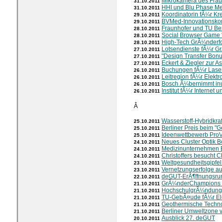
Mikrokamera des Frau
31.10.2011
HHI und Blu Phase Me
31.10.2011
Koordinatorin fÃ¼r Kre
29.10.2011
BVMed-Innovationsko
29.10.2011
Fraunhofer und TU Be
28.10.2011
Social Browser Game
28.10.2011
High-Tech GrÃ¼nderfo
28.10.2011
Lotsendienste fÃ¼r G
27.10.2011
"Design Transfer Bonu
27.10.2011
Eckert & Ziegler zur A
27.10.2011
Buchungen fÃ¼r Laser 
26.10.2011
Leitregion fÃ¼r Elektr
26.10.2011
Bosch Ã¼bernimmt inu
26.10.2011
Institut fÃ¼r Internet 
26.10.2011
Â
Wasserstoff-Hybridkra
25.10.2011
Berliner Preis beim "
25.10.2011
Ideenwettbewerb ProV
25.10.2011
Neues Cluster Optik B
24.10.2011
Medizinunternehmen B.
24.10.2011
Christoffers besucht C
24.10.2011
Weltgesundheitsgipfel
23.10.2011
Vernetzungserfolge a
23.10.2011
deGUT-ErÃ¶ffnungsr
22.10.2011
GrÃ¼nderChampions 
21.10.2011
HochschulgrÃ¼ndung
21.10.2011
TU-GebÃ¤ude fÃ¼r El
21.10.2011
Geothermische Techn
21.10.2011
Berliner Umweltzone v
21.10.2011
Ausblick 27. deGUT
20.10.2011