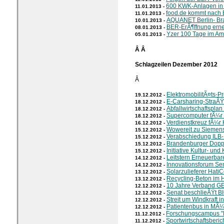
600 KWK-Anlagen in 
11.01.2013 -
food.de kommt nach B
11.01.2013 -
AQUANET Berlin- Br
10.01.2013 -
BER-ErÃ¶ffnung ern
08.01.2013 -
Yzer 100 Tage im Am
05.01.2013 -
Â Â
Schlagzeilen Dezember 2012
Â
ElektromobilitÃ¤ts-Pr
19.12.2012 -
E-Carsharing-StraÃ
18.12.2012 -
Abfallwirtschaftspla
18.12.2012 -
Supercomputer fÃ¼r 
18.12.2012 -
Verdienstkreuz fÃ¼r 
16.12.2012 -
Wowereit zu Siemen
15.12.2012 -
Verabschiedung ILB-
15.12.2012 -
Brandenburger Dopp
15.12.2012 -
Initiative Kultur- und 
15.12.2012 -
Leitstern Erneuerbar
14.12.2012 -
Innovationsforum S
14.12.2012 -
Solarzulieferer Hati
13.12.2012 -
Recycling-Beton im
13.12.2012 -
10 Jahre Verband 
12.12.2012 -
Senat beschlieÃŸt 
12.12.2012 -
Streit um Windkraft 
12.12.2012 -
Patientenbus in MÃ
12.12.2012 -
Forschungscampus 
11.12.2012 -
Sportwirtschaftsberic
11.12.2012 -