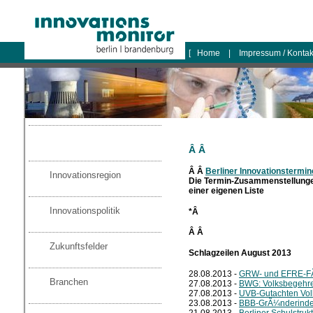
logo
[
Home
|
Impressum / Konta
Â Â
Â Â
Berliner Innovationstermin
Innovationsregion
Die Termin-Zusammenstellunge
einer eigenen Liste
Innovationspolitik
*Â
Â Â
Zukunftsfelder
Schlagzeilen August 2013
28.08.2013 -
GRW- und EFRE-FÃ¶
Branchen
27.08.2013 -
BWG: Volksbegehre
27.08.2013 -
UVB-Gutachten Vol
23.08.2013 -
BBB-GrÃ¼nderind