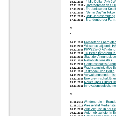
4 Mio Dollar fÃ¼r 6W
18.11.2011 -
Unternehmen des Clu
17.11.2011 -
Ergebnisse der Koal
17.11.2011 -
"Berlin Day" in Tokyo
17.11.2011 -
UVB-Jahresempfang
17.11.2011 -
Brandenburger Fahrr
17.11.2011 -
Â
*
Pressefahrt Energietec
16.11.2011
Wissenschaftspreis f
16.11.2011
KfW/ZEW-GrÃ¼ndung
16.11.2011
TU Berlin fÃ¼hrend i
16.11.2011
Stadt der Ahnungslose
15.11.2011
Rehabilitationsatlas
15.11.2011
GemeinschaftsstÃ¤nd
15.11.2011
Wachstumsinitiative Be
14.11.2011
Tastmodell von Berlin
14.11.2011
Verwaltungsmodernis
14.11.2011
Energiewirtschaft Bra
14.11.2011
Neuer Optik-Cluster B
13.11.2011
Innovationsgutschein
12.11.2011
Â
Windenergie in Brand
11.11.2011
Pressefahrt Mediensta
11.11.2011
ZAB-Akquise in der S
10.11.2011
Automobilzuliefer in 
09.11.2011