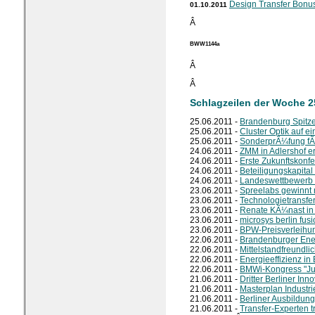
Design Transfer Bonu
01.10.2011
Â
BWW1144a
Â
Â
Schlagzeilen der Woche 2
25.06.2011 -
Brandenburg Spitz
25.06.2011 -
Cluster Optik auf 
25.06.2011 -
SonderprÃ¼fung fÃ
24.06.2011 -
ZMM in Adlershof er
24.06.2011 -
Erste Zukunftskonf
24.06.2011 -
Beteiligungskapital
24.06.2011 -
Landeswettbewerb 
23.06.2011 -
Spreelabs gewinnt
23.06.2011 -
Technologietransfer
23.06.2011 -
Renate KÃ¼nast in 
23.06.2011 -
microsys berlin fusi
23.06.2011 -
BPW-Preisverleihu
22.06.2011 -
Brandenburger Ener
22.06.2011 -
Mittelstandfreundl
22.06.2011 -
Energieeffizienz 
22.06.2011 -
BMWi-Kongress "Jun
21.06.2011 -
Dritter Berliner Inn
21.06.2011 -
Masterplan Industr
21.06.2011 -
Berliner Ausbildung
21.06.2011 -
Transfer-Experten tr