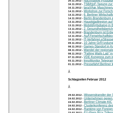
Nachhaltige Produkti
20.11.2012 -
TSB/HoF-Tagung zur 
16.11.2012 -
taraXÃœ: Maschinen
16.11.2012 -
Workshop zur Forsc
14.11.2012 -
6. Berliner Wirtschaf
14.11.2012 -
Berlin-Brandenburg 
14.11.2012 -
Hauptstadtregion auf
13.11.2012 -
MobilitÃ¤tsdialog in
13.11.2012 -
2. Gesundheitsberich
13.11.2012 -
Brandenburg ist Erd
13.11.2012 -
AuÃŸenwirtschaftsko
12.11.2012 -
IT-Verfahren eStrass
10.11.2012 -
10 Jahre GrÃ¼ndung
09.11.2012 -
Games-Standort in K
08.11.2012 -
Wandel der regional
08.11.2012 -
"Falling Walls Lab" 
08.11.2012 -
VDE-Kongress zum in
07.11.2012 -
InnoMonitor Telegr
03.11.2012 -
Pressefahrt Berliner I
01.11.2012 -
Â
Schlagzeilen Februar 2012
Â
Wissenstransfer der 
29.02.2012 -
Unternehmen gegen
24.02.2012 -
Berliner Climate-KIC
24.02.2012 -
Clusterkonferenz d
24.02.2012 -
Ranking von Foreign 
24.02.2012 -
EU-Preis fÃ¼r Trifen
23.02.2012 -