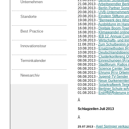
21.08.2013 -
Berliner Schulstruk
Unternehmen
21.08.2013 -
Arbeitspendler Ber
20.08.2013 -
Berlin Partner Som
20.08.2013 -
UVB-Unternehmert
20.08.2013 -
Einstein Stiftung un
Standorte
19.08.2013 -
"Bergwerk des Wis
16.08.2013 -
Ausbildung im Han
16.08.2013 -
Digitale Boom-Town
Best Practice
16.08.2013 -
Klimawandel onlin
16.08.2013 -
IEB 12. Annual Con
15.08.2013 -
Wirtschafts- und In
11.08.2013 -
Zum Schulbeginn g
Innovationstour
10.08.2013 -
Ersatzmethoden fÃ
10.08.2013 -
Deutschlandstipend
09.08.2013 -
Clusterkonferenz O
Terminkalender
08.08.2013 -
Einreichungen fÃ¼r
08.08.2013 -
Stadtforum: Ratlos
06.08.2013 -
Science Center Sp
06.08.2013 -
Ehrung fÃ¼r Ortwi
Newsarchiv
06.08.2013 -
Jugend-TV-Sender 
06.08.2013 -
Neue Gurkenernte
03.08.2013 -
Solarkraftwerk Tem
02.08.2013 -
Berliner Schule wÃ
01.08.2013 -
ErdÃ¶lfÃ¶rderung 
Â
Schlagzeilen Juli 2013
Â
Axel Springer verkau
25.07.2013 -