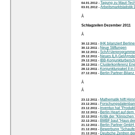
Tagung zu Maut-Tec
04.01.2012 -
Arbeitsmarktstatisti
03.01.2012 -
Â
Schlagzeilen Dezember 2011
Â
IHK bilanziert Berlin
30.12.2011 -
Neue Stiftungen
30.12.2011 -
SchÃ¼lerprogramme 
30.12.2011 -
Neues ILA-GelÃ¤nde
29.12.2011 -
IBB-Konjunkturberich
29.12.2011 -
Clusterkonferenz Ene
28.12.2011 -
Konjunkturpaket II i
28.12.2011 -
Berlin Partner-Bilanz
27.12.2011 -
Â
Â
Mathematik hilft Hirn
23.12.2011 -
Forschungsdatenban
23.12.2011 -
Inventux hat "Produkt
23.12.2011 -
Berlin Heart auf dem
22.12.2011 -
Kritik der "Klinischen
22.12.2011 -
BMBF baut "Haus der
22.12.2011 -
Berlin Partner GmbH
21.12.2011 -
Bewerbung "Schaufens
21.12.2011 -
Deutsche Zentren de
21.12.2011 -