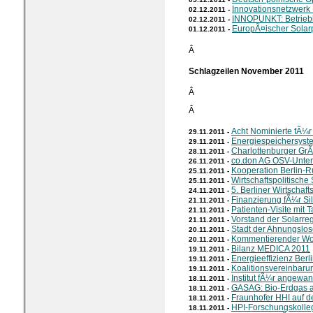
Innovationsnetzwerk B
02.12.2011 -
INNOPUNKT: Betriebl
02.12.2011 -
EuropÃ¤ischer Solar
01.12.2011 -
Â
Schlagzeilen November 2011
Â
Â
Acht Nominierte fÃ¼r
29.11.2011 -
Energiespeichersys
29.11.2011 -
Charlottenburger G
28.11.2011 -
co.don AG OSV-Unte
26.11.2011 -
Kooperation Berlin-
25.11.2011 -
Wirtschaftspolitische
25.11.2011 -
5. Berliner Wirtschaf
24.11.2011 -
Finanzierung fÃ¼r Sil
21.11.2011 -
Patienten-Visite mit 
21.11.2011 -
Vorstand der Solarre
21.11.2011 -
Stadt der Ahnungslos
20.11.2011 -
Kommentierender Wo
20.11.2011 -
Bilanz MEDICA 2011
19.11.2011 -
Energieeffizienz Berl
19.11.2011 -
Koalitionsvereinbar
19.11.2011 -
Institut fÃ¼r angewa
18.11.2011 -
GASAG: Bio-Erdgas 
18.11.2011 -
Fraunhofer HHI auf 
18.11.2011 -
HPI-Forschungskolle
18.11.2011 -