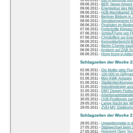
09.06.2011 -
BER: Neuer Airport
09.06.2011 -
Energietour des Wir
09.06.2011 -
HZB-Machtkampf: E
08.06.2011 -
Berliner Bildung in
08.06.2011 -
Senatsprogramm H
08.06.2011 -
Finalisten im Mode
07.06.2011 -
Fortschritte Klima
07.06.2011 -
SchlieÃŸung von 
07.06.2011 -
Christoffers zur E
06.06.2011 -
Konjunkturbericht B
06.06.2011 -
Berlin-Chemie baut 
06.06.2011 -
Ansturm auf ZAB-So
06.06.2011 -
Hong Kong in Adler
Schlagzeilen der Woche 2
02.06.2011 -
Die Mutter aller Fl
01.06.2011 -
100.000 im GlÃ¤se
01.06.2011 -
Mini-KWK-Anlagen
01.06.2011 -
Stadtentwicklungsp
31.05.2011 -
Industriedesign aus
31.05.2011 -
DMY Design Festiv
31.05.2011 -
Arbeitsmarktstatisti
30.05.2011 -
UVB-Positionen zu
29.05.2011 -
Lange Nacht der Wi
29.05.2011 -
ZVEI-MV: Elektromob
Schlagzeilen der Woche 2
28.05.2011 -
Umweltprojekte in 
27.05.2011 -
Stabwechsel beim 
27.05.2011 -
Netzwerk Open Sou