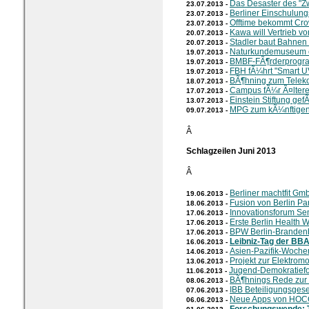
Das Desaster des "
23.07.2013 -
Berliner Einschulun
23.07.2013 -
Offtime bekommt Cr
23.07.2013 -
Kawa will Vertrieb v
20.07.2013 -
Stadler baut Bahne
20.07.2013 -
Naturkundemuseum e
19.07.2013 -
BMBF-FÃ¶rderprogr
19.07.2013 -
FBH fÃ¼hrt "Smart UV
19.07.2013 -
BÃ¶hning zum Telek
18.07.2013 -
Campus fÃ¼r Ã¤ltere
17.07.2013 -
Einstein Stiftung gef
13.07.2013 -
MPG zum kÃ¼nftigen
09.07.2013 -
Â
Schlagzeilen Juni 2013
Â
Berliner machtfit Gm
19.06.2013 -
Fusion von Berlin Pa
18.06.2013 -
Innovationsforum S
17.06.2013 -
Erste Berlin Health 
17.06.2013 -
BPW Berlin-Branden
17.06.2013 -
Leibniz-Tag der BB
16.06.2013 -
Asien-Pazifik-Woche
14.06.2013 -
Projekt zur Elektromo
13.06.2013 -
Jugend-Demokratiefo
11.06.2013 -
BÃ¶hnings Rede zur N
08.06.2013 -
IBB Beteiligungsgese
07.06.2013 -
Neue Apps von HO
06.06.2013 -