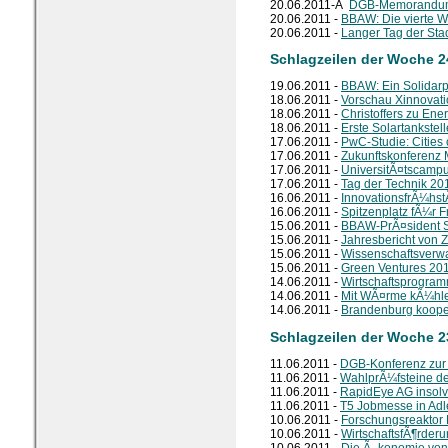
20.06.2011-Â
DGB-Memorandum f
20.06.2011 -
BBAW: Die vierte W
20.06.2011 -
Langer Tag der Sta
Schlagzeilen der Woche 2
19.06.2011 -
BBAW: Ein Solidarp
18.06.2011 -
Vorschau Xinnovat
18.06.2011 -
Christoffers zu En
18.06.2011 -
Erste Solartankste
17.06.2011 -
PwC-Studie: Cities 
17.06.2011 -
Zukunftskonferenz 
17.06.2011 -
UniversitÃ¤tscamp
17.06.2011 -
Tag der Technik 20
16.06.2011 -
InnovationsfrÃ¼hst
16.06.2011 -
Spitzenplatz fÃ¼r 
15.06.2011 -
BBAW-PrÃ¤sident S
15.06.2011 -
Jahresbericht von 
15.06.2011 -
Wissenschaftsverwa
15.06.2011 -
Green Ventures 20
14.06.2011 -
Wirtschaftsprogram
14.06.2011 -
Mit WÃ¤rme kÃ¼hl
14.06.2011 -
Brandenburg kooper
Schlagzeilen der Woche 2
11.06.2011 -
DGB-Konferenz zur S
11.06.2011 -
WahlprÃ¼fsteine der
11.06.2011 -
RapidEye AG insolv
11.06.2011 -
T5 Jobmesse in Adl
10.06.2011 -
Forschungsreaktor 
10.06.2011 -
WirtschaftsfÃ¶rder
10.06.2011 -
Die Ã–konomie von 