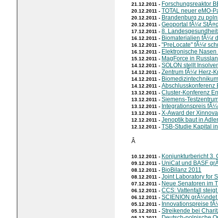
Forschungsreaktor BE
21.12.2011 -
TOTAL neuer eMO-Pa
20.12.2011 -
Brandenburg zu poln
20.12.2011 -
Geoportal fÃ¼r StÃ
20.12.2011 -
8. Landesgesundheit
17.12.2011 -
Biomaterialien fÃ¼r 
16.12.2011 -
"PreLocate" fÃ¼r sc
16.12.2011 -
Elektronische Nasen
16.12.2011 -
MagForce in Russla
15.12.2011 -
SOLON stellt Insolve
14.12.2011 -
Zentrum fÃ¼r Herz-K
14.12.2011 -
Biomedizintechnikum 
14.12.2011 -
Abschlusskonferenz 
14.12.2011 -
Cluster-Konferenz En
13.12.2011 -
Siemens-Testzentrum
13.12.2011 -
Integrationspreis fÃ
13.12.2011 -
X-Award der Xinnova
13.12.2011 -
Jenoptik baut in Adle
12.12.2011 -
TSB-Studie Kapital i
12.12.2011 -
Â
Konjunkturbericht 3. 
10.12.2011 -
UniCat und BASF gr
09.12.2011 -
BioBilanz 2011
08.12.2011 -
Joint Laboratory for 
08.12.2011 -
Neue Senatoren im 
07.12.2011 -
CCS: Vattenfall steigt
06.12.2011 -
SCIENION grÃ¼ndet 
06.12.2011 -
Innovationspreise fÃ¼
05.12.2011 -
Streikende bei Chari
05.12.2011 -
Deutsch-polnische O
05.12.2011 -