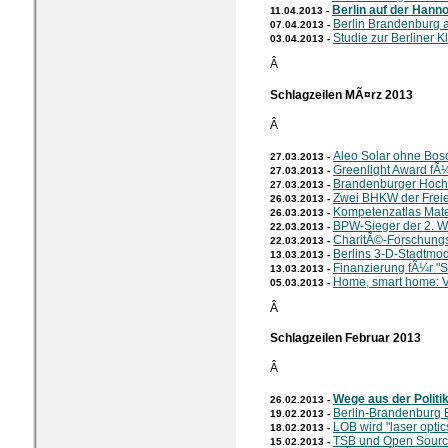
Berlin auf der Hann
11.04.2013 -
Berlin Brandenburg 
07.04.2013 -
Studie zur Berliner K
03.04.2013 -
Â
Schlagzeilen MÃ¤rz 2013
Â
Aleo Solar ohne Bos
27.03.2013 -
Greenlight Award fÃ
27.03.2013 -
Brandenburger Hoch
27.03.2013 -
Zwei BHKW der Freie
26.03.2013 -
Kompetenzatlas Mater
26.03.2013 -
BPW-Sieger der 2. W
22.03.2013 -
CharitÃ©-Forschun
22.03.2013 -
Berlins 3-D-Stadtmod
13.03.2013 -
Finanzierung fÃ¼r "S
13.03.2013 -
Home, smart home: 
05.03.2013 -
Â
Schlagzeilen Februar 2013
Â
Wege aus der Politi
26.02.2013 -
Berlin-Brandenburg 
19.02.2013 -
LOB wird "laser optic
18.02.2013 -
TSB und Open Source
15.02.2013 -