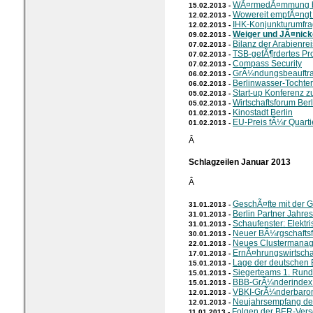
WÃ¤rmedÃ¤mmung bei
15.02.2013 -
Wowereit empfÃ¤ngt 
12.02.2013 -
IHK-Konjunkturumfr
12.02.2013 -
Weiger und JÃ¤nick
09.02.2013 -
Bilanz der Arabienre
07.02.2013 -
TSB-gefÃ¶rdertes Pr
07.02.2013 -
Compass Security
07.02.2013 -
GrÃ¼ndungsbeauftra
06.02.2013 -
Berlinwasser-Tochte
06.02.2013 -
Start-up Konferenz zu
05.02.2013 -
Wirtschaftsforum Ber
05.02.2013 -
Kinostadt Berlin
01.02.2013 -
EU-Preis fÃ¼r Quar
01.02.2013 -
Â
Schlagzeilen Januar 2013
Â
GeschÃ¤fte mit der G
31.01.2013 -
Berlin Partner Jahre
31.01.2013 -
Schaufenster: Elektri
31.01.2013 -
Neuer BÃ¼rgschaftsf
30.01.2013 -
Neues Clustermanag
22.01.2013 -
ErnÃ¤hrungswirtscha
17.01.2013 -
Lage der deutschen 
15.01.2013 -
Siegerteams 1. Run
15.01.2013 -
BBB-GrÃ¼nderindex 
15.01.2013 -
VBKI-GrÃ¼nderbarom
12.01.2013 -
Neujahrsempfang d
12.01.2013 -
Folgen der BER-Ver
11.01.2013 -