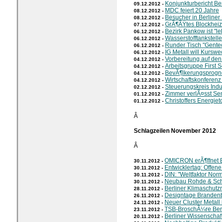
Konjunkturbericht Ber
09.12.2012 -
MDC feiert 20 Jahre
08.12.2012 -
Besucher in Berline
08.12.2012 -
GrÃ¶ÃŸtes Blockheizk
07.12.2012 -
Bezirk Pankow ist "l
06.12.2012 -
Wasserstofftankstel
06.12.2012 -
Runder Tisch "Gente
06.12.2012 -
IG Metall will Kurswe
06.12.2012 -
Vorbereitung auf den
04.12.2012 -
Arbeitsgruppe First S
04.12.2012 -
BevÃ¶lkerungsprogn
04.12.2012 -
Wirtschaftskonferenz
04.12.2012 -
Steuerungskreis Indus
02.12.2012 -
Zimmer verlÃ¤sst Se
01.12.2012 -
Christoffers Energie
01.12.2012 -
Â
Schlagzeilen November 2012
Â
OMICRON erÃ¶ffnet B
30.11.2012 -
Entwicklertag: Offen
30.11.2012 -
DIN: "Weltfaktor Nor
30.11.2012 -
Neubau Rohde & Schw
30.11.2012 -
Berliner Klimaschutzra
28.11.2012 -
Designtage Branden
26.11.2012 -
Neuer Cluster Metall
24.11.2012 -
TSB-BroschÃ¼re Berl
23.11.2012 -
Berliner Wissenschaf
20.11.2012 -