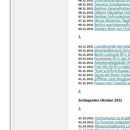
Unternehmenspreis I
08.11.2011
Siemens Schaltanlag
08.11.2011
Berliner Gesundheitsb
08.11.2011
Stiftung Interaktive U
08.11.2011
Berliner GrÃ¼nderind
07.11.2011
Messe Moderner Staat
07.11.2011
Berlins wachstumsstÃ¤
05.11.2011
Zweites Werk von First
05.11.2011
Â
Logistikcenter der ge
04.11.2011
Ideenwettbewerb Vern
04.11.2011
Berlin Leitmarkt fÃ¼r 
04.11.2011
Nominierte fÃ¼r den I
03.11.2011
Arbeitsmarktstatistik 
03.11.2011
Free-WLAN fÃ¼r Adler
02.11.2011
"Kopf schlÃ¤gt Kapital
02.11.2011
Senat will Berlin Partn
01.11.2011
ZÃ¶llner zieht Berufun
01.11.2011
Fusion von CharitÃ©
01.11.2011
Â
Schlagzeilen Oktober 2011
Â
Hochschulen zu Koali
31.10.2011
TU-Forscher entwickel
31.10.2011
Wissenschaftspreis Lo
31.10.2011