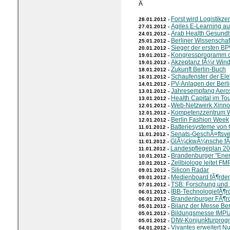
Â
Forst wird Logistikze
28.01.2012 -
Agiles E-Learning au
27.01.2012 -
Arab Health Gesundhe
24.01.2012 -
Berliner Wissenschaf
25.01.2012 -
Sieger der ersten 
20.01.2012 -
Kongressprogramm d
19.01.2012 -
Akzeptanz fÃ¼r Win
19.01.2012 -
Zukunft Berlin-Buch
18.01.2012 -
Schaufenster der Ele
16.01.2012 -
PV-Anlagen der Berl
14.01.2012 -
Jahresempfang Aeros
13.01.2012 -
Health Capital im To
13.01.2012 -
Web-Netzwerk Xinno
12.01.2012 -
Kompetenzzentrum W
12.01.2012 -
Berlin Fashion Week
12.01.2012 -
Batteriesysteme von 
11.01.2012 -
Senats-GeschÃ¤ftsve
11.01.2012 -
GlÃ¼ckwÃ¼nsche fÃ
11.01.2012 -
Landespflegeplan 2
11.01.2012 -
Brandenburger "Ener
10.01.2012 -
Zellbiologe leitet FM
10.01.2012 -
Silicon Radar
09.01.2012 -
Medienboard fÃ¶rder
09.01.2012 -
TSB: Forschung und E
07.01.2012 -
IBB-TechnologiefÃ¶
06.01.2012 -
Brandenburger FÃ¶rde
06.01.2012 -
Bilanz der Messe Ber
05.01.2012 -
Bildungsmesse IMP
05.01.2012 -
DIW-Konjunkturprog
05.01.2012 -
Vivantes erweitert N
04.01.2012 -