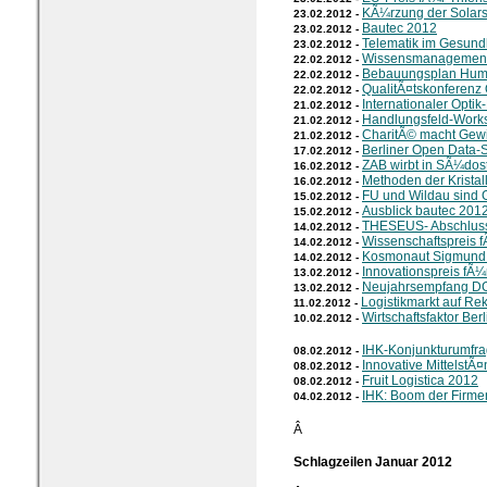
KÃ¼rzung der Solar
23.02.2012 -
Bautec 2012
23.02.2012 -
Telematik im Gesun
23.02.2012 -
Wissensmanagemen
22.02.2012 -
Bebauungsplan Hum
22.02.2012 -
QualitÃ¤tskonferenz
22.02.2012 -
Internationaler Opti
21.02.2012 -
Handlungsfeld-Works
21.02.2012 -
CharitÃ© macht Gew
21.02.2012 -
Berliner Open Data-S
17.02.2012 -
ZAB wirbt in SÃ¼dos
16.02.2012 -
Methoden der Krista
16.02.2012 -
FU und Wildau sind
15.02.2012 -
Ausblick bautec 201
15.02.2012 -
THESEUS- Abschlus
14.02.2012 -
Wissenschaftspreis f
14.02.2012 -
Kosmonaut Sigmund 
14.02.2012 -
Innovationspreis fÃ
13.02.2012 -
Neujahrsempfang D
13.02.2012 -
Logistikmarkt auf Re
11.02.2012 -
Wirtschaftsfaktor Berl
10.02.2012 -
IHK-Konjunkturumfr
08.02.2012 -
Innovative MittelstÃ
08.02.2012 -
Fruit Logistica 2012
08.02.2012 -
IHK: Boom der Firm
04.02.2012 -
Â
Schlagzeilen Januar 2012