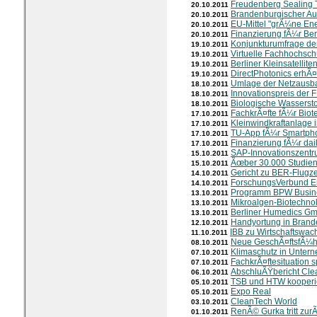
Freudenberg Sealing 
20.10.2011
Brandenburgischer Au
20.10.2011
EU-Mittel "grÃ¼ne Ene
20.10.2011
Finanzierung fÃ¼r Ber
20.10.2011
Konjunkturumfrage der 
19.10.2011
Virtuelle Fachhochsch
19.10.2011
Berliner Kleinsatellite
19.10.2011
DirectPhotonics erhÃ¤
19.10.2011
Umlage der Netzausb
18.10.2011
Innovationspreis der
18.10.2011
Biologische Wassersto
18.10.2011
FachkrÃ¤fte fÃ¼r Bio
17.10.2011
Kleinwindkraftanlage 
17.10.2011
TU-App fÃ¼r Smartph
17.10.2011
Finanzierung fÃ¼r da
17.10.2011
SAP-Innovationszentr
15.10.2011
Ãœber 30.000 Studie
15.10.2011
Gericht zu BER-Flugze
14.10.2011
ForschungsVerbund E
14.10.2011
Programm BPW Busin
13.10.2011
Mikroalgen-Biotechnol
13.10.2011
Berliner Humedics G
13.10.2011
Handyortung in Bran
12.10.2011
IBB zu Wirtschaftswac
11.10.2011
Neue GeschÃ¤ftsfÃ¼hre
08.10.2011
Klimaschutz in Unter
07.10.2011
FachkrÃ¤ftesituation sp
07.10.2011
AbschluÃŸbericht Cle
06.10.2011
TSB und HTW kooperi
05.10.2011
Expo Real
05.10.2011
CleanTech World
03.10.2011
RenÃ© Gurka tritt zur
01.10.2011