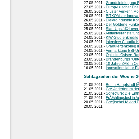
27.05.2011 -
Grundsteinlegung 
27.05.2011 -
EuropÃ¤ischer Ener
26.05.2011 -
Cluster Verkehr, Mob
26.05.2011 -
BITKOM zur Innovati
26.05.2011 -
Elektroindustrie Ko
25.05.2011 -
Der Goldene Funke
25.05.2011 -
Start-Ups â€žLove
25.05.2011 -
Auftaktveranstaltu
24.05.2011 -
KfW-Studienkredite
24.05.2011 -
Interview Claudia K
24.05.2011 -
Graduiertenkolleg I
24.05.2011 -
Vermarktung BBI-U
23.05.2011 -
Optik im Ostsee-R
23.05.2011 -
Brandenburgs "Unt
23.05.2011 -
10 Jahre ZAB in O
16.05.2011 -
Innovationslabor E
Schlagzeilen der Woche 2
21.05.2011 -
Berlin Hauptstadt f
21.05.2011 -
GrÃ¼nderforum der
21.05.2011 -
Soltecture: Die Ent
21.05.2011 -
FrÃ¼hlingsfest in A
20.05.2011 -
GrÃ¶tschel fÃ¼hrt E
20.05.2011